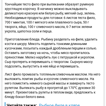
Тончайшее тесто фило при выпекании образует румяную
хрустящую корочку. В начинку можно выкладывать
деликатную красную или белую рыбу, мягкий сыр, зелень.
Необходимые продукты для готовки: 6 листов теста фило,
700 г минтая, 100 г мягкого или плавленого сыра, 50 г
творога, яйцо, 100 г сливочного масла, 6-7 веток зелени
укропа, щепотка соли и перца.
Приготовление блюда. Рыбину разделать на филе, удалить
кости и шкуру. Мякоть поделить тонкими длинными
кусочками, посыпать каждый дробленым перцем и солью.
Оставить заготовку на ночь, чтобы мясо пропиталось
пряностями. Мелко нарубить лук с петрушкой и укропом.
Сыр протереть и перемешать с творогом. Сырную массу
подсолить, выпустить в нее яйцо и перемешать.
Лист фило промазать топленым сливочным маслом. На него
выложить ломтик рыбы и кусочек сливочного масла. На
него поместить немного сырной массы и завернуть тесто
рулетом. Выпекать рыбу в прогретой до 170℃ духовке 30
минут. Презентовать рулеты в теплом виде, предложить к
блюду бокал белого вина.
Читайте также:
Рыбное филе в кляре