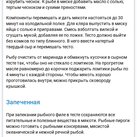
изрубить чеснок. К рыбе в миске добавить масло с солью,
тертым чесноком и сухими пряностями.
Компоненты перемешать и дать мякоти настояться до 30
минут на холодильной полке. Для кляра выпустить в миску
яйца с солью и приправами. Смесь взболтать вилкой и
сгущать мукой, добавляя ее по ложке. Тесто должно выйти
без комков по типу блинного. В него ввести натертый
твердый сыр и перемешать тесто.
Рыбу очистить от маринада и обмакнуть кусочки в сырном
тесте так, чтобы оно не стекало с ломтиков. На прогретом
масле равномерно до корочки поджарить ломтики рыбы по
4 минуты с каждой стороны. Чтобы мякоть хорошо
проготовилась внутри, можно прикрыть сковороду
крышкой.
Запеченная
При запекании рыбного филе в тесте сохраняются все
питательные и полезные вещества в мякоти. Рыбные пироги
можно готовить с рыбными консервами, мясистой
океанической и нежной речной рыбой.