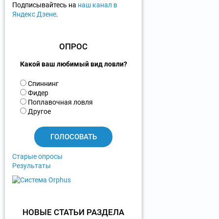
Подписывайтесь на
наш канал в
Яндекс Дзене
.
ОПРОС
Какой ваш любимый вид ловли?
В
Спиннинг
а
Фидер
р
Поплавочная ловля
и
Другое
а
н
т
ы
Старые опросы
Результаты
НОВЫЕ СТАТЬИ РАЗДЕЛА