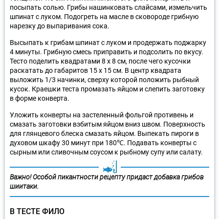
посыпать солью. Грибы нашинковать слайсами, измельчить
шпинат с луком. Подогреть на масле в сковороде грибную
нарезку до выпаривания сока.
Высыпать к грибам шпинат с луком и продержать поджарку
4 минуты. Грибную смесь приправить и подсолить по вкусу.
Тесто поделить квадратами 8 х 8 см, после чего кусочки
раскатать до габаритов 15 х 15 см. В центр квадрата
выложить 1/3 начинки, сверху которой положить рыбный
кусок. Краешки теста промазать яйцом и слепить заготовку
в форме конверта.
Уложить конверты на застеленный фольгой противень и
смазать заготовки взбитым яйцом вниз швом. Поверхность
для глянцевого блеска смазать яйцом. Выпекать пироги в
духовом шкафу 30 минут при 180℃. Подавать конверты с
сырным или сливочным соусом к рыбному супу или салату.
Важно! Особой пикантности рецепту придаст добавка грибов
шиитаки.
В ТЕСТЕ ФИЛО