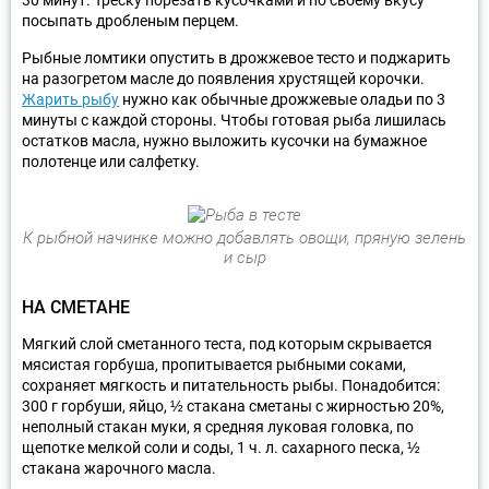
посыпать дробленым перцем.
Рыбные ломтики опустить в дрожжевое тесто и поджарить
на разогретом масле до появления хрустящей корочки.
Жарить рыбу
нужно как обычные дрожжевые оладьи по 3
минуты с каждой стороны. Чтобы готовая рыба лишилась
остатков масла, нужно выложить кусочки на бумажное
полотенце или салфетку.
К рыбной начинке можно добавлять овощи, пряную зелень
и сыр
НА СМЕТАНЕ
Мягкий слой сметанного теста, под которым скрывается
мясистая горбуша, пропитывается рыбными соками,
сохраняет мягкость и питательность рыбы. Понадобится:
300 г горбуши, яйцо, ½ стакана сметаны с жирностью 20%,
неполный стакан муки, я средняя луковая головка, по
щепотке мелкой соли и соды, 1 ч. л. сахарного песка, ½
стакана жарочного масла.