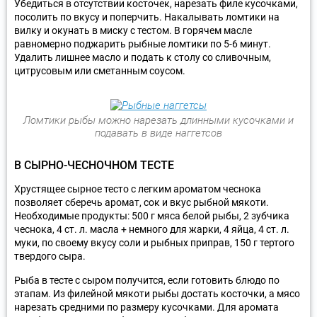
Убедиться в отсутствии косточек, нарезать филе кусочками,
посолить по вкусу и поперчить. Накалывать ломтики на
вилку и окунать в миску с тестом. В горячем масле
равномерно поджарить рыбные ломтики по 5-6 минут.
Удалить лишнее масло и подать к столу со сливочным,
цитрусовым или сметанным соусом.
Ломтики рыбы можно нарезать длинными кусочками и
подавать в виде наггетсов
В СЫРНО-ЧЕСНОЧНОМ ТЕСТЕ
Хрустящее сырное тесто с легким ароматом чеснока
позволяет сберечь аромат, сок и вкус рыбной мякоти.
Необходимые продукты: 500 г мяса белой рыбы, 2 зубчика
чеснока, 4 ст. л. масла + немного для жарки, 4 яйца, 4 ст. л.
муки, по своему вкусу соли и рыбных приправ, 150 г тертого
твердого сыра.
Рыба в тесте с сыром получится, если готовить блюдо по
этапам. Из филейной мякоти рыбы достать косточки, а мясо
нарезать средними по размеру кусочками. Для аромата