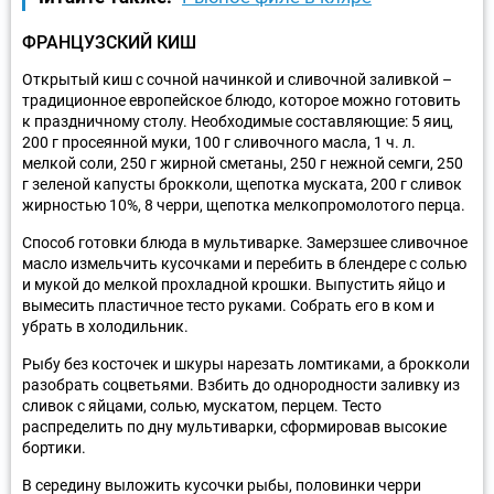
ФРАНЦУЗСКИЙ КИШ
Открытый киш с сочной начинкой и сливочной заливкой –
традиционное европейское блюдо, которое можно готовить
к праздничному столу. Необходимые составляющие: 5 яиц,
200 г просеянной муки, 100 г сливочного масла, 1 ч. л.
мелкой соли, 250 г жирной сметаны, 250 г нежной семги, 250
г зеленой капусты брокколи, щепотка муската, 200 г сливок
жирностью 10%, 8 черри, щепотка мелкопромолотого перца.
Способ готовки блюда в мультиварке. Замерзшее сливочное
масло измельчить кусочками и перебить в блендере с солью
и мукой до мелкой прохладной крошки. Выпустить яйцо и
вымесить пластичное тесто руками. Собрать его в ком и
убрать в холодильник.
Рыбу без косточек и шкуры нарезать ломтиками, а брокколи
разобрать соцветьями. Взбить до однородности заливку из
сливок с яйцами, солью, мускатом, перцем. Тесто
распределить по дну мультиварки, сформировав высокие
бортики.
В середину выложить кусочки рыбы, половинки черри