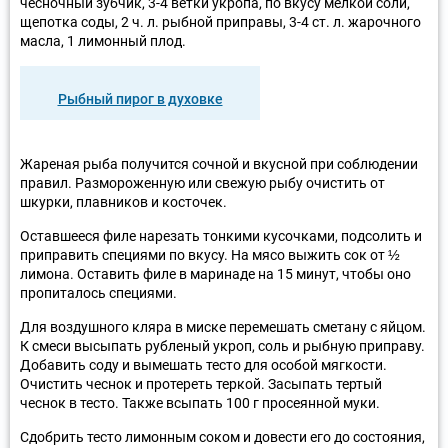
чесночный зубчик, 3-4 ветки укропа, по вкусу мелкой соли,
щепотка соды, 2 ч. л. рыбной приправы, 3-4 ст. л. жарочного
масла, 1 лимонный плод.
Рыбный пирог в духовке
Жареная рыба получится сочной и вкусной при соблюдении
правил. Размороженную или свежую рыбу очистить от
шкурки, плавников и косточек.
Оставшееся филе нарезать тонкими кусочками, подсолить и
приправить специями по вкусу. На мясо выжить сок от ½
лимона. Оставить филе в маринаде на 15 минут, чтобы оно
пропиталось специями.
Для воздушного кляра в миске перемешать сметану с яйцом.
К смеси высыпать рубленый укроп, соль и рыбную приправу.
Добавить соду и вымешать тесто для особой мягкости.
Очистить чеснок и протереть теркой. Засыпать тертый
чеснок в тесто. Также всыпать 100 г просеянной муки.
Сдобрить тесто лимонным соком и довести его до состояния,