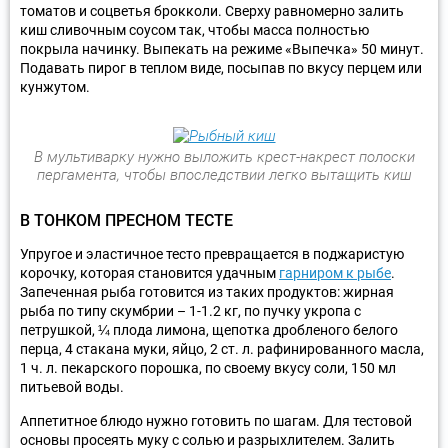
томатов и соцветья брокколи. Сверху равномерно залить
киш сливочным соусом так, чтобы масса полностью
покрыла начинку. Выпекать на режиме «Выпечка» 50 минут.
Подавать пирог в теплом виде, посыпав по вкусу перцем или
кунжутом.
В мультиварку нужно выложить крест-накрест полоски
пергамента, чтобы впоследствии легко вытащить киш
В ТОНКОМ ПРЕСНОМ ТЕСТЕ
Упругое и эластичное тесто превращается в поджаристую
корочку, которая становится удачным
гарниром к рыбе
.
Запеченная рыба готовится из таких продуктов: жирная
рыба по типу скумбрии – 1-1.2 кг, по пучку укропа с
петрушкой, ¼ плода лимона, щепотка дробленого белого
перца, 4 стакана муки, яйцо, 2 ст. л. рафинированного масла,
1 ч. л. пекарского порошка, по своему вкусу соли, 150 мл
питьевой воды.
Аппетитное блюдо нужно готовить по шагам. Для тестовой
основы просеять муку с солью и разрыхлителем. Залить