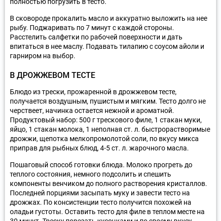
полностью погрузить в тесто.
В сковороде прокалить масло и аккуратно выложить на нее
рыбу. Поджаривать по 7 минут с каждой стороны.
Расстелить салфетки по рабочей поверхности и дать
впитаться в нее маслу. Подавать тилапию с соусом айоли и
гарниром на выбор.
В ДРОЖЖЕВОМ ТЕСТЕ
Блюдо из трески, прожаренной в дрожжевом тесте,
получается воздушным, пушистым и мягким. Тесто долго не
черствеет, начинка остается нежной и ароматной.
Продуктовый набор: 500 г трескового филе, 1 стакан муки,
яйцо, 1 стакан молока, 1 неполная ст. л. быстрорастворимые
дрожжи, щепотка мелкопромолотой соли, по вкусу микса
приправ для рыбных блюд, 4-5 ст. л. жарочного масла.
Пошаговый способ готовки блюда. Молоко прогреть до
теплого состояния, немного подсолить и спешить
компоненты венчиком до полного растворения кристаллов.
Последней порциями засыпать муку и завести тесто на
дрожжах. По консистенции тесто получится похожей на
оладьи густоты. Оставить тесто для филе в теплом месте на
30 минут. Треску порезать кусочками и по своему вкусу