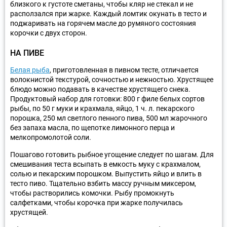
близкого к густоте сметаны, чтобы кляр не стекал и не
расползался при жарке. Каждый ломтик окунать в тесто и
поджаривать на горячем масле до румяного состояния
корочки с двух сторон.
НА ПИВЕ
Белая рыба
, приготовленная в пивном тесте, отличается
волокнистой текстурой, сочностью и нежностью. Хрустящее
блюдо можно подавать в качестве хрустящего снека.
Продуктовый набор для готовки: 800 г филе белых сортов
рыбы, по 50 г муки и крахмала, яйцо, 1 ч. л. пекарского
порошка, 250 мл светлого пенного пива, 500 мл жарочного
без запаха масла, по щепотке лимонного перца и
мелкопромолотой соли.
Пошагово готовить рыбное угощение следует по шагам. Для
смешивания теста всыпать в емкость муку с крахмалом,
солью и пекарским порошком. Выпустить яйцо и влить в
тесто пиво. Тщательно взбить массу ручным миксером,
чтобы растворились комочки. Рыбу промокнуть
салфетками, чтобы корочка при жарке получилась
хрустящей.