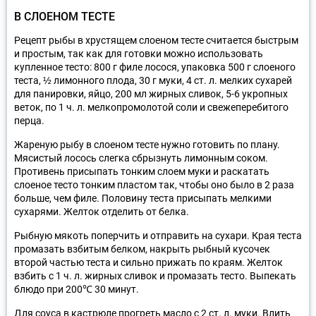
В СЛОЕНОМ ТЕСТЕ
Рецепт рыбы в хрустящем слоеном тесте считается быстрым
и простым, так как для готовки можно использовать
купленное тесто: 800 г филе лосося, упаковка 500 г слоеного
теста, ½ лимонного плода, 30 г муки, 4 ст. л. мелких сухарей
для панировки, яйцо, 200 мл жирных сливок, 5-6 укропных
веток, по 1 ч. л. мелкопромолотой соли и свежеперебитого
перца.
Жареную рыбу в слоеном тесте нужно готовить по плану.
Мясистый лосось слегка сбрызнуть лимонным соком.
Противень присыпать тонким слоем муки и раскатать
слоеное тесто тонким пластом так, чтобы оно было в 2 раза
больше, чем филе. Половину теста присыпать мелкими
сухарями. Желток отделить от белка.
Рыбную мякоть поперчить и отправить на сухари. Края теста
промазать взбитым белком, накрыть рыбный кусочек
второй частью теста и сильно прижать по краям. Желток
взбить с 1 ч. л. жирных сливок и промазать тесто. Выпекать
блюдо при 200℃ 30 минут.
Для соуса в кастрюле прогреть масло с 2 ст. л. муки. Влить