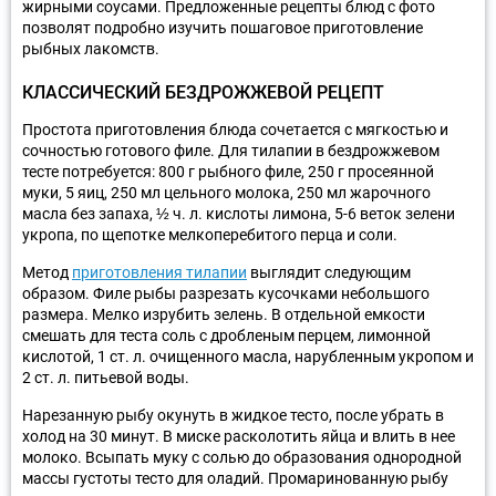
жирными соусами. Предложенные рецепты блюд с фото
позволят подробно изучить пошаговое приготовление
рыбных лакомств.
КЛАССИЧЕСКИЙ БЕЗДРОЖЖЕВОЙ РЕЦЕПТ
Простота приготовления блюда сочетается с мягкостью и
сочностью готового филе. Для тилапии в бездрожжевом
тесте потребуется: 800 г рыбного филе, 250 г просеянной
муки, 5 яиц, 250 мл цельного молока, 250 мл жарочного
масла без запаха, ½ ч. л. кислоты лимона, 5-6 веток зелени
укропа, по щепотке мелкоперебитого перца и соли.
Метод
приготовления тилапии
выглядит следующим
образом. Филе рыбы разрезать кусочками небольшого
размера. Мелко изрубить зелень. В отдельной емкости
смешать для теста соль с дробленым перцем, лимонной
кислотой, 1 ст. л. очищенного масла, нарубленным укропом и
2 ст. л. питьевой воды.
Нарезанную рыбу окунуть в жидкое тесто, после убрать в
холод на 30 минут. В миске расколотить яйца и влить в нее
молоко. Всыпать муку с солью до образования однородной
массы густоты тесто для оладий. Промаринованную рыбу