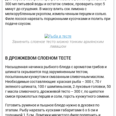
300 мл питьевой воды и остаток сливок, проварить соус 5
минут до сгущения. В массу влить сок лимона с
мелкорубленным укропом, измельченным перцем и солью.
Филе лосося нарезать порционными кусочками и полить при
подаче соусом.
Заменить слоеное тесто можно тонким армянским
лавашом
В ДРОЖЖЕВОМ СЛОЕНОМ ТЕСТЕ
Насыщенная начинка рыбного блюда с ароматом грибов и
шпината скрывается под зарумяненным тестом,
посыпанным кунжутом и смазанным сливочным маслом.
Необходимые составляющие: красная рыба – 300 г, 70 г
зеленого шпината, 100 г шампиньонов, 2 луковые головки, 50
г масла сливочного, дрожжевой тесто – 300 г, по щепотке
смеси промолотых перцев и соли, горсть кунжутного семени.
Готовить румяное и пышное блюдо нужно в духовке по
этапам. Рыбу нарезать кусками габаритами 6 х 6 см и
толщиной 1.5 см. Ломтики мясистого филе поперчить и