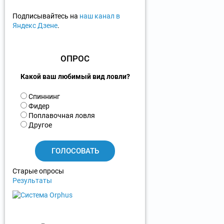
Подписывайтесь на
наш канал в
Яндекс Дзене
.
ОПРОС
Какой ваш любимый вид ловли?
В
Спиннинг
а
Фидер
р
Поплавочная ловля
и
Другое
а
н
т
ы
Старые опросы
Результаты