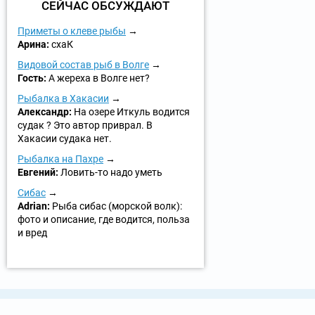
СЕЙЧАС ОБСУЖДАЮТ
Приметы о клеве рыбы
Арина:
схаК
Видовой состав рыб в Волге
Гость:
А жереха в Волге нет?
Рыбалка в Хакасии
Александр:
На озере Иткуль водится
судак ? Это автор приврал. В
Хакасии судака нет.
Рыбалка на Пахре
Евгений:
Ловить-то надо уметь
Сибас
Adrian:
Рыба сибас (морской волк):
фото и описание, где водится, польза
и вред