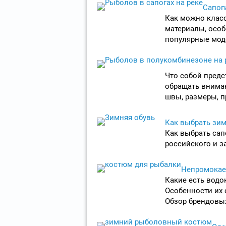
Сапог
Как можно клас
материалы, особ
популярные мод
Что собой предс
обращать вниман
швы, размеры, пр
Как выбрать зим
Как выбрать сап
российского и з
Непромокае
Какие есть вод
Особенности их 
Обзор брендовы