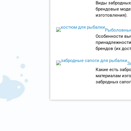
Виды забродных
брендовые моде
изготовления).
Рыболовны
Особенности выб
принадлежности
брендов (их дос
З
Какие есть забр
материалам изго
забродных сапог