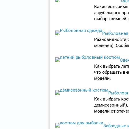
Оде
Какие есть зимн
зарубежного про
выбора зимней 
Рыболовная 
Разновидности 
моделей). Особ
Оде
Как выбрать лет
что обращать вн
модели.
Рыболовн
Как выбрать ко
демисезонный), 
модели от отече
Забродные 