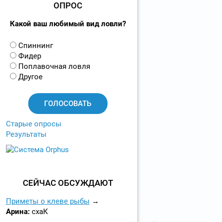
ОПРОС
Какой ваш любимый вид ловли?
В
Спиннинг
а
Фидер
р
Поплавочная ловля
и
Другое
а
н
т
ы
Старые опросы
Результаты
СЕЙЧАС ОБСУЖДАЮТ
Приметы о клеве рыбы
Арина:
схаК