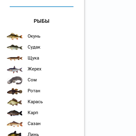
РЫБЫ
Окунь
Судак
Щука
Жерех
Сом
Ротан
Карась
Карп
Сазан
Линь