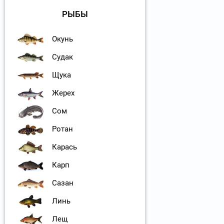
РЫБЫ
Окунь
Судак
Щука
Жерех
Сом
Ротан
Карась
Карп
Сазан
Линь
Лещ