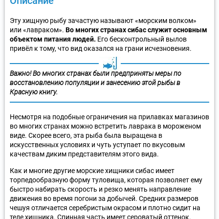
Описание
Эту хищную рыбу зачастую называют «морским волком»
или «лавраком».
Во многих странах сибас служит основным
объектом питания людей.
Его бесконтрольный вылов
привёл к тому, что вид оказался на грани исчезновения.
Важно! Во многих странах были предприняты меры по
восстановлению популяции и занесению этой рыбы в
Красную книгу.
Несмотря на подобные ограничения на прилавках магазинов
во многих странах можно встретить лаврака в мороженом
виде. Скорее всего, эта рыба была выращена в
искусственных условиях и чуть уступает по вкусовым
качествам диким представителям этого вида.
Как и многие другие морские хищники сибас имеет
торпедообразную форму туловища, которая позволяет ему
быстро набирать скорость и резко менять направление
движения во время погони за добычей. Средних размеров
чешуя отличается серебристым окрасом и плотно сидит на
теле хищника. Спинная часть имеет сероватый оттенок.