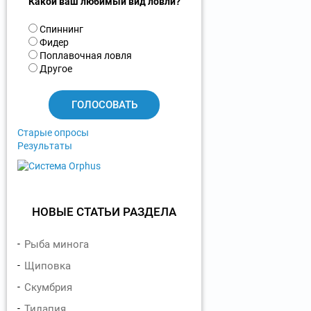
Какой ваш любимый вид ловли?
В
Спиннинг
а
Фидер
р
Поплавочная ловля
и
Другое
а
н
т
ы
Старые опросы
Результаты
НОВЫЕ СТАТЬИ РАЗДЕЛА
Рыба минога
Щиповка
Скумбрия
Тилапия