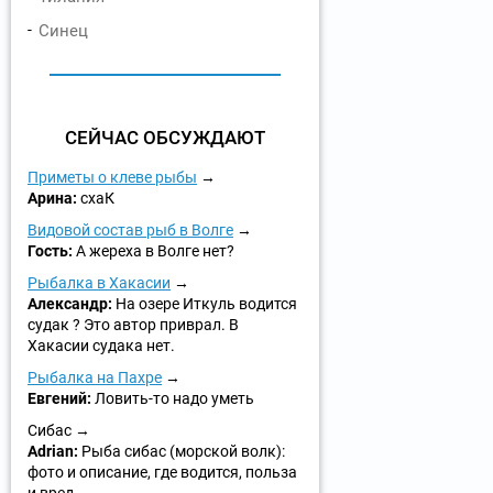
Синец
СЕЙЧАС ОБСУЖДАЮТ
Приметы о клеве рыбы
Арина:
схаК
Видовой состав рыб в Волге
Гость:
А жереха в Волге нет?
Рыбалка в Хакасии
Александр:
На озере Иткуль водится
судак ? Это автор приврал. В
Хакасии судака нет.
Рыбалка на Пахре
Евгений:
Ловить-то надо уметь
Сибас
Adrian:
Рыба сибас (морской волк):
фото и описание, где водится, польза