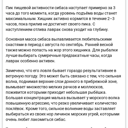
Пик пищевой активности сибаса наступает примерно за 3
часа до того момента, когда уровень подъёма воды станет
максимальным. Хищник активно кормится в течение 2–3
часов, пока прилив не достигнет своего пика. С
наступлением отлива лаврак снова уходит на глубину.
Основная масса сибаса вылавливается любительскими
снастями в период с августа по сентябрь. Ранней весной
также можно попасть на жор этого хищника. Для рыбалки
лучше выбирать сумеречные предзакатные часы, когда
лаврак особенно активен.
Замечено, что его ловля бывает гораздо результативнее в
ветреную погоду. Это может быть связано с тем, что сильная
волна, поднимая верхние слои донного в прибрежной зоне,
вымывает множество мелких рачков и моллюсков,
поживится которыми приходит небольшая рыбёшка.
Большая концентрация малька вызывает у морского волка
повышенную агрессию, что резко увеличивает количество
поклёвок. Кроме того, сильное волнение воды заставляет
выбираться из своих нор личинок морских угрей, которыми
очень любит лакомиться сибас.