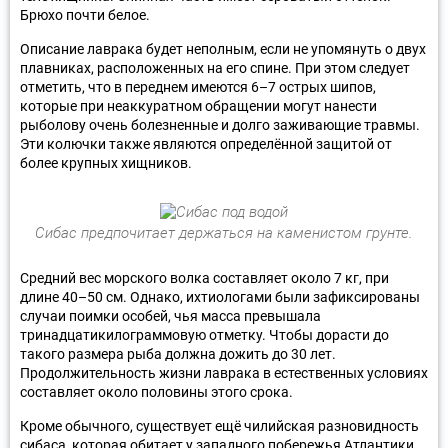
Брюхо почти белое.
Описание лаврака будет неполным, если не упомянуть о двух
плавниках, расположенных на его спине. При этом следует
отметить, что в переднем имеются 6–7 острых шипов,
которые при неаккуратном обращении могут нанести
рыболову очень болезненные и долго заживающие травмы.
Эти колючки также являются определённой защитой от
более крупных хищников.
Сибас предпочитает держаться на каменистом грунте.
Средний вес морского волка составляет около 7 кг, при
длине 40–50 см. Однако, ихтиологами были зафиксированы
случаи поимки особей, чья масса превышала
тринадцатикилограммовую отметку. Чтобы дорасти до
такого размера рыба должна дожить до 30 лет.
Продолжительность жизни лаврака в естественных условиях
составляет около половины этого срока.
Кроме обычного, существует ещё чилийская разновидность
сибаса, которая обитает у западного побережья Атлантики.