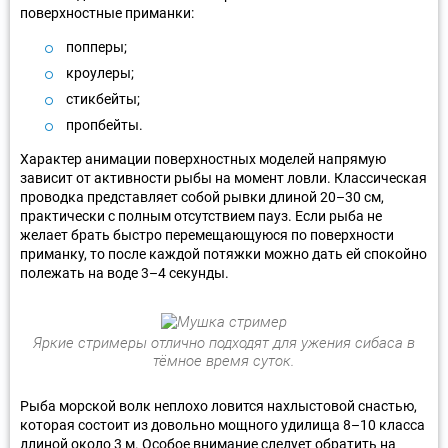
поверхностные приманки:
попперы;
кроулеры;
стикбейты;
пропбейты.
Характер анимации поверхностных моделей напрямую
зависит от активности рыбы на момент ловли. Классическая
проводка представляет собой рывки длиной 20–30 см,
практически с полным отсутствием пауз. Если рыба не
желает брать быстро перемещающуюся по поверхности
приманку, то после каждой потяжки можно дать ей спокойно
полежать на воде 3–4 секунды.
Яркие стримеры отлично подходят для ужения сибаса в
тёмное время суток.
Рыба морской волк неплохо ловится нахлыстовой снастью,
которая состоит из довольно мощного удилища 8–10 класса
длиной около 3 м. Особое внимание следует обратить на