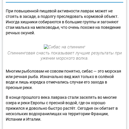
При повышенной пищевой активности лаврак может не
стоять в засаде, а подолгу преследовать кормовой объект.
Иногда хищники собираются в большие группы и загоняют
стаи малька на мелководье, что очень похоже на поведение
речных окуней.
Спиннинговая снасть показывает лучшие результаты при
ужении морского волка.
Многим рыболовам не совсем понятно, сибас — это морская
или речная рыба. Изначально вид жил только в солёной
воде и лишь изредка отмечались случаи его захода в
пресные реки.
В конце прошлого века лаврака стали заселять во многие
озера и реки Европы с пресной водой, где он хорошо
прижился и довольно быстро растёт. Сегодня он обитает в
нескольких водохранилищах на территории Франции,
Испании и Италии.