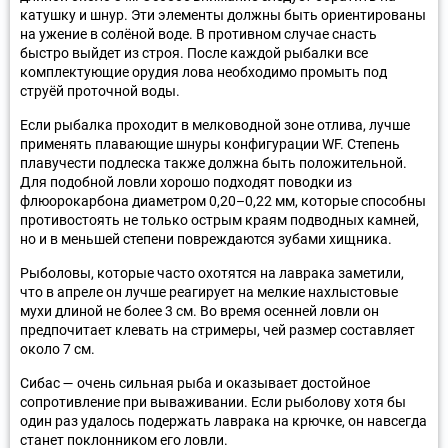
катушку и шнур. Эти элементы должны быть ориентированы
на ужение в солёной воде. В противном случае снасть
быстро выйдет из строя. После каждой рыбалки все
комплектующие орудия лова необходимо промыть под
струёй проточной воды.
Если рыбалка проходит в мелководной зоне отлива, лучше
применять плавающие шнуры конфигурации WF. Степень
плавучести подлеска также должна быть положительной.
Для подобной ловли хорошо подходят поводки из
флюорокарбона диаметром 0,20–0,22 мм, которые способны
противостоять не только острым краям подводных камней,
но и в меньшей степени повреждаются зубами хищника.
Рыболовы, которые часто охотятся на лаврака заметили,
что в апреле он лучше реагирует на мелкие нахлыстовые
мухи длиной не более 3 см. Во время осенней ловли он
предпочитает клевать на стримеры, чей размер составляет
около 7 см.
Сибас — очень сильная рыба и оказывает достойное
сопротивление при вываживании. Если рыболову хотя бы
один раз удалось подержать лаврака на крючке, он навсегда
станет поклонником его ловли.