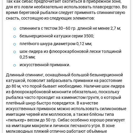
Так как сибас предпочитает охотиться в прибрежной зоне,
для его ловли необязательно использовать плавсредство. Во
время береговой рыбалки следует применять спиннинговую
снасть, состоящую из следующих элементов:
спиннинга с тестом 30–60 гр. длиной не менее 2,7 м;
безынерционной катушки серии 3500;
плетёного шнура диаметром 0,12 мм;
шок-лидера из флюорокарбоновой лески толщиной
0,25 мм;
искусственной приманки.
Длинный спиннинг, оснащённый большой безынерционной
катушкой, позволит забрасывать приманки на расстояние
до 80 м, что порой бывает необходимо. Наличие шок-лидера
из флюорокарбоновой мононити обязательно, поскольку
рыбалка часто проходит на каменистом грунте, о который
плетёный шнур быстро повредится. В качестве
искусственных приманок можно использовать силиконовые
имитации червей или моллюсков, а также блёсны типа
«пилькер» весом до 50 гр. Сибас особенно хорошо реагирует
на имитации макрели и личинок песчаного угря. В зоне
мелководных пляжей отлично работают объёмные