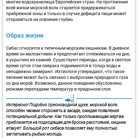
многие водохранилища Европейских стран. На протяжении
всей жизни морской волк старается придерживаться
прибрежной зоны и только в случае дефицита пищи может
отправиться на освоение глубин.
Образ жизни
Сибас относится к типичным морским хищникам. В дневное
время он малоактивен и предпочитает отлёживаться на дне,
в укрытиях из камней. Существуют периоды, когда в светлое
время суток стаи лаврака поднимаются в толщу воды и
неподвижно замирают. Ихтиологи утверждают, что такое
явление может быть связано с выбросами природного газа
со дна морей. Возможно, данное поведение обусловлено
резкими перепадами температур в придонном слое.
Интересно! Подобно пресноводной щуке, морской волк
способен часами сторожить в засаде, ожидая появления
потенциальной добычи. Как только проплывающая жертва
приблизится на подходящая для броска расстояние, хищник
атакует. Большой рот сибаса позволяет ему полностью
заглатывать рыбью молодь.