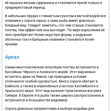
её окраска весьма сдержанна и становится яркой только в
преднерестовый период.
В небольших прудах с глинистым грунтом и мутной водой все
плавники у сороги серые, а сама рыба имеет довольно
бледный вид. Следует заметить, что чем старше становится
плотва, тем эффектнее она выглядит. По мере взросления её
тело приобретает более округлую форму, а радужная
оболочка глаз и брюшные плавники становятся более
яркими.
Ареал
Самая многочисленная популяция плотвы встречается в
бассейнах Чёрного и Азовского морей. Этот вид можно
встретить даже на Ямале, где природные условия
отличаются особой суровостью. Много сороги обитает в
Байкале, а также в опреснённых участках Каспийского и
Аральского моря. Этот вид заселяет практически все реки
Сибири. В Европе эта рыба также широко распространена и
встречается в большинстве водоёмов.
Сорога довольно неприхотлива в выборе водоёма для