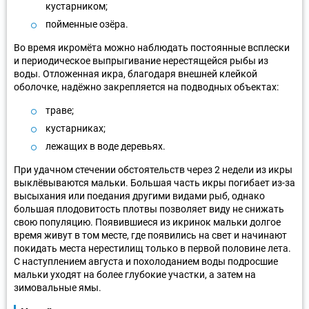
кустарником;
пойменные озёра.
Во время икромёта можно наблюдать постоянные всплески
и периодическое выпрыгивание нерестящейся рыбы из
воды. Отложенная икра, благодаря внешней клейкой
оболочке, надёжно закрепляется на подводных объектах:
траве;
кустарниках;
лежащих в воде деревьях.
При удачном стечении обстоятельств через 2 недели из икры
выклёвываются мальки. Большая часть икры погибает из-за
высыхания или поедания другими видами рыб, однако
большая плодовитость плотвы позволяет виду не снижать
свою популяцию. Появившиеся из икринок мальки долгое
время живут в том месте, где появились на свет и начинают
покидать места нерестилищ только в первой половине лета.
С наступлением августа и похолоданием воды подросшие
мальки уходят на более глубокие участки, а затем на
зимовальные ямы.