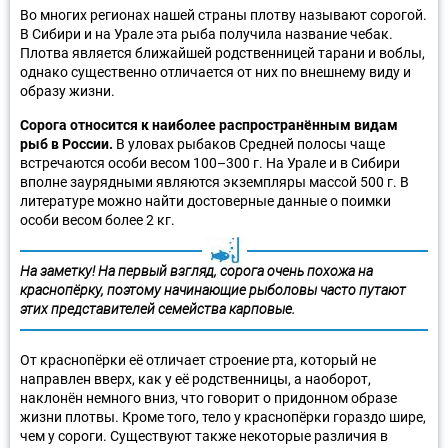
Во многих регионах нашей страны плотву называют сорогой.
В Сибири и на Урале эта рыба получила название чебак.
Плотва является ближайшей родственницей тарани и воблы,
однако существенно отличается от них по внешнему виду и
образу жизни.
Сорога относится к наиболее распространённым видам
рыб в России.
В уловах рыбаков Средней полосы чаще
встречаются особи весом 100–300 г. На Урале и в Сибири
вполне заурядными являются экземпляры массой 500 г. В
литературе можно найти достоверные данные о поимки
особи весом более 2 кг.
На заметку! На первый взгляд, сорога очень похожа на
краснопёрку, поэтому начинающие рыболовы часто путают
этих представителей семейства карповые.
От краснопёрки её отличает строение рта, который не
направлен вверх, как у её родственницы, а наоборот,
наклонён немного вниз, что говорит о придонном образе
жизни плотвы. Кроме того, тело у краснопёрки гораздо шире,
чем у сороги. Существуют также некоторые различия в