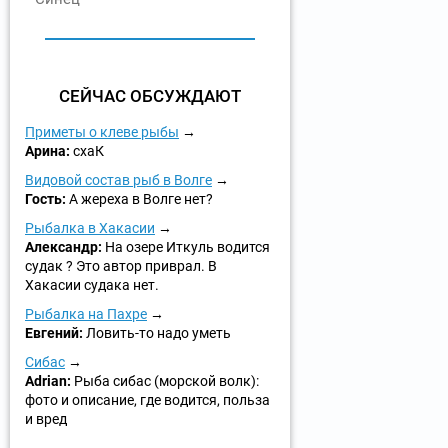
СЕЙЧАС ОБСУЖДАЮТ
Приметы о клеве рыбы
Арина:
схаК
Видовой состав рыб в Волге
Гость:
А жереха в Волге нет?
Рыбалка в Хакасии
Александр:
На озере Иткуль водится
судак ? Это автор приврал. В
Хакасии судака нет.
Рыбалка на Пахре
Евгений:
Ловить-то надо уметь
Сибас
Adrian:
Рыба сибас (морской волк):
фото и описание, где водится, польза
и вред