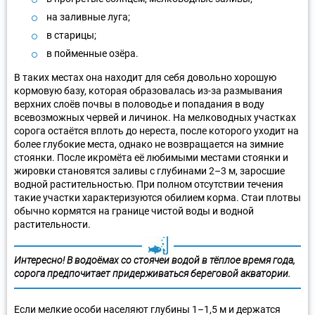
на заливные луга;
в старицы;
в пойменные озёра.
В таких местах она находит для себя довольно хорошую
кормовую базу, которая образовалась из-за размывания
верхних слоёв почвы в половодье и попадания в воду
всевозможных червей и личинок. На мелководных участках
сорога остаётся вплоть до нереста, после которого уходит на
более глубокие места, однако не возвращается на зимние
стоянки. После икромёта её любимыми местами стоянки и
жировки становятся заливы с глубинами 2–3 м, заросшие
водной растительностью. При полном отсутствии течения
такие участки характеризуются обилием корма. Стаи плотвы
обычно кормятся на границе чистой воды и водной
растительности.
Интересно! В водоёмах со стоячей водой в тёплое время года,
сорога предпочитает придерживаться береговой акватории.
Если мелкие особи населяют глубины 1–1,5 м и держатся