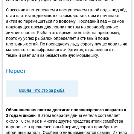
С весенним потеплением и поступлением талой воды под лёд
стаи плотвы поднимаются с зимовальных ям и начинают
активно перемещаться по водоёму. Последний лёд — самое
подходящее время для ловли плотвы на разнообразные
зимние снасти. Рыба в это время не встаёт на прикормку,
поэтому успех рыбалки определяет активный поиск
плотвиных стай. По последнему льду сорогу лучше ловить на
маленького вольфрамового «чёртика», окрашенного в
тёмный цвет или на безмотыльную мормышку.
Нерест
Вобла: что это за рыба
Обыкновенная плотва достигает половозрелого возраста к
3 годам жизни
. В этом возрасте длина её тела составляет
около 10 см. Как и многие другие представители семейства
карповые, в преднерестовый период сорога приобретает
«брачный наряд». Особенно видоизменяются самцы. Их тело