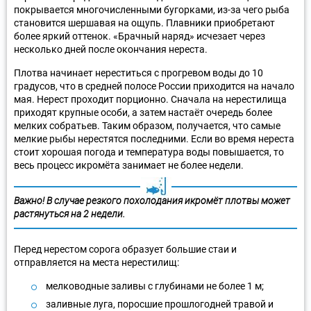
покрывается многочисленными бугорками, из-за чего рыба
становится шершавая на ощупь. Плавники приобретают
более яркий оттенок. «Брачный наряд» исчезает через
несколько дней после окончания нереста.
Плотва начинает нереститься с прогревом воды до 10
градусов, что в средней полосе России приходится на начало
мая. Нерест проходит порционно. Сначала на нерестилища
приходят крупные особи, а затем настаёт очередь более
мелких собратьев. Таким образом, получается, что самые
мелкие рыбы нерестятся последними. Если во время нереста
стоит хорошая погода и температура воды повышается, то
весь процесс икромёта занимает не более недели.
Важно! В случае резкого похолодания икромёт плотвы может
растянуться на 2 недели.
Перед нерестом сорога образует большие стаи и
отправляется на места нерестилищ:
мелководные заливы с глубинами не более 1 м;
заливные луга, поросшие прошлогодней травой и