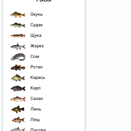
Окунь
Судак
Щука
Жерех
Сом
Ротан
Карась
Карп
Сазан
Линь
Лещ
Плотва