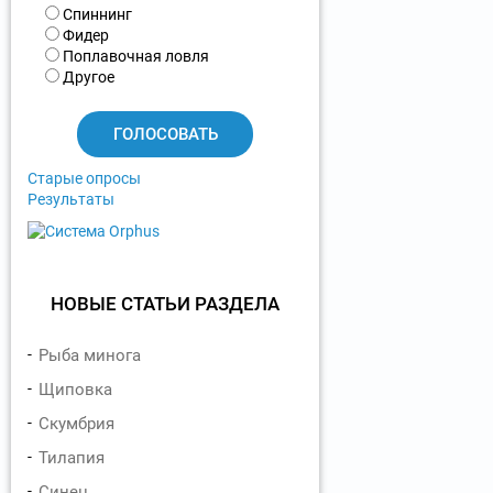
В
Спиннинг
а
Фидер
р
Поплавочная ловля
и
Другое
а
н
т
ы
Старые опросы
Результаты
НОВЫЕ СТАТЬИ РАЗДЕЛА
Рыба минога
Щиповка
Скумбрия
Тилапия
Синец