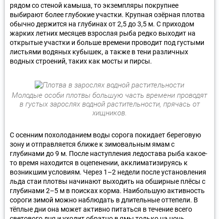
рядом со стеной камыша, то экземпляры покрупнее
выбирают более глубокие участки. Крупная озёрная плотва
обычно держится на глубинах от 2,5 до 3,5 м. С приходом
жарких летних месяцев взрослая рыба редко выходит на
открытые участки и больше времени проводит под густыми
листьями водяных кубышек, а также в тени различных
водных строений, таких как мосты и пирсы.
Молодые особи плотвы большую часть времени проводят
в густых зарослях водной растительности, прячась от
хищников.
С осенним похолоданием воды сорога покидает береговую
зону и отправляется ближе к зимовальным ямам с
глубинами до 9 м. После наступления ледостава рыба какое-
то время находится в оцепенении, акклиматизируясь к
возникшим условиям. Через 1–2 недели после установления
льда стаи плотвы начинают выходить на обширные плёсы с
глубинами 2–5 м в поисках корма. Наибольшую активность
сороги зимой можно наблюдать в длительные оттепели. В
тёплые дни она может активно питаться в течение всего
светового дня и уходит обратно в ямы только на ночь.