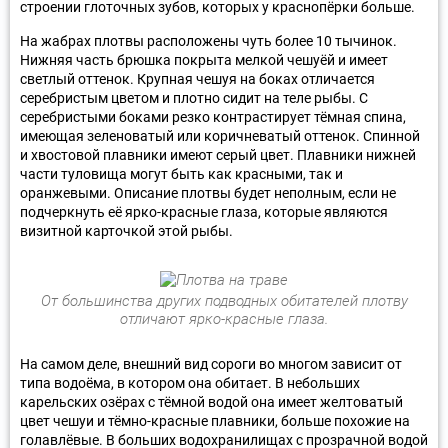
строении глоточных зубов, которых у краснопёрки больше.
На жабрах плотвы расположены чуть более 10 тычинок.
Нижняя часть брюшка покрыта мелкой чешуёй и имеет
светлый оттенок. Крупная чешуя на боках отличается
серебристым цветом и плотно сидит на теле рыбы. С
серебристыми боками резко контрастирует тёмная спина,
имеющая зеленоватый или коричневатый оттенок. Спинной
и хвостовой плавники имеют серый цвет. Плавники нижней
части туловища могут быть как красными, так и
оранжевыми. Описание плотвы будет неполным, если не
подчеркнуть её ярко-красные глаза, которые являются
визитной карточкой этой рыбы.
От большинства других подводных обитателей плотву
отличают ярко-красные глаза.
На самом деле, внешний вид сороги во многом зависит от
типа водоёма, в котором она обитает. В небольших
карельских озёрах с тёмной водой она имеет желтоватый
цвет чешуи и тёмно-красные плавники, больше похожие на
голавлёвые. В больших водохранилищах с прозрачной водой