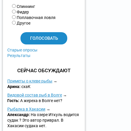
В
Спиннинг
а
Фидер
р
Поплавочная ловля
и
Другое
а
н
т
ы
Старые опросы
Результаты
СЕЙЧАС ОБСУЖДАЮТ
Приметы о клеве рыбы
Арина:
схаК
Видовой состав рыб в Волге
Гость:
А жереха в Волге нет?
Рыбалка в Хакасии
Александр:
На озере Иткуль водится
судак ? Это автор приврал. В
Хакасии судака нет.