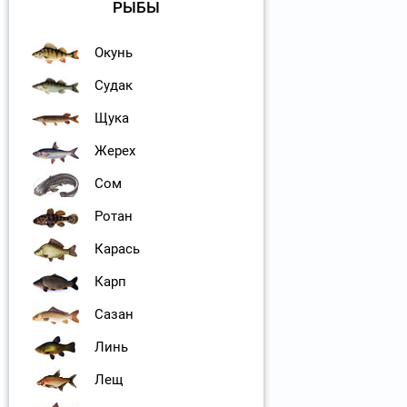
РЫБЫ
Окунь
Судак
Щука
Жерех
Сом
Ротан
Карась
Карп
Сазан
Линь
Лещ