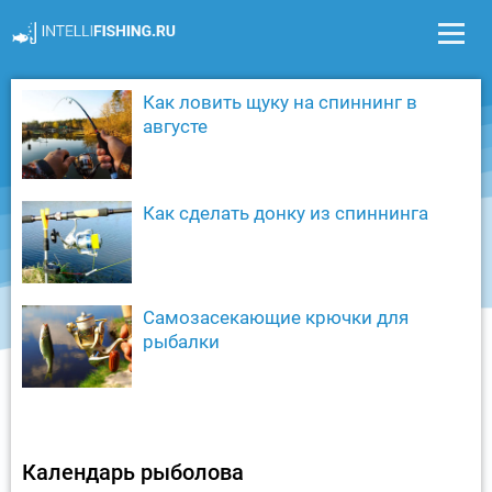
Как ловить щуку на спиннинг в
августе
Как сделать донку из спиннинга
Самозасекающие крючки для
рыбалки
Календарь рыболова