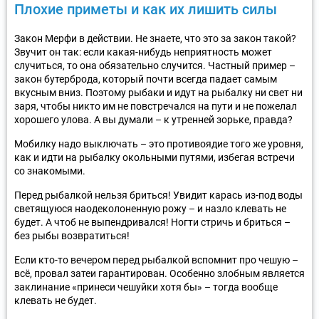
Плохие приметы и как их лишить силы
Закон Мерфи в действии. Не знаете, что это за закон такой?
Звучит он так: если какая-нибудь неприятность может
случиться, то она обязательно случится. Частный пример –
закон бутерброда, который почти всегда падает самым
вкусным вниз. Поэтому рыбаки и идут на рыбалку ни свет ни
заря, чтобы никто им не повстречался на пути и не пожелал
хорошего улова. А вы думали – к утренней зорьке, правда?
Мобилку надо выключать – это противоядие того же уровня,
как и идти на рыбалку окольными путями, избегая встречи
со знакомыми.
Перед рыбалкой нельзя бриться! Увидит карась из-под воды
светящуюся наодеколоненную рожу – и назло клевать не
будет. А чтоб не выпендривался! Ногти стричь и бриться –
без рыбы возвратиться!
Если кто-то вечером перед рыбалкой вспомнит про чешую –
всё, провал затеи гарантирован. Особенно злобным является
заклинание «принеси чешуйки хотя бы» – тогда вообще
клевать не будет.