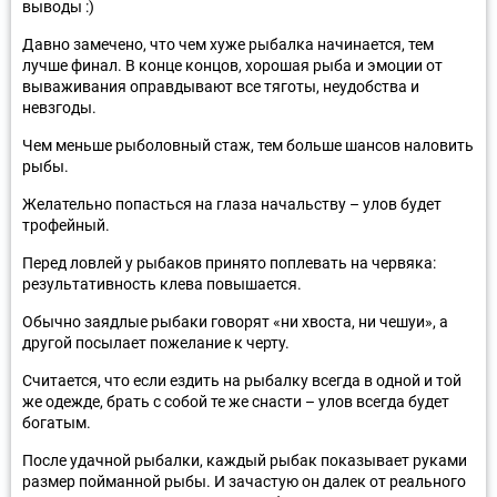
выводы :)
Давно замечено, что чем хуже рыбалка начинается, тем
лучше финал. В конце концов, хорошая рыба и эмоции от
вываживания оправдывают все тяготы, неудобства и
невзгоды.
Чем меньше рыболовный стаж, тем больше шансов наловить
рыбы.
Желательно попасться на глаза начальству – улов будет
трофейный.
Перед ловлей у рыбаков принято поплевать на червяка:
результативность клева повышается.
Обычно заядлые рыбаки говорят «ни хвоста, ни чешуи», а
другой посылает пожелание к черту.
Считается, что если ездить на рыбалку всегда в одной и той
же одежде, брать с собой те же снасти – улов всегда будет
богатым.
После удачной рыбалки, каждый рыбак показывает руками
размер пойманной рыбы. И зачастую он далек от реального