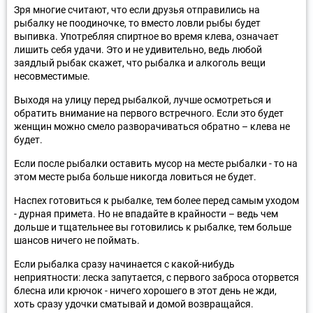
Зря многие считают, что если друзья отправились на
рыбалку не поодиночке, то вместо ловли рыбы будет
выпивка. Употребляя спиртное во время клева, означает
лишить себя удачи. Это и не удивительно, ведь любой
заядлый рыбак скажет, что рыбалка и алкоголь вещи
несовместимые.
Выходя на улицу перед рыбалкой, лучше осмотреться и
обратить внимание на первого встречного. Если это будет
женщин можно смело разворачиваться обратно – клева не
будет.
Если после рыбалки оставить мусор на месте рыбалки - то на
этом месте рыба больше никогда ловиться не будет.
Наспех готовиться к рыбалке, тем более перед самым уходом
- дурная примета. Но не впадайте в крайности – ведь чем
дольше и тщательнее вы готовились к рыбалке, тем больше
шансов ничего не поймать.
Если рыбалка сразу начинается с какой-нибудь
неприятности: леска запутается, с первого заброса оторвется
блесна или крючок - ничего хорошего в этот день не жди,
хоть сразу удочки сматывай и домой возвращайся.