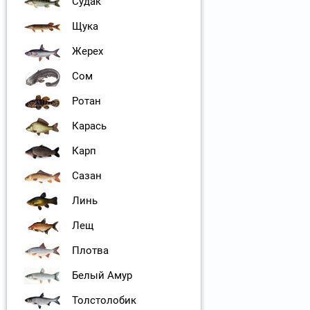
Судак
Щука
Жерех
Сом
Ротан
Карась
Карп
Сазан
Линь
Лещ
Плотва
Белый Амур
Толстолобик