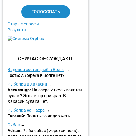
а
н
т
ы
Старые опросы
Результаты
СЕЙЧАС ОБСУЖДАЮТ
Видовой состав рыб в Волге
Гость:
А жереха в Волге нет?
Рыбалка в Хакасии
Александр:
На озере Иткуль водится
судак ? Это автор приврал. В
Хакасии судака нет.
Рыбалка на Пахре
Евгений:
Ловить-то надо уметь
Сибас
Adrian:
Рыба сибас (морской волк):