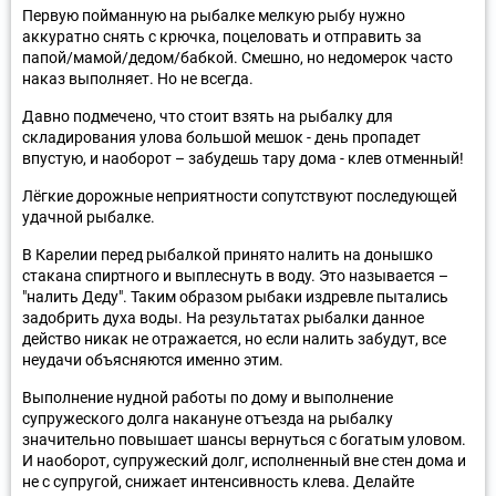
Первую пойманную на рыбалке мелкую рыбу нужно
аккуратно снять с крючка, поцеловать и отправить за
папой/мамой/дедом/бабкой. Смешно, но недомерок часто
наказ выполняет. Но не всегда.
Давно подмечено, что стоит взять на рыбалку для
складирования улова большой мешок - день пропадет
впустую, и наоборот – забудешь тару дома - клев отменный!
Лёгкие дорожные неприятности сопутствуют последующей
удачной рыбалке.
В Карелии перед рыбалкой принято налить на донышко
стакана спиртного и выплеснуть в воду. Это называется –
"налить Деду". Таким образом рыбаки издревле пытались
задобрить духа воды. На результатах рыбалки данное
действо никак не отражается, но если налить забудут, все
неудачи объясняются именно этим.
Выполнение нудной работы по дому и выполнение
супружеского долга накануне отъезда на рыбалку
значительно повышает шансы вернуться с богатым уловом.
И наоборот, супружеский долг, исполненный вне стен дома и
не с супругой, снижает интенсивность клева. Делайте