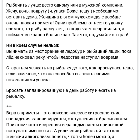
Рыбачить лучше всего одному или в мужской компании.
Жену, дочь, подругу (и, упаси Боже, тещу!) необходимо
оставить дома. Женщина в этом мужском деле вообще –
очень плохая примета! Одни проблемы от нее: то удочку
сломает, то рыбу распугает, то подсекает неправильно, а
поймает все равно больше вас. Так что, подумайте сто раз!
Ни в коем случае нельзя:
Вынимать из мест хранения ледобур и рыбацкий ящик, пока
лёд не сковал реку, чтобы ледостав наступил вовремя.
Стараться уезжать на рыбалку до того, как проснулась тёща,
если замечено, что она способна сглазить своими
пожеланиями успеха.
Бросать запланированную на день работу и ехать на
рыбалку.
***
Вера в приметы – это психологическое хитросплетение:
совпадения канонизируются, отступления отбрасываются.
При этом часто искренняя вера подменяется привычкой
поступать именно так. А увлечение рыбалкой - это как
женский алкоголизм: понять, что ты болен можно, а