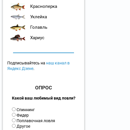
Красноперка
Уклейка
Голавль
Хариус
Подписывайтесь на
наш канал в
Яндекс Дзене
.
ОПРОС
Какой ваш любимый вид ловли?
В
Спиннинг
а
Фидер
р
Поплавочная ловля
и
Другое