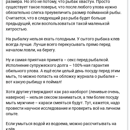
размера. Но это не потому, что рыбак хвастун. Просто
существует такое поверье, что после любого улова нужно
обязательно слегка преувеличить размер пойманной рыбы.
Считается, что в следующий раз рыба будет больше
предыдущей, если воспользоваться такой маленькой
хитростью.
На рыбалку нельзя ехать голодным. У сытого рыбака клев
всегда лучше. Лучше всего перекусывать прямо перед
началом ловли, на берегу.
Ну и самая приятная примета – секс перед рыбалкой.
Исполнение супружеского долга – 100%-ная гарантия
обильного улова. А ещё если целый день посуду перед этим
мыть, то можно попасть на обложку журнала о рыбалке –
вот какую рыбищу я поймал!
Хотя другие утверждают как раз наоборот (ленивые очень,
наверное) – нельзя сексом заниматься, а тем более посуду
мыть мужчине – караси смеяться будут. Тут, кажется, надо
провести научное исследование и проверить всё на личном
опыте.
Если умыться водой из водоема, можно рассчитывать на
клёв.