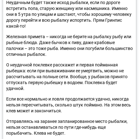
Неудачным будет также исход рыбалки, если по дороге
встретить попа, старую женщину или насмешника. Именно
они в 5 утра по улицам и шастают, чтобы хорошему человеку
дорогу перейти и всю рыбалку испортить. Прям Гринпис
какой-то!
Железная примета – никогда не берите на рыбалку рыбу или
рыбные блюда. Даже бычков к пиву, даже крабовые
палочки – это тоже рыба. Именно они погубили большинство
отличных рыбалок.
О неудачной поклевке расскажет и первая пойманная
рыбешка: если при вываживании ее умертвить, можно не
рассчитывать на полные сети. Вообще, у рыбаков принято
отпускать первую рыбешку в водоем. Поклевка будет
удачной.
Если все нормально и ловля продолжается удачно, никогда
нельзя пересчитывать, сколько штук поймано. На этом весь
клев может и закончиться.
Отправляясь на заранее запланированное место рыбалки,
нельзя останавливаться по пути где-нибудь еще
порыбачить. Клева не будет.