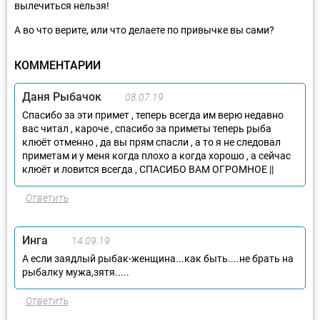
вылечиться нельзя!
А во что верите, или что делаете по привычке вы сами?
КОММЕНТАРИИ
Даня Рыбачок
08.07.19
Спасибо за эти примет , теперь всегда им верю недавно
вас читал , кароче , спасибо за приметы теперь рыба
клюёт отменно , да вы прям спасли , а то я не следовал
приметам и у меня когда плохо а когда хорошо , а сейчас
клюёт и ловится всегда , СПАСИБО ВАМ ОГРОМНОЕ ||
Ответить
Инга
14.09.19
А если заядлый рыбак-женщина...как быть....не брать на
рыбалку мужа,зятя.....
Ответить