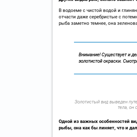
В водоеме с чистой водой и глиня
отчасти даже серебристые с потем
рыба заметно темнее, она зеленова
Внимание! Существует и де
золотистой окраски. Смотр
Золотистый вид выведен путе
тела, он
Одной из важных особенностей вид
рыбы, она как бы линяет, что и да