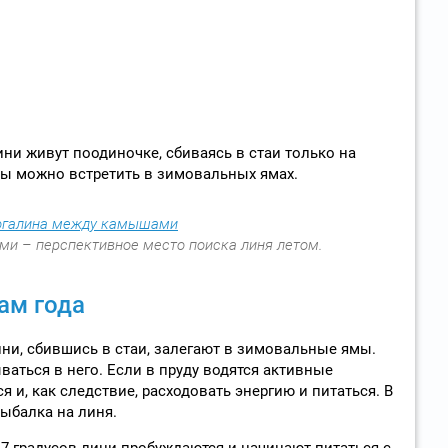
ни живут поодиночке, сбиваясь в стаи только на
бы можно встретить в зимовальных ямах.
и – перспективное место поиска линя летом.
ам года
и, сбившись в стаи, залегают в зимовальные ямы.
ваться в него. Если в пруду водятся активные
 и, как следствие, расходовать энергию и питаться. В
ыбалка на линя.
7 градусов лини пробуждаются и начинают питаться с