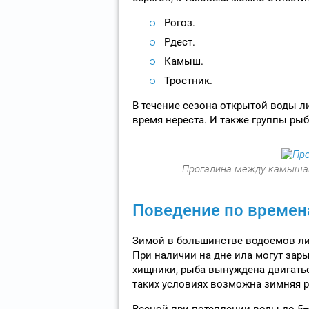
Рогоз.
Рдест.
Камыш.
Тростник.
В течение сезона открытой воды ли
время нереста. И также группы ры
Прогалина между камышам
Поведение по времен
Зимой в большинстве водоемов лин
При наличии на дне ила могут зары
хищники, рыба вынуждена двигаться
таких условиях возможна зимняя р
Весной при потеплении воды до 5–