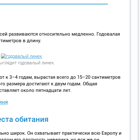
асей развиваются относительно медленно. Годовалая
тиметров в длину.
ыглядит годовалый линек.
т к 3–4 годам, вырастая всего до 15–20 сантиметров
ого размера достигают к двум годам. Общая
тавляет около пятнадцати лет.
иня
еста обитания
ьно широк. Он охватывает практически всю Европу и
ралом его плотность невелика, но все же он