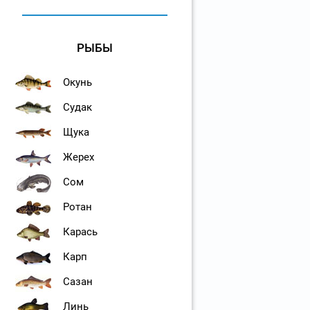
РЫБЫ
Окунь
Судак
Щука
Жерех
Сом
Ротан
Карась
Карп
Сазан
Линь