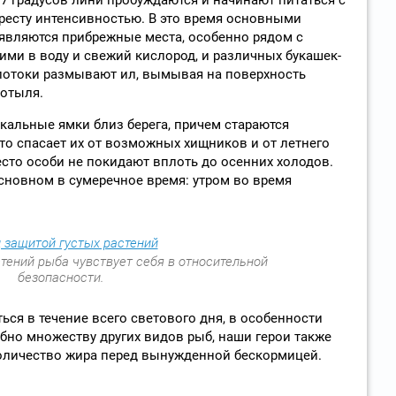
ресту интенсивностью. В это время основными
 являются прибрежные места, особенно рядом с
ми в воду и свежий кислород, и различных букашек-
 потоки размывают ил, вымывая на поверхность
мотыля.
кальные ямки близ берега, причем стараются
Это спасает их от возможных хищников и от летнего
есто особи не покидают вплоть до осенних холодов.
сновном в сумеречное время: утром во время
тений рыба чувствует себя в относительной
безопасности.
ься в течение всего светового дня, в особенности
обно множеству других видов рыб, наши герои также
количество жира перед вынужденной бескормицей.