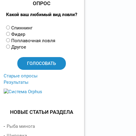
ОПРОС
Какой ваш любимый вид ловли?
В
Спиннинг
а
Фидер
р
Поплавочная ловля
и
Другое
а
н
т
ы
Старые опросы
Результаты
НОВЫЕ СТАТЬИ РАЗДЕЛА
Рыба минога
Щиповка