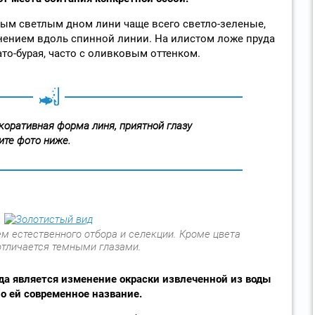
ным светлым дном лини чаще всего светло-зеленые,
нением вдоль спинной линии. На илистом ложе пруда
то-бурая, часто с оливковым оттенком.
коративная форма линя, приятной глазу
ите фото ниже.
м естественного отбора и селекции. Кроме цвета
 отличается темными глазами.
а является изменение окраски извлеченной из воды
ло ей современное название.