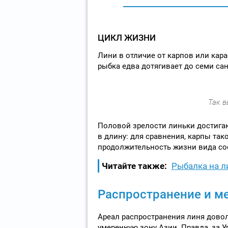
ЦИКЛ ЖИЗНИ
Лини в отличие от карпов или кар
рыбка едва дотягивает до семи сан
Так в
Половой зрелости линьки достигаю
в длину: для сравнения, карпы так
продолжительность жизни вида сос
Читайте также:
Рыбалка на л
Распространение и м
Ареал распространения линя довол
умеренную зону Азии. Правда, за У