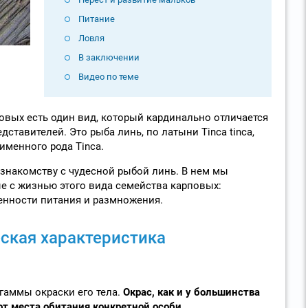
Питание
Ловля
В заключении
Видео по теме
вых есть один вид, который кардинально отличается
ставителей. Это рыба линь, по латыни Tinca tinca,
менного рода Tinca.
знакомству с чудесной рыбой линь. В нем мы
е с жизнью этого вида семейства карповых:
енности питания и размножения.
ская характеристика
гаммы окраски его тела.
Окрас, как и у большинства
от места обитания конкретной особи.