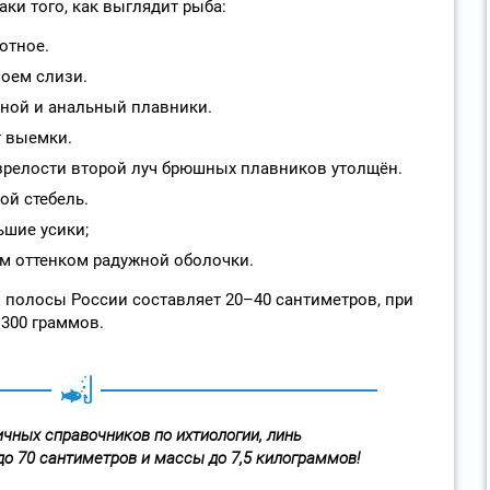
ки того, как выглядит рыба:
отное.
лоем слизи.
ной и анальный плавники.
т выемки.
зрелости второй луч брюшных плавников утолщён.
й стебель.
ьшие усики;
м оттенком радужной оболочки.
 полосы России составляет 20–40 сантиметров, при
1300 граммов.
чных справочников по ихтиологии, линь
до 70 сантиметров и массы до 7,5 килограммов!