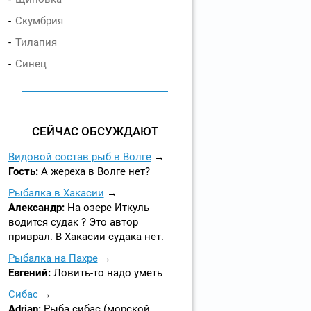
Скумбрия
Тилапия
Синец
СЕЙЧАС ОБСУЖДАЮТ
Видовой состав рыб в Волге
Гость:
А жереха в Волге нет?
Рыбалка в Хакасии
Александр:
На озере Иткуль
водится судак ? Это автор
приврал. В Хакасии судака нет.
Рыбалка на Пахре
Евгений:
Ловить-то надо уметь
Сибас
Adrian:
Рыба сибас (морской