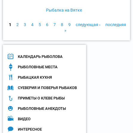
Рыбалка на Вятке
1
2
3
4
5
6
7
8
9
следующая ›
последняя
»
С
т
р
а
КАЛЕНДАРЬ РЫБОЛОВА
н
РЫБОЛОВНЫЕ МЕСТА
и
ц
РЫБАЦКАЯ КУХНЯ
ы
СУЕВЕРИЯ И ПОВЕРЬЯ РЫБАКОВ
ПРИМЕТЫ О КЛЕВЕ РЫБЫ
РЫБОЛОВНЫЕ АНЕКДОТЫ
ВИДЕО
ИНТЕРЕСНОЕ