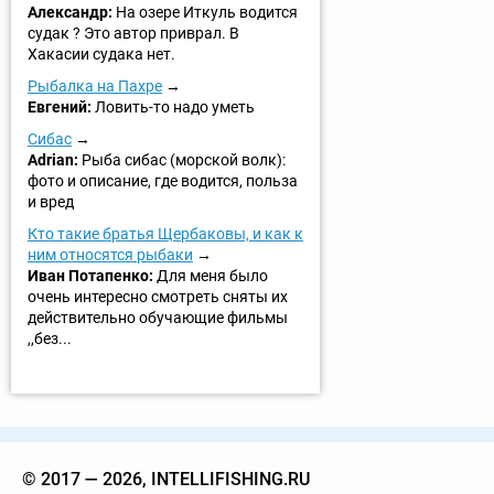
Александр:
На озере Иткуль водится
судак ? Это автор приврал. В
Хакасии судака нет.
Рыбалка на Пахре
Евгений:
Ловить-то надо уметь
Сибас
Adrian:
Рыба сибас (морской волк):
фото и описание, где водится, польза
и вред
Кто такие братья Щербаковы, и как к
ним относятся рыбаки
Иван Потапенко:
Для меня было
очень интересно смотреть сняты их
действительно обучающие фильмы
,,без...
© 2017 — 2026, INTELLIFISHING.RU