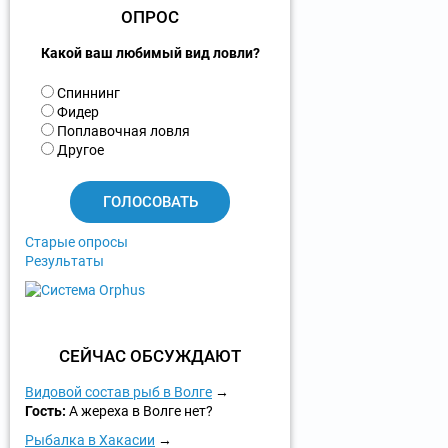
ОПРОС
Какой ваш любимый вид ловли?
В
Спиннинг
а
Фидер
р
Поплавочная ловля
и
Другое
а
н
т
ы
Старые опросы
Результаты
СЕЙЧАС ОБСУЖДАЮТ
Видовой состав рыб в Волге
Гость:
А жереха в Волге нет?
Рыбалка в Хакасии