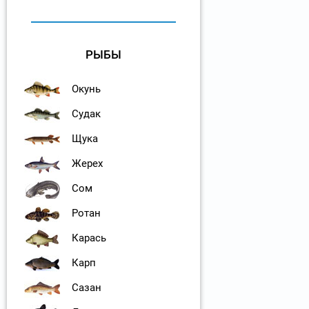
РЫБЫ
Окунь
Судак
Щука
Жерех
Сом
Ротан
Карась
Карп
Сазан