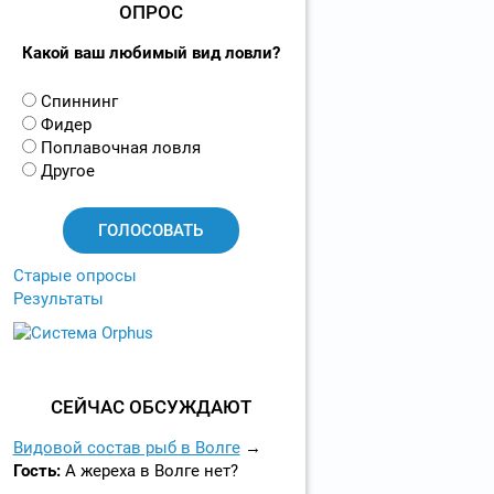
ОПРОС
Какой ваш любимый вид ловли?
В
Спиннинг
а
Фидер
р
Поплавочная ловля
и
Другое
а
н
т
ы
Старые опросы
Результаты
СЕЙЧАС ОБСУЖДАЮТ
Видовой состав рыб в Волге
Гость:
А жереха в Волге нет?