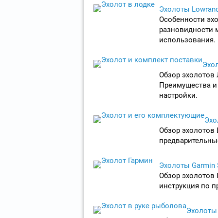
Эхолоты Lowranc
Особенности эхо
разновидности м
использования.
Эхол
Обзор эхолотов 
Преимущества и 
настройки.
Эхо
Обзор эхолотов L
предварительные
Эхолоты Garmin S
Обзор эхолотов Г
инструкция по п
Эхолоты 