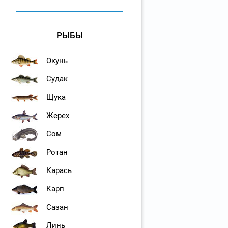
РЫБЫ
Окунь
Судак
Щука
Жерех
Сом
Ротан
Карась
Карп
Сазан
Линь