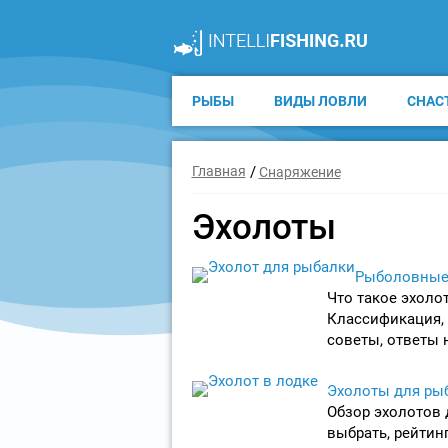
РЫБЫ
ВИДЫ ЛОВЛИ
СНАС
Главная
Снаряжение
Эхолоты
Рыболовные
Что такое эхоло
Классификация,
советы, ответы 
Эхолоты для рыб
Обзор эхолотов 
выбрать, рейтин