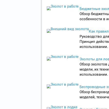
Бюджетные эхо
Обзор бюджетных
особенности в и
Как правил
Руководство для
Принцип действи
использовании.
Эхолоты для лов
Обзор эхолотов 
модели, их техн
использовании.
Беспроводные э
Обзор беспровод
моделей, технич