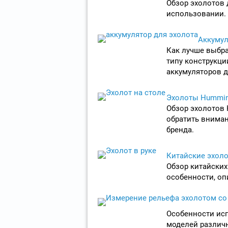
Обзор эхолотов 
использовании. 
Аккумул
Как лучше выбра
типу конструкци
аккумуляторов д
Эхолоты Humminb
Обзор эхолотов H
обратить внима
бренда.
Китайские эхол
Обзор китайских
особенности, оп
Особенности ис
моделей различ