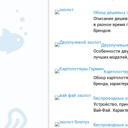
Обзор дешевых 
Описание дешев
в разное время 
брендов.
Двухлучевые
Особенности дву
лучших моделей,
Картплотте
Обзор картплотт
бренда, характе
Беспроводные эх
Устройство, при
Вай-Фай. Характ
Беспроводные эх