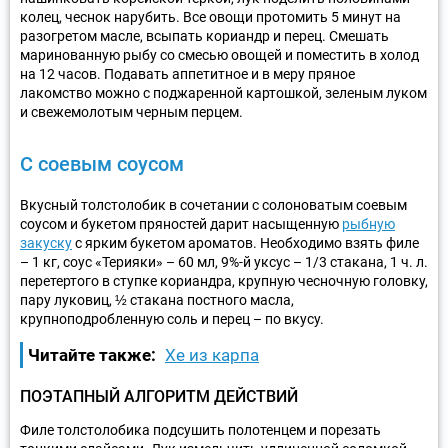
колец, чеснок нарубить. Все овощи протомить 5 минут на
разогретом масле, всыпать кориандр и перец. Смешать
маринованную рыбу со смесью овощей и поместить в холод
на 12 часов. Подавать аппетитное и в меру пряное
лакомство можно с поджаренной картошкой, зеленым луком
и свежемолотым черным перцем.
С соевым соусом
Вкусный толстолобик в сочетании с солоноватым соевым
соусом и букетом пряностей дарит насыщенную
рыбную
закуску
с ярким букетом ароматов. Необходимо взять филе
– 1 кг, соус «Терияки» – 60 мл, 9%-й уксус – 1/3 стакана, 1 ч. л.
перетертого в ступке кориандра, крупную чесночную головку,
пару луковиц, ½ стакана постного масла,
крупноподробленную соль и перец – по вкусу.
Читайте также:
Хе из карпа
ПОЭТАПНЫЙ АЛГОРИТМ ДЕЙСТВИЙ
Филе толстолобика подсушить полотенцем и порезать