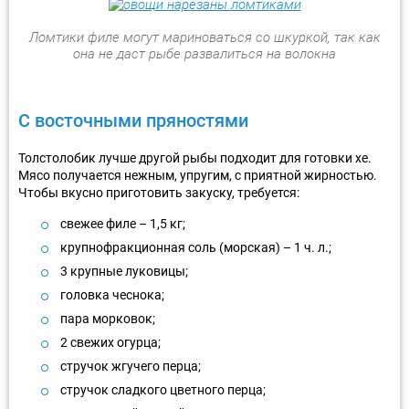
Ломтики филе могут мариноваться со шкуркой, так как
она не даст рыбе развалиться на волокна
С восточными пряностями
Толстолобик лучше другой рыбы подходит для готовки хе.
Мясо получается нежным, упругим, с приятной жирностью.
Чтобы вкусно приготовить закуску, требуется:
свежее филе – 1,5 кг;
крупнофракционная соль (морская) – 1 ч. л.;
3 крупные луковицы;
головка чеснока;
пара морковок;
2 свежих огурца;
стручок жгучего перца;
стручок сладкого цветного перца;