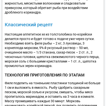
жирностью, мясистыми волокнами и сладковатым
привкусом, который обретает рыба при воздействии
дробленого кориандра.
Классический рецепт
Настоящее аппетитное хе из толстолобика по-корейски
делается просто и будет готово к подаче уже через сутки.
Необходимо взять филе рыбы – 2 кг, 3 луковицы, 3
корнеплода моркови, 9%-й уксусный раствор – 50 мл,
очищенное масло – 1/3 стакана, сахар-песок – 2 ст. л., 2
чесночных головки, щепотка свежемолотого черного перца,
морская соль с большими кристаллами – 1 ст. л., щепотка
промолотых зерен кориандра.
ТЕХНОЛОГИЯ ПРИГОТОВЛЕНИЯ ПО ЭТАПАМ
Филе поделить на тоненькие пластинки толщиной не больше
1 см и выложить в емкость. Рыбу сдобрить сахарным
песком, морской солью и уксусом, смешать, чтобы мясо
пропиталось маринадом, и оставить на 3 часа в комнате.
Массу промешивать каждые 30 минут. Морковь
нашинковать корейской теркой, лук поделить половинами