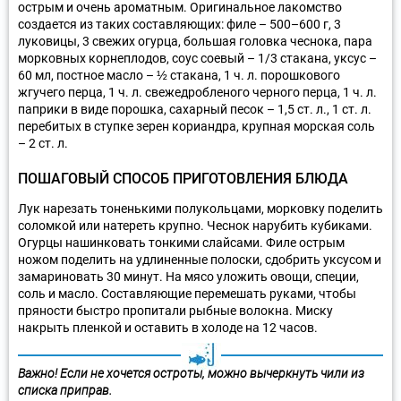
острым и очень ароматным. Оригинальное лакомство
создается из таких составляющих: филе – 500–600 г, 3
луковицы, 3 свежих огурца, большая головка чеснока, пара
морковных корнеплодов, соус соевый – 1/3 стакана, уксус –
60 мл, постное масло – ½ стакана, 1 ч. л. порошкового
жгучего перца, 1 ч. л. свежедробленого черного перца, 1 ч. л.
паприки в виде порошка, сахарный песок – 1,5 ст. л., 1 ст. л.
перебитых в ступке зерен кориандра, крупная морская соль
– 2 ст. л.
ПОШАГОВЫЙ СПОСОБ ПРИГОТОВЛЕНИЯ БЛЮДА
Лук нарезать тоненькими полукольцами, морковку поделить
соломкой или натереть крупно. Чеснок нарубить кубиками.
Огурцы нашинковать тонкими слайсами. Филе острым
ножом поделить на удлиненные полоски, сдобрить уксусом и
замариновать 30 минут. На мясо уложить овощи, специи,
соль и масло. Составляющие перемешать руками, чтобы
пряности быстро пропитали рыбные волокна. Миску
накрыть пленкой и оставить в холоде на 12 часов.
Важно!
Если не хочется остроты, можно вычеркнуть чили из
списка приправ.