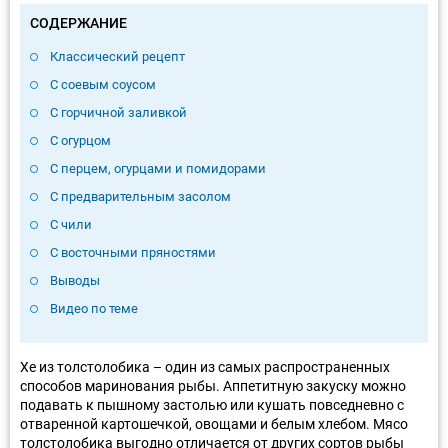
СОДЕРЖАНИЕ
Классический рецепт
С соевым соусом
С горчичной заливкой
С огурцом
С перцем, огурцами и помидорами
С предварительным засолом
С чили
С восточными пряностями
Выводы
Видео по теме
Хе из толстолобика – один из самых распространенных
способов маринования рыбы. Аппетитную закуску можно
подавать к пышному застолью или кушать повседневно с
отваренной картошечкой, овощами и белым хлебом. Мясо
толстолобика выгодно отличается от других сортов рыбы