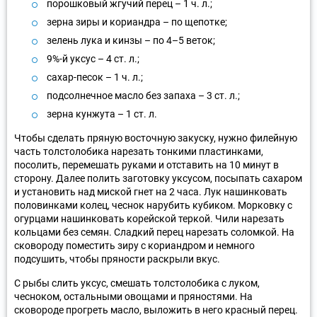
порошковый жгучий перец – 1 ч. л.;
зерна зиры и кориандра – по щепотке;
зелень лука и кинзы – по 4–5 веток;
9%-й уксус – 4 ст. л.;
сахар-песок – 1 ч. л.;
подсолнечное масло без запаха – 3 ст. л.;
зерна кунжута – 1 ст. л.
Чтобы сделать пряную восточную закуску, нужно филейную
часть толстолобика нарезать тонкими пластинками,
посолить, перемешать руками и отставить на 10 минут в
сторону. Далее полить заготовку уксусом, посыпать сахаром
и установить над миской гнет на 2 часа. Лук нашинковать
половинками колец, чеснок нарубить кубиком. Морковку с
огурцами нашинковать корейской теркой. Чили нарезать
кольцами без семян. Сладкий перец нарезать соломкой. На
сковороду поместить зиру с кориандром и немного
подсушить, чтобы пряности раскрыли вкус.
С рыбы слить уксус, смешать толстолобика с луком,
чесноком, остальными овощами и пряностями. На
сковороде прогреть масло, выложить в него красный перец.