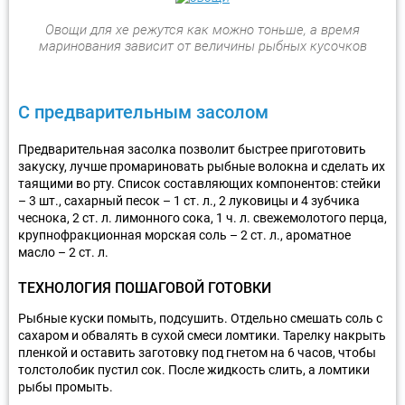
Овощи для хе режутся как можно тоньше, а время
маринования зависит от величины рыбных кусочков
С предварительным засолом
Предварительная засолка позволит быстрее приготовить
закуску, лучше промариновать рыбные волокна и сделать их
таящими во рту. Список составляющих компонентов: стейки
– 3 шт., сахарный песок – 1 ст. л., 2 луковицы и 4 зубчика
чеснока, 2 ст. л. лимонного сока, 1 ч. л. свежемолотого перца,
крупнофракционная морская соль – 2 ст. л., ароматное
масло – 2 ст. л.
ТЕХНОЛОГИЯ ПОШАГОВОЙ ГОТОВКИ
Рыбные куски помыть, подсушить. Отдельно смешать соль с
сахаром и обвалять в сухой смеси ломтики. Тарелку накрыть
пленкой и оставить заготовку под гнетом на 6 часов, чтобы
толстолобик пустил сок. После жидкость слить, а ломтики
рыбы промыть.