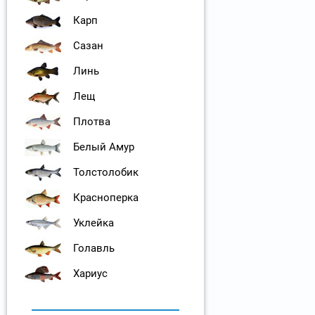
Карп
Сазан
Линь
Лещ
Плотва
Белый Амур
Толстолобик
Красноперка
Уклейка
Голавль
Хариус