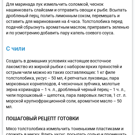
Для маринада лук измельчить соломкой, чеснок
нашинковать слайсами и отправить овощи к рыбе. Всыпать
дробленый перц, полить лимонным соком, перемешать и
оставить для маринования на 4 часа. Толстолобика перед
подачей сбрызнуть ароматным маслом, приправить зеленью
и по усмотрению добавить пару капель соевого соуса.
С чили
Создать в домашних условиях настоящее восточное
лакомство из жирной рыбки с набором ярких пряностей и
острым чили можно из таких составляющих: 1 кг филе
толстолобика, уксус – 50 мл, 4 репчатых луковицы, пара
морковных корнеплодов, 4 чесночных зубчика, молотые
зерна кориандра – 1 ч. л., дробленый черный перец – 1 ч. л.,
чили порошковый – щепотка, пара лавровых листов, 1 ст. л.
морской крупнофракционной соли, ароматное масло – 50
мл.
ПОШАГОВЫЙ РЕЦЕПТ ГОТОВКИ
Мясо толстолобика измельчить тоненькими пластиками и
сложить в миску. Влить уксус, посыпать солью и промешать