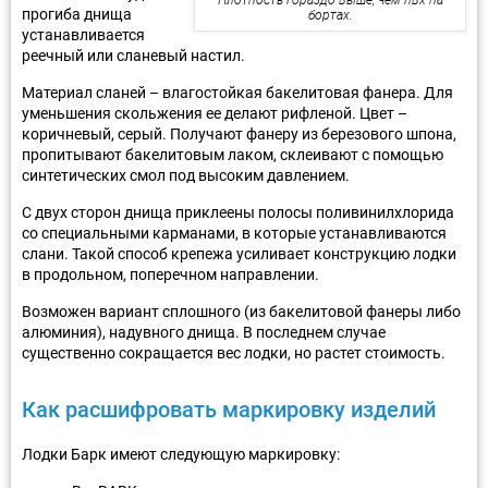
Плотность гораздо выше, чем пвх на
прогиба днища
бортах.
устанавливается
реечный или сланевый настил.
Материал сланей – влагостойкая бакелитовая фанера. Для
уменьшения скольжения ее делают рифленой. Цвет –
коричневый, серый. Получают фанеру из березового шпона,
пропитывают бакелитовым лаком, склеивают с помощью
синтетических смол под высоким давлением.
С двух сторон днища приклеены полосы поливинилхлорида
со специальными карманами, в которые устанавливаются
слани. Такой способ крепежа усиливает конструкцию лодки
в продольном, поперечном направлении.
Возможен вариант сплошного (из бакелитовой фанеры либо
алюминия), надувного днища. В последнем случае
существенно сокращается вес лодки, но растет стоимость.
Как расшифровать маркировку изделий
Лодки Барк имеют следующую маркировку: