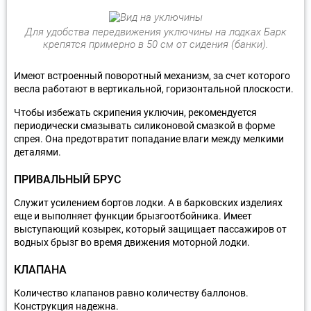
Для удобства передвижения уключины на лодках Барк
крепятся примерно в 50 см от сидения (банки).
Имеют встроенный поворотный механизм, за счет которого
весла работают в вертикальной, горизонтальной плоскости.
Чтобы избежать скрипения уключин, рекомендуется
периодически смазывать силиконовой смазкой в форме
спрея. Она предотвратит попадание влаги между мелкими
деталями.
ПРИВАЛЬНЫЙ БРУС
Служит усилением бортов лодки. А в барковских изделиях
еще и выполняет функции брызгоотбойника. Имеет
выступающий козырек, который защищает пассажиров от
водных брызг во время движения моторной лодки.
КЛАПАНА
Количество клапанов равно количеству баллонов.
Конструкция надежна.