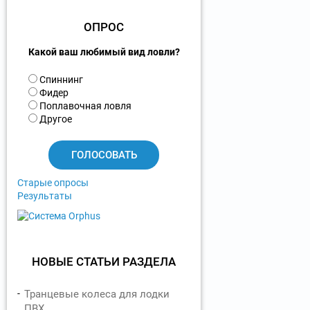
ОПРОС
Какой ваш любимый вид ловли?
В
Спиннинг
а
Фидер
р
Поплавочная ловля
и
Другое
а
н
т
ы
Старые опросы
Результаты
НОВЫЕ СТАТЬИ РАЗДЕЛА
Транцевые колеса для лодки
ПВХ