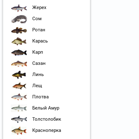
Жерех
Сом
Ротан
Карась
Карп
Сазан
Линь
Лещ
Плотва
Белый Амур
Толстолобик
Красноперка