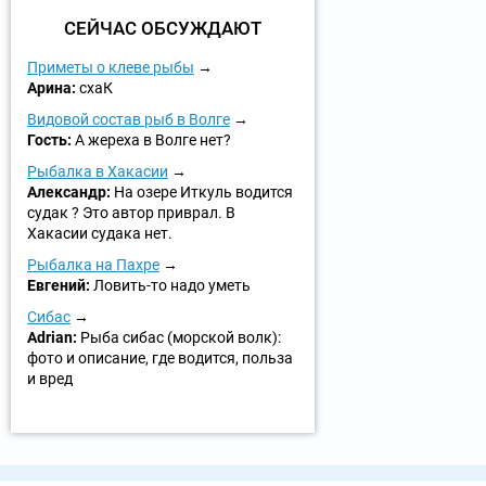
СЕЙЧАС ОБСУЖДАЮТ
Приметы о клеве рыбы
Арина:
схаК
Видовой состав рыб в Волге
Гость:
А жереха в Волге нет?
Рыбалка в Хакасии
Александр:
На озере Иткуль водится
судак ? Это автор приврал. В
Хакасии судака нет.
Рыбалка на Пахре
Евгений:
Ловить-то надо уметь
Сибас
Adrian:
Рыба сибас (морской волк):
фото и описание, где водится, польза
и вред