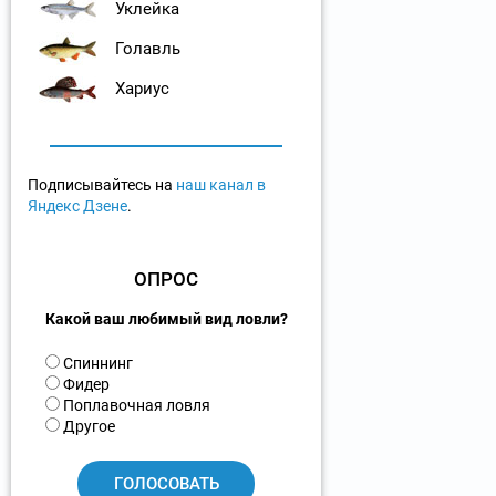
Уклейка
Голавль
Хариус
Подписывайтесь на
наш канал в
Яндекс Дзене
.
ОПРОС
Какой ваш любимый вид ловли?
В
Спиннинг
а
Фидер
р
Поплавочная ловля
и
Другое
а
н
т