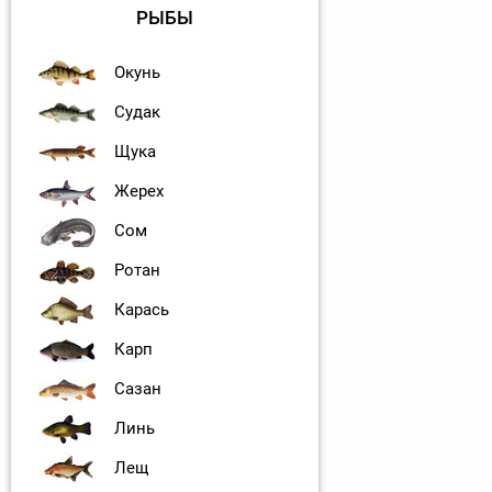
РЫБЫ
Окунь
Судак
Щука
Жерех
Сом
Ротан
Карась
Карп
Сазан
Линь
Лещ