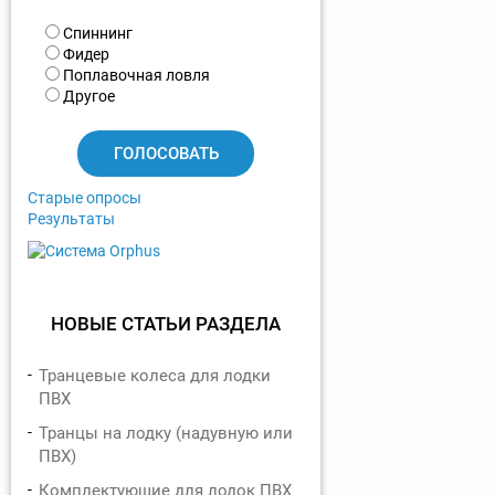
В
Спиннинг
а
Фидер
р
Поплавочная ловля
и
Другое
а
н
т
ы
Старые опросы
Результаты
НОВЫЕ СТАТЬИ РАЗДЕЛА
Транцевые колеса для лодки
ПВХ
Транцы на лодку (надувную или
ПВХ)
Комплектующие для лодок ПВХ