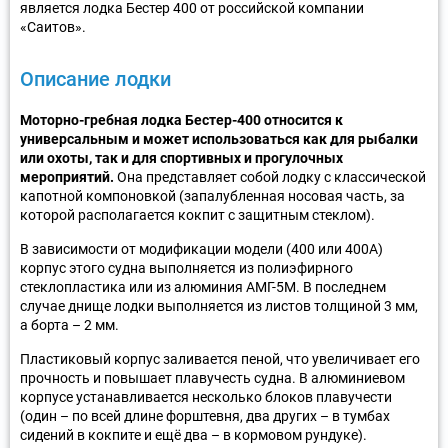
является лодка Бестер 400 от российской компании
«Саитов».
Описание лодки
Моторно-гребная лодка Бестер-400 относится к
универсальным и может использоваться как для рыбалки
или охоты, так и для спортивных и прогулочных
мероприятий.
Она представляет собой лодку с классической
капотной компоновкой (запалубленная носовая часть, за
которой располагается кокпит с защитным стеклом).
В зависимости от модификации модели (400 или 400А)
корпус этого судна выполняется из полиэфирного
стеклопластика или из алюминия АМГ-5М. В последнем
случае днище лодки выполняется из листов толщиной 3 мм,
а борта – 2 мм.
Пластиковый корпус заливается пеной, что увеличивает его
прочность и повышает плавучесть судна. В алюминиевом
корпусе устанавливается несколько блоков плавучести
(один – по всей длине форштевня, два других – в тумбах
сидений в кокпите и ещё два – в кормовом рундуке).