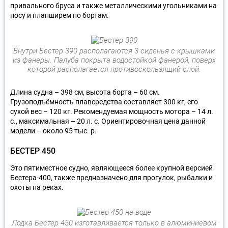
привального бруса и также металлическими угольниками на
носу и планширем по бортам.
Внутри Бестер 390 располагаются 3 сиденья с крышками
из фанеры. Палуба покрыта водостойкой фанерой, поверх
которой располагается противоскользящий слой.
Длина судна – 398 см, высота борта – 60 см.
Грузоподъёмность плавсредства составляет 300 кг, его
сухой вес – 120 кг. Рекомендуемая мощность мотора – 14 л.
с., максимальная – 20 л. с. Ориентировочная цена данной
модели – около 95 тыс. р.
БЕСТЕР 450
Это пятиместное судно, являющееся более крупной версией
Бестера-400, также предназначено для прогулок, рыбалки и
охоты на реках.
Лодка Бестер 450 изготавливается только в алюминиевом