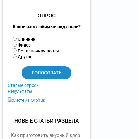
ОПРОС
Какой ваш любимый вид ловли?
В
Спиннинг
а
Фидер
р
Поплавочная ловля
и
Другое
а
н
т
ы
Старые опросы
Результаты
НОВЫЕ СТАТЬИ РАЗДЕЛА
Как приготовить вкусный кляр