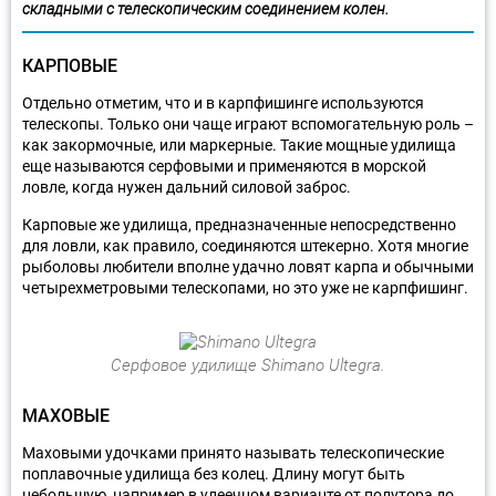
складными с телескопическим соединением колен.
КАРПОВЫЕ
Отдельно отметим, что и в карпфишинге используются
телескопы. Только они чаще играют вспомогательную роль –
как закормочные, или маркерные. Такие мощные удилища
еще называются серфовыми и применяются в морской
ловле, когда нужен дальний силовой заброс.
Карповые же удилища, предназначенные непосредственно
для ловли, как правило, соединяются штекерно. Хотя многие
рыболовы любители вполне удачно ловят карпа и обычными
четырехметровыми телескопами, но это уже не карпфишинг.
Серфовое удилище Shimano Ultegra.
МАХОВЫЕ
Маховыми удочками принято называть телескопические
поплавочные удилища без колец. Длину могут быть
небольшую, например в улеечном варианте от полутора до