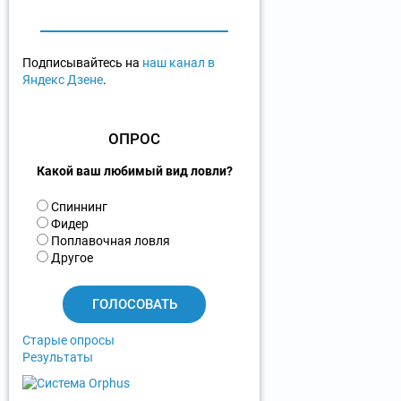
Подписывайтесь на
наш канал в
Яндекс Дзене
.
ОПРОС
Какой ваш любимый вид ловли?
В
Спиннинг
а
Фидер
р
Поплавочная ловля
и
Другое
а
н
т
ы
Старые опросы
Результаты