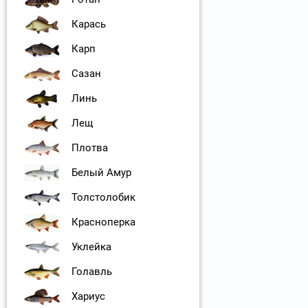
Карась
Карп
Сазан
Линь
Лещ
Плотва
Белый Амур
Толстолобик
Красноперка
Уклейка
Голавль
Хариус