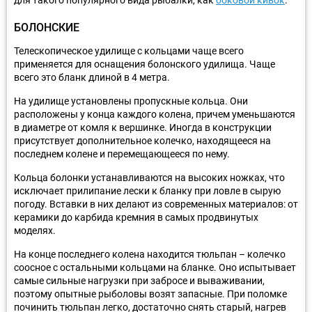
для такого популярного вида рыбалки, как
боковой кивок
.
БОЛОНСКИЕ
Телескопическое удилище с кольцами чаще всего
применяется для оснащения болонского удилища. Чаще
всего это бланк длиной в 4 метра.
На удилище установлены пропускные кольца. Они
расположены у конца каждого колена, причем уменьшаются
в диаметре от комля к вершинке. Иногда в конструкции
присутствует дополнительное колечко, находящееся на
последнем колене и перемещающееся по нему.
Кольца болонки устанавливаются на высоких ножках, что
исключает прилипание лески к бланку при ловле в сырую
погоду. Вставки в них делают из современных материалов: от
керамики до карбида кремния в самых продвинутых
моделях.
На конце последнего колена находится тюльпан – колечко
соосное с остальными кольцами на бланке. Оно испытывает
самые сильные нагрузки при забросе и вываживании,
поэтому опытные рыболовы возят запасные. При поломке
починить тюльпан легко, достаточно снять старый, нагрев