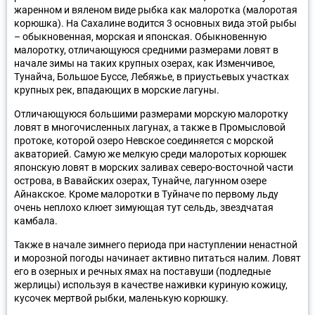
жаренном и вяленом виде рыбка как малоротка (малоротая
корюшка). На Сахалине водится 3 основных вида этой рыбы
– обыкновенная, морская и японская. Обыкновенную
малоротку, отличающуюся средними размерами ловят в
начале зимы на таких крупных озерах, как Изменчивое,
Тунайча, Большое Буссе, Лебяжье, в приустьевых участках
крупных рек, впадающих в морские лагуны.
Отличающуюся большими размерами морскую малоротку
ловят в многочисленных лагунах, а также в Промысловой
протоке, которой озеро Невское соединяется с морской
акваторией. Самую же мелкую среди малоротых корюшек
японскую ловят в морских заливах северо-восточной части
острова, в Вавайских озерах, Тунайче, лагунном озере
Айнакское. Кроме малоротки в Туйначе по первому льду
очень неплохо клюет зимующая тут сельдь, звездчатая
камбала.
Также в начале зимнего периода при наступлении ненастной
и морозной погоды начинает активно питаться налим. Ловят
его в озерных и речных ямах на поставуши (подледные
жерлицы) используя в качестве наживки куриную кожицу,
кусочек мертвой рыбки, маленькую корюшку.