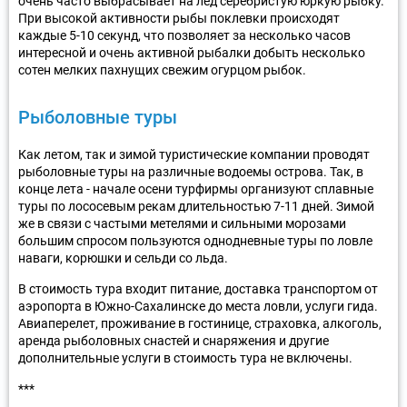
очень часто выбрасывает на лед серебристую юркую рыбку.
При высокой активности рыбы поклевки происходят
каждые 5-10 секунд, что позволяет за несколько часов
интересной и очень активной рыбалки добыть несколько
сотен мелких пахнущих свежим огурцом рыбок.
Рыболовные туры
Как летом, так и зимой туристические компании проводят
рыболовные туры на различные водоемы острова. Так, в
конце лета - начале осени турфирмы организуют сплавные
туры по лососевым рекам длительностью 7-11 дней. Зимой
же в связи с частыми метелями и сильными морозами
большим спросом пользуются однодневные туры по ловле
наваги, корюшки и сельди со льда.
В стоимость тура входит питание, доставка транспортом от
аэропорта в Южно-Сахалинске до места ловли, услуги гида.
Авиаперелет, проживание в гостинице, страховка, алкоголь,
аренда рыболовных снастей и снаряжения и другие
дополнительные услуги в стоимость тура не включены.
***