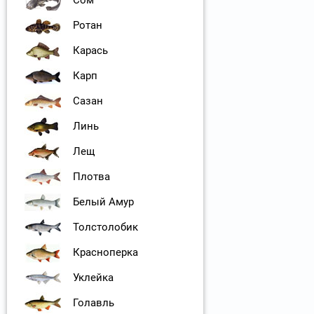
Сом
Ротан
Карась
Карп
Сазан
Линь
Лещ
Плотва
Белый Амур
Толстолобик
Красноперка
Уклейка
Голавль