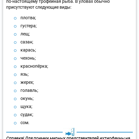
по-настоящему трофейная рыба. В уловах обычно
присутствуют следующие виды:
плотва;
густера;
лещ;
сазан;
карась;
чехонь;
краснопёрка;
язь;
жерех;
голавль;
окунь;
щука;
судак;
сом.
Справка! Для поимки мирных представителей ихтиофауны на