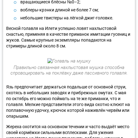
вращающиеся блёсны №0–2;
воблеры-крэнки длиной не более 7 см;
небольшие твистеры на лёгкой джиг-головке.
Весной голавля на Илети успешно ловят нахлыстовой
снастью, применяя в качестве приманок имитации гусениц и
жуков. Самые крупные экземпляры попадаются на
стримеры длиной около 8 см.
Правильно связанная нахлыстовая мушка способна
спровоцировать на поклёвку даже пассивного голавля.
Язь предпочитает держаться подальше от основной струи,
охотясь в небольших заводях и прибрежных омутах. С мая
по октябрь его можно поймать на те же приманки, что и
голавля. Мелкие представители этого вида охотно клюют на
поплавочную удочку, крючок которой наживлён червём или
опарышем.
Жереха охотится на основном течении и часто выдаёт место
своей кормёжки сильными всплесками. Для ужения