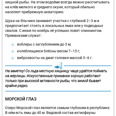
хищной рыбы. На этом водоёме всегда можно рассчитывать
на клёв мелкого и среднего окуня, который обильно
населяет прибрежную акваторию.
Щука на Яльчике занимает участки с глубиной 2–3 м и
предпочитает стоять в локальных ямах или у подводных
свалов. С июня по ноябрь её успешно ловят спиннингом.
Приманками служат:
воблеры с заглублением до 3 м;
колеблющиеся блёсны весом 7–15 г;
виброхвосты на джиг-головке массой 3–6 г.
На заметку! Со льда местную хищницу чаще удаётся поймать
на жерлицы. Искусственные приманки хорошо работают
только при высокой активности рыбы, что зимой бывает
крайне редко.
МОРСКОЙ ГЛАЗ
Озеро Морской глаз является самым глубоким в республике.
В нём есть ямы до 40 м. Видовой состав ихтиофауны