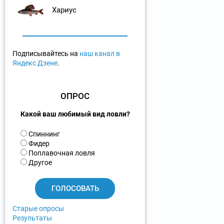
Хариус
Подписывайтесь на
наш канал в
Яндекс Дзене
.
ОПРОС
Какой ваш любимый вид ловли?
В
Спиннинг
а
Фидер
р
Поплавочная ловля
и
Другое
а
н
т
ы
Старые опросы
Результаты