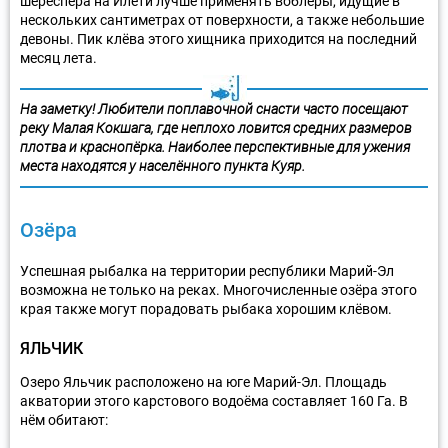
шереспера на Илети лучше применять воблеры, идущие в
нескольких сантиметрах от поверхности, а также небольшие
девоны. Пик клёва этого хищника приходится на последний
месяц лета.
На заметку! Любители поплавочной снасти часто посещают
реку Малая Кокшага, где неплохо ловится средних размеров
плотва и краснопёрка. Наиболее перспективные для ужения
места находятся у населённого пункта Куяр.
Озёра
Успешная рыбалка на территории республики Марий-Эл
возможна не только на реках. Многочисленные озёра этого
края также могут порадовать рыбака хорошим клёвом.
ЯЛЬЧИК
Озеро Яльчик расположено на юге Марий-Эл. Площадь
акватории этого карстового водоёма составляет 160 Га. В
нём обитают: