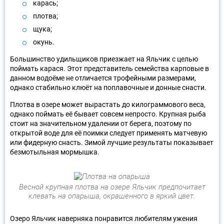
карась;
плотва;
щука;
окунь.
Большинство удильщиков приезжает на Яльчик с целью
поймать карася. Этот представитель семейства карповые в
данном водоёме не отличается трофейными размерами,
однако стабильно клюёт на поплавочные и донные снасти.
Плотва в озере может вырастать до килограммового веса,
однако поймать её бывает совсем непросто. Крупная рыба
стоит на значительном удалении от берега, поэтому по
открытой воде для её поимки следует применять матчевую
или фидерную снасть. Зимой лучшие результаты показывает
безмотыльная мормышка.
Весной крупная плотва на озере Яльчик предпочитает
клевать на опарыша, окрашенного в яркий цвет.
Озеро Яльчик наверняка понравится любителям ужения