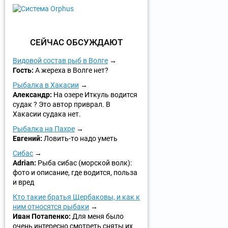
СЕЙЧАС ОБСУЖДАЮТ
Видовой состав рыб в Волге
Гость:
А жереха в Волге нет?
Рыбалка в Хакасии
Александр:
На озере Иткуль водится
судак ? Это автор приврал. В
Хакасии судака нет.
Рыбалка на Пахре
Евгений:
Ловить-то надо уметь
Сибас
Adrian:
Рыба сибас (морской волк):
фото и описание, где водится, польза
и вред
Кто такие братья Щербаковы, и как к
ним относятся рыбаки
Иван Потапенко:
Для меня было
очень интересно смотреть сняты их