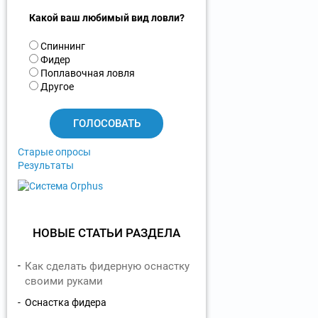
Какой ваш любимый вид ловли?
В
Спиннинг
а
Фидер
р
Поплавочная ловля
и
Другое
а
н
т
ы
Старые опросы
Результаты
НОВЫЕ СТАТЬИ РАЗДЕЛА
Как сделать фидерную оснастку
своими руками
Оснастка фидера