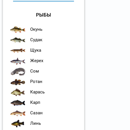
РЫБЫ
Окунь
Судак
Щука
Жерех
Сом
Ротан
Карась
Карп
Сазан
Линь