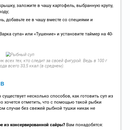
крышку, заложите в чашу картофель, выбранную крупу,
воду;
ь, добавьте ее в чашу вместе со специями и
Варка супа» или «Тушение» и установите таймер на 40-
 всех тех, кто следит за своей фигурой. Ведь в 100 г
юда всего 33,5 ккал (в среднем).
ов
 существует несколько способов, как готовить суп из
о хочется отметить, что с помощью такой рыбки
том случае без свежей рыбной тушки никак не
е из консервированной сайры?
Вам понадобятся: