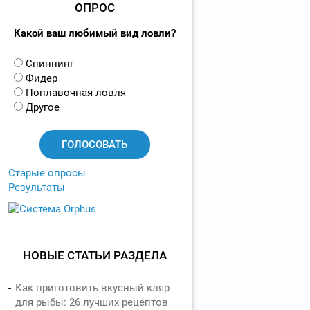
ОПРОС
Какой ваш любимый вид ловли?
В
Спиннинг
а
Фидер
р
Поплавочная ловля
и
Другое
а
н
т
ы
Старые опросы
Результаты
НОВЫЕ СТАТЬИ РАЗДЕЛА
Как приготовить вкусный кляр
для рыбы: 26 лучших рецептов