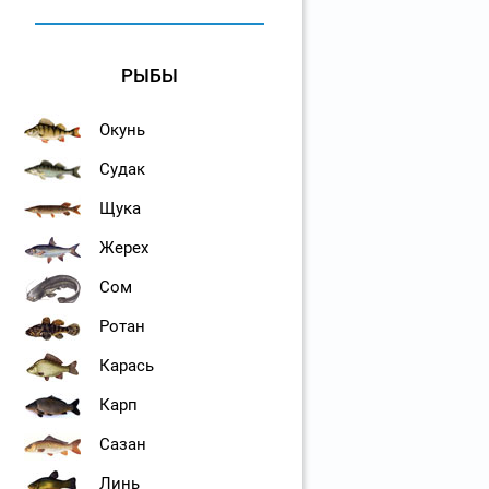
РЫБЫ
Окунь
Судак
Щука
Жерех
Сом
Ротан
Карась
Карп
Сазан
Линь