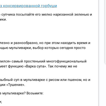
з консервированной горбуши
о супчика посыпайте его мелко нарезанной зеленью и
ики.
лезно и разнообразно, но при этом находить время и
мощью мультиварки, выбор которых сегодня просто
селился» самый простенький многофункциональный
меет функцию «Варка супа». Так почему же не
 рыбный суп в мультиварке с рисом или пшеном, но и
ии «Тушение».
в мультиварке? Возьмите:
и;