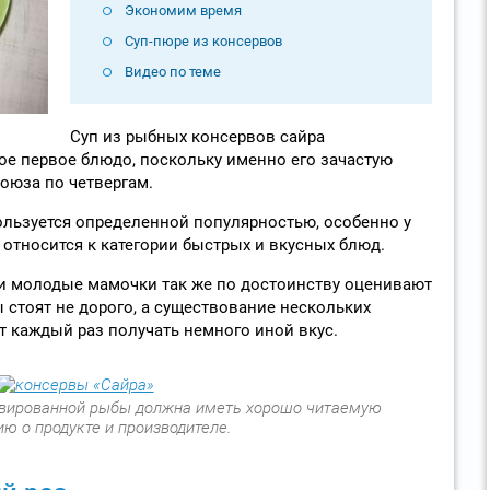
Экономим время
Суп-пюре из консервов
Видео по теме
Суп из рыбных консервов сайра
ое первое блюдо, поскольку именно его зачастую
оюза по четвергам.
пользуется определенной популярностью, особенно у
 относится к категории быстрых и вкусных блюд.
 и молодые мамочки так же по достоинству оценивают
ы стоят не дорого, а существование нескольких
 каждый раз получать немного иной вкус.
рвированной рыбы должна иметь хорошо читаемую
ю о продукте и производителе.