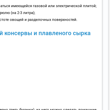
оваться имеющейся газовой или электрической плитой;
юлю (на 2-3 литра);
стоте овощей и разделочных поверхностей.
й консервы и плавленого сырка
ерно треть буханки), из него можно сделать домашние