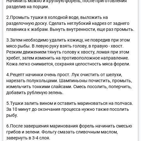
Начинить можно и крупную форель, после приготовления
разделив на порции.
2.Промыть тушки в холодной воде, выложить на
разделочную доску. Сделать неглубокий надрез от заднего
плавника к жабрам. Вынуть внутренности, еще раз промыть.
3.Затем необходимо удалить кожицу, не повредив при этом
мясо рыбы. В левую руку взять голову, в правую - хвост.
Резким движением тянуть голову к хвосту, ломая при этом
хребет, затем изменить на противоположное направление.
Кожа легко снимается, сохраняя целостность мяса форели.
4.Рецепт начинки очень прост. Лук очистить от шелухи,
нарезать полукольцами. Шампиньоны почистить, промыть,
измельчить тонкими слайсами. Смесь посолить, поперчить,
добавить рубленую зелень.
5.Тушки залить вином и оставить мариноваться на полчаса.
За 10 минут до окончания процесса нужно также посолить
рыбу.
6.После завершения маринования форель начинить смесью
грибов и зелени. Фольгу смазать сливочным маслом,
завернуть в 3-4 слоя.