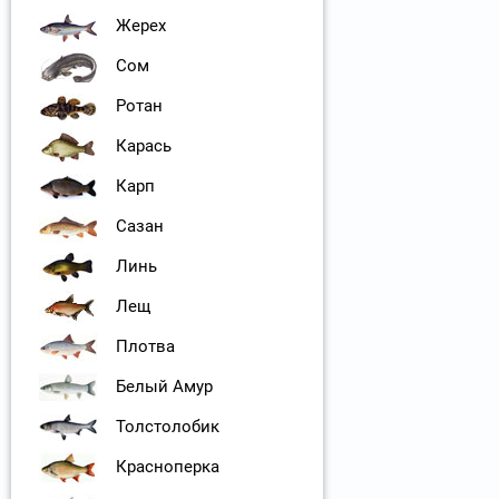
Жерех
Сом
Ротан
Карась
Карп
Сазан
Линь
Лещ
Плотва
Белый Амур
Толстолобик
Красноперка