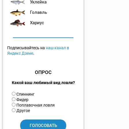
Уклейка
Голавль
Хариус
Подписывайтесь на
наш канал в
Яндекс Дзене
.
ОПРОС
Какой ваш любимый вид ловли?
В
Спиннинг
а
Фидер
р
Поплавочная ловля
и
Другое
а
н
т