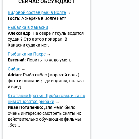
СЕЙЧАС ОБСУЖДАЮТ
Видовой состав рыб в Волге
Гость:
А жереха в Волге нет?
Рыбалка в Хакасии
Александр:
На озере Иткуль водится
судак ? Это автор приврал. В
Хакасии судака нет.
Рыбалка на Пахре
Евгений:
Ловить-то надо уметь
Сибас
Adrian:
Рыба сибас (морской волк):
фото и описание, где водится, польза
и вред
Кто такие братья Щербаковы, и как к
ним относятся рыбаки
Иван Потапенко:
Для меня было
очень интересно смотреть сняты их
действительно обучающие фильмы
,,без...