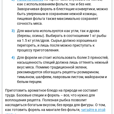
как с использованием фольги, так и без нее.
Заворачивая форель в блестящие конвертики, можно
быть уверенным в сохранении нежной кожицы,
пищевая фольга также максимально сохраняет
сочность мяса.
Для мангала используются как угли, так и дрова
(березы, осины). Выбирать в соотношении 1 кг рыбы
на 1.5 кг угля/дров. Сырье должно хорошенько
перегореть, и лишь после можно приступать к
процессу приготовления.
Для форели не стоит использовать более 3 пряностей,
насыщенность специй должна лишь оттенять нежный
вкус мяса. Помимо традиционной зелени,
рекомендуется обогащать рецепты розмарином,
тимьяном, шалфеем, лавровым листом, майораном и
белым перцем.
Приготовить ароматное блюдо на природе не составит
труда. Базовые специи и форель – все, что нужно для
воплощения рецепта. Полезная рыбка позволит
насладиться богатым вкусом, без вреда для фигуры. О том,
как готовить форель на мангале без фольги,
читайте в этой