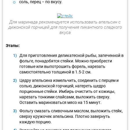
соль, перец – по вкусу.
Для маринада рекомендуется использовать апельсин с
дижонской горчицей для получения пикантного сладкого
вкуса
Этапы:
Для приготовления деликатесной рыбы, запеченной в
фольге, понадобятся стейки. Можно приобрести
готовые или выпотрошить форель, нарезать
самостоятельно толщиной в 1.5-2 см.
Цедру апельсина измельчить, соединить с перцем и
солью, дижонской горчицей, натереть щедро
порционные стейки. Имбирь очистить от кожицы,
нарезать тонкими слайсами, выложить сверху.
Оставить мариноваться мясо на 15 минут.
Фольгу смазать сливочным маслом, выложить стейк,
сверху кружочек апельсина. Плотно завернуть
каждую порцию.