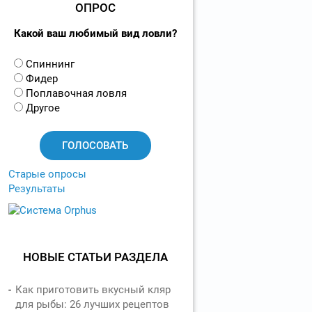
ОПРОС
Какой ваш любимый вид ловли?
В
Спиннинг
а
Фидер
р
Поплавочная ловля
и
Другое
а
н
т
ы
Старые опросы
Результаты
НОВЫЕ СТАТЬИ РАЗДЕЛА
Как приготовить вкусный кляр
для рыбы: 26 лучших рецептов