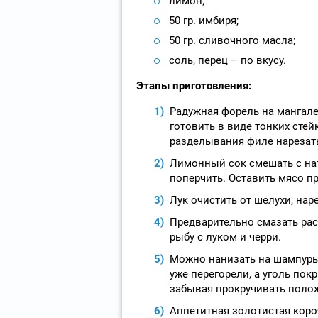
лимон;
50 гр. имбиря;
50 гр. сливочного масла;
соль, перец – по вкусу.
Этапы приготовления:
Радужная форель на мангал
готовить в виде тонких стей
разделывания филе нарезать
Лимонный сок смешать с нат
поперчить. Оставить мясо пр
Лук очистить от шелухи, на
Предварительно смазать ра
рыбу с луком и черри.
Можно нанизать на шампуры,
уже перегорели, а уголь по
забывая прокручивать поло
Аппетитная золотистая коро