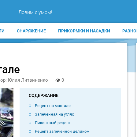
Ловим с умом!
ТИ
СНАРЯЖЕНИЕ
ПРИКОРМКИ И НАСАДКИ
РАЗНО
гале
ор: Юлия Литвиненко
0
СОДЕРЖАНИЕ
Рецепт на мангале
Запеченная на углях
Пикантный рецепт
Рецепт запеченной целиком