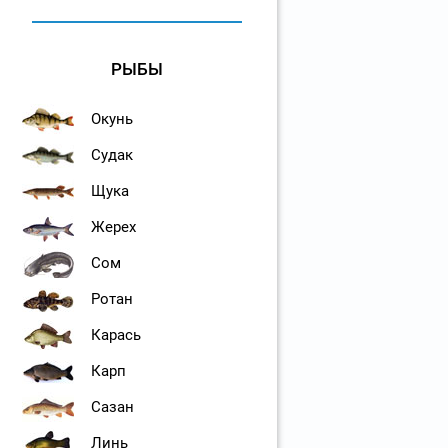
РЫБЫ
Окунь
Судак
Щука
Жерех
Сом
Ротан
Карась
Карп
Сазан
Линь