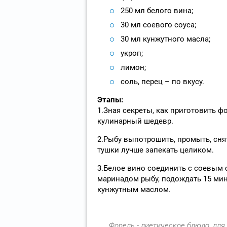
250 мл белого вина;
30 мл соевого соуса;
30 мл кунжутного масла;
укроп;
лимон;
соль, перец – по вкусу.
Этапы:
1.Зная секреты, как приготовить ф
кулинарный шедевр.
2.Рыбу выпотрошить, промыть, сня
тушки лучше запекать целиком.
3.Белое вино соединить с соевым 
маринадом рыбу, подождать 15 мину
кунжутным маслом.
Форель - диетическое блюдо, для