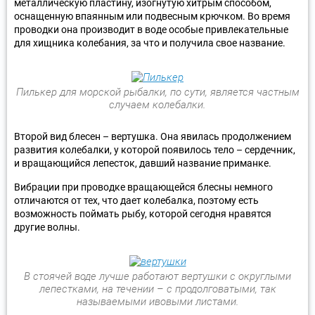
металлическую пластину, изогнутую хитрым способом,
оснащенную впаянным или подвесным крючком. Во время
проводки она производит в воде особые привлекательные
для хищника колебания, за что и получила свое название.
Пилькер для морской рыбалки, по сути, является частным
случаем колебалки.
Второй вид блесен – вертушка. Она явилась продолжением
развития колебалки, у которой появилось тело – сердечник,
и вращающийся лепесток, давший название приманке.
Вибрации при проводке вращающейся блесны немного
отличаются от тех, что дает колебалка, поэтому есть
возможность поймать рыбу, которой сегодня нравятся
другие волны.
В стоячей воде лучше работают вертушки с округлыми
лепестками, на течении – с продолговатыми, так
называемыми ивовыми листами.