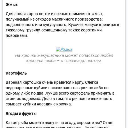
Жмых
Для ловли карпа летом и осенью применяют жмых,
получаемый из отходов масличного производства:
подсолнечного или кукурузного. Кусочек макухи крепится к
тяжелому грузилу, оснащенному также короткими
поводками.
На крючки макушатника может попасться любая
карповая рыба – от сазана до плотвы.
Картофель
Вареная картошка очень нравится карпу. Слегка
недоваренные кубики насаживают на крючок либо по
одному, либо по два. Лучше всего картофель применять в
стоячих водоемах. Дело в том, что речное течение часто
срывает кубики насадки с крючка.
Ягоды и фрукты
Какая рыба может клюнуть на ягоду, спросите вы? Ответ
несложен, это в первую очередь голавль. Растущие по