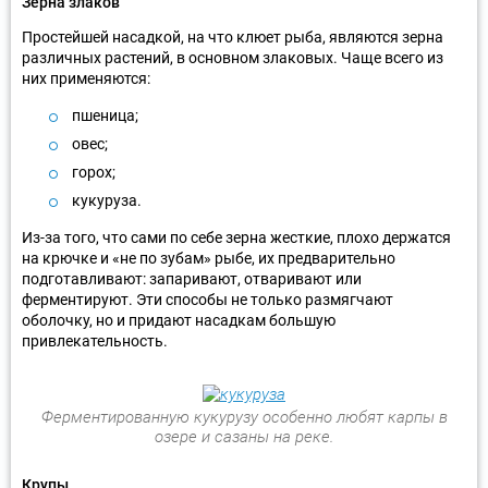
Зерна злаков
Простейшей насадкой, на что клюет рыба, являются зерна
различных растений, в основном злаковых. Чаще всего из
них применяются:
пшеница;
овес;
горох;
кукуруза.
Из-за того, что сами по себе зерна жесткие, плохо держатся
на крючке и «не по зубам» рыбе, их предварительно
подготавливают: запаривают, отваривают или
ферментируют. Эти способы не только размягчают
оболочку, но и придают насадкам большую
привлекательность.
Ферментированную кукурузу особенно любят карпы в
озере и сазаны на реке.
Крупы