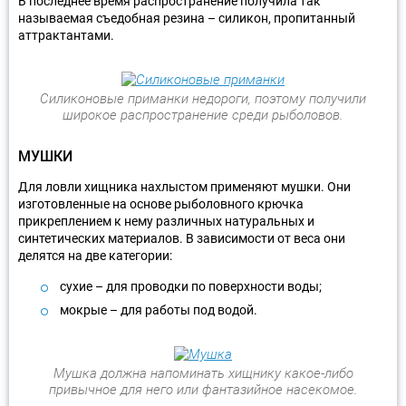
В последнее время распространение получила так
называемая съедобная резина – силикон, пропитанный
аттрактантами.
Силиконовые приманки недороги, поэтому получили
широкое распространение среди рыболовов.
МУШКИ
Для ловли хищника нахлыстом применяют мушки. Они
изготовленные на основе рыболовного крючка
прикреплением к нему различных натуральных и
синтетических материалов. В зависимости от веса они
делятся на две категории:
сухие – для проводки по поверхности воды;
мокрые – для работы под водой.
Мушка должна напоминать хищнику какое-либо
привычное для него или фантазийное насекомое.