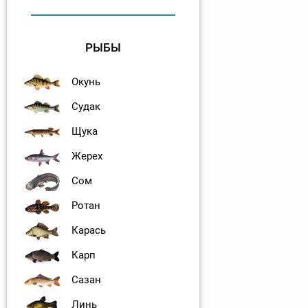
РЫБЫ
Окунь
Судак
Щука
Жерех
Сом
Ротан
Карась
Карп
Сазан
Линь