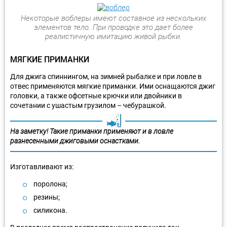
Некоторые воблеры имеют составное из нескольких
элементов тело. При проводке это дает более
реалистичную имитацию живой рыбки.
МЯГКИЕ ПРИМАНКИ
Для джига спиннингом, на зимней рыбалке и при ловле в
отвес применяются мягкие приманки. Ими оснащаются джиг
головки, а также офсетные крючки или двойники в
сочетании с ушастым грузилом – чебурашкой.
На заметку! Такие приманки применяют и в ловле
разнесенными джиговыми оснастками.
Изготавливают из:
поролона;
резины;
силикона.