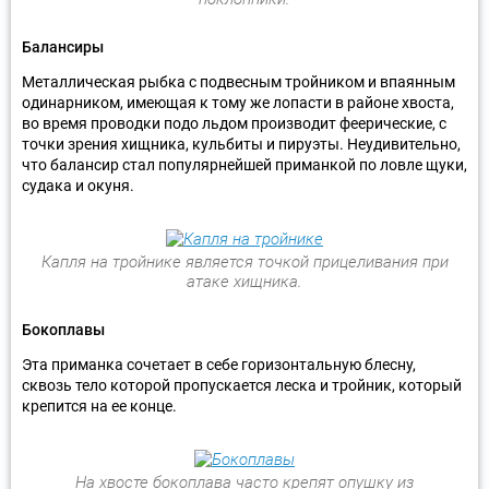
Балансиры
Металлическая рыбка с подвесным тройником и впаянным
одинарником, имеющая к тому же лопасти в районе хвоста,
во время проводки подо льдом производит феерические, с
точки зрения хищника, кульбиты и пируэты. Неудивительно,
что балансир стал популярнейшей приманкой по ловле щуки,
судака и окуня.
Капля на тройнике является точкой прицеливания при
атаке хищника.
Бокоплавы
Эта приманка сочетает в себе горизонтальную блесну,
сквозь тело которой пропускается леска и тройник, который
крепится на ее конце.
На хвосте бокоплава часто крепят опушку из