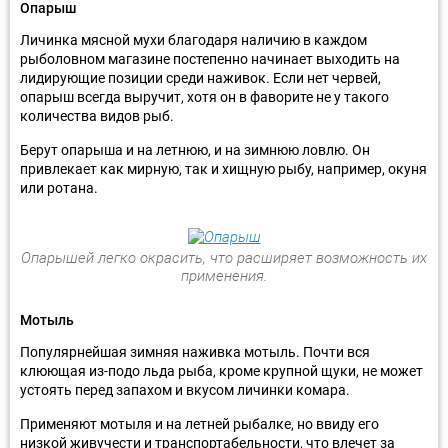
Опарыш
Личинка мясной мухи благодаря наличию в каждом
рыболовном магазине постепенно начинает выходить на
лидирующие позиции среди наживок. Если нет червей,
опарыш всегда выручит, хотя он в фаворите не у такого
количества видов рыб.
Берут опарыша и на летнюю, и на зимнюю ловлю. Он
привлекает как мирную, так и хищную рыбу, например, окуня
или ротана.
Опарышей легко окрасить, что расширяет возможность их
применения.
Мотыль
Популярнейшая зимняя наживка мотыль. Почти вся
клюющая из-подо льда рыба, кроме крупной щуки, не может
устоять перед запахом и вкусом личинки комара.
Применяют мотыля и на летней рыбалке, но ввиду его
низкой живучести и транспортабельности, что влечет за