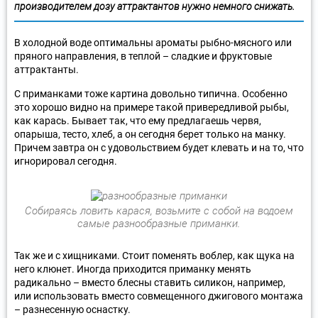
производителем дозу аттрактантов нужно немного снижать.
В холодной воде оптимальны ароматы рыбно-мясного или
пряного направления, в теплой – сладкие и фруктовые
аттрактанты.
С приманками тоже картина довольно типична. Особенно
это хорошо видно на примере такой привередливой рыбы,
как карась. Бывает так, что ему предлагаешь червя,
опарыша, тесто, хлеб, а он сегодня берет только на манку.
Причем завтра он с удовольствием будет клевать и на то, что
игнорировал сегодня.
Собираясь ловить карася, возьмите с собой на водоем
самые разнообразные приманки.
Так же и с хищниками. Стоит поменять воблер, как щука на
него клюнет. Иногда приходится приманку менять
радикально – вместо блесны ставить силикон, например,
или использовать вместо совмещенного джигового монтажа
– разнесенную оснастку.