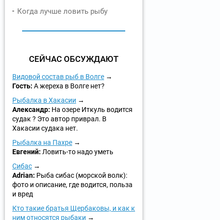
Когда лучше ловить рыбу
СЕЙЧАС ОБСУЖДАЮТ
Видовой состав рыб в Волге
Гость:
А жереха в Волге нет?
Рыбалка в Хакасии
Александр:
На озере Иткуль водится
судак ? Это автор приврал. В
Хакасии судака нет.
Рыбалка на Пахре
Евгений:
Ловить-то надо уметь
Сибас
Adrian:
Рыба сибас (морской волк):
фото и описание, где водится, польза
и вред
Кто такие братья Щербаковы, и как к
ним относятся рыбаки