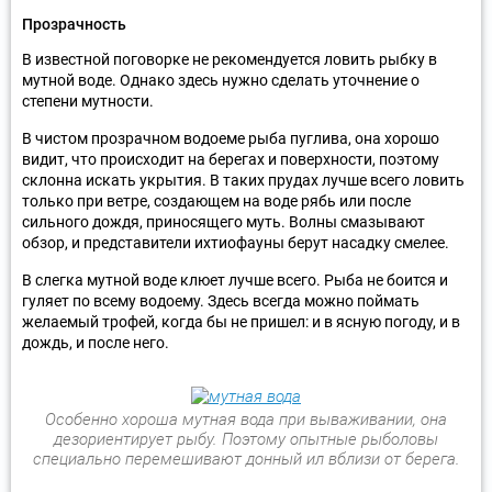
Прозрачность
В известной поговорке не рекомендуется ловить рыбку в
мутной воде. Однако здесь нужно сделать уточнение о
степени мутности.
В чистом прозрачном водоеме рыба пуглива, она хорошо
видит, что происходит на берегах и поверхности, поэтому
склонна искать укрытия. В таких прудах лучше всего ловить
только при ветре, создающем на воде рябь или после
сильного дождя, приносящего муть. Волны смазывают
обзор, и представители ихтиофауны берут насадку смелее.
В слегка мутной воде клюет лучше всего. Рыба не боится и
гуляет по всему водоему. Здесь всегда можно поймать
желаемый трофей, когда бы не пришел: и в ясную погоду, и в
дождь, и после него.
Особенно хороша мутная вода при вываживании, она
дезориентирует рыбу. Поэтому опытные рыболовы
специально перемешивают донный ил вблизи от берега.