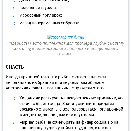
джиговое простукивание;
волочение грузила;
маркерный поплавок;
метод попеременных забросов.
Фидеристы часто применяют для промера глубин систему,
состоящую из маркерного поплавка и специального
грузила.
СНАСТЬ
Иногда причиной того, что рыба не клюет, является
неправильно выбранная или не должным образом
настроенная снасть. Вот типичные примеры этого:
Хищник не реагирует на искусственные приманки, но
отлично берет живца. Значит, спиннинг придется
временно отложить, а воспользоваться поплавочной
живцовкой, жерлицами или кружками.
Мирная рыба не хочет брать на фидер со дна, но на
поплавочную удочку поймать удается, итак как