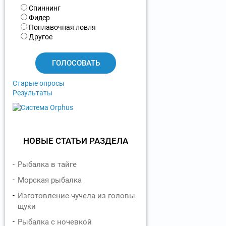
В
Спиннинг
а
Фидер
р
Поплавочная ловля
и
Другое
а
н
т
ы
Старые опросы
Результаты
НОВЫЕ СТАТЬИ РАЗДЕЛА
Рыбалка в тайге
Морская рыбалка
Изготовление чучела из головы
щуки
Рыбалка с ночевкой