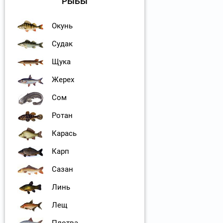
РЫБЫ
Окунь
Судак
Щука
Жерех
Сом
Ротан
Карась
Карп
Сазан
Линь
Лещ
Плотва