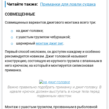
Читайте также:
Приманки для ловли судака
СОВМЕЩЕННЫЕ
Совмещенных вариантов джигового монтажа всего три:
на джиг-головке;
с ушастым грузилом чебурашкой;
шарнирный
монтаж джиг риг
.
Первый способ несложен, он доступен каждому и особенно
рекомендуется новикам. Джиг головкой называют
конструкцию, состоящую из крупного грузила с впаянным в
него крючком, на который и монтируется силиконовая
приманка.
Важно правильно подобрать приманку и джиг-головку. В
идеале крючок должен выступать в конце тела перед
подвижным хвостом.
Монтаж с ушастым грузилом, прозванным в рыболовной