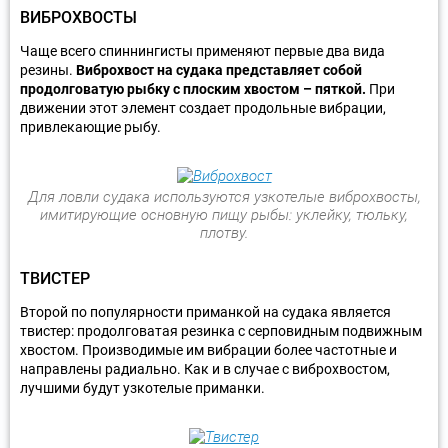
ВИБРОХВОСТЫ
Чаще всего спиннингисты применяют первые два вида
резины.
Виброхвост на судака представляет собой
продолговатую рыбку с плоским хвостом – пяткой.
При
движении этот элемент создает продольные вибрации,
привлекающие рыбу.
Для ловли судака используются узкотелые виброхвосты,
имитирующие основную пищу рыбы: уклейку, тюльку,
плотву.
ТВИСТЕР
Второй по популярности приманкой на судака является
твистер: продолговатая резинка с серповидным подвижным
хвостом. Производимые им вибрации более частотные и
направлены радиально. Как и в случае с виброхвостом,
лучшими будут узкотелые приманки.