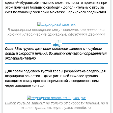
среде «Чебурашкой» немного сложнее, но зато приманка при
этом получает большую свободу и дополнительную игру за
счет получающегося прим монтаже шарнирного соединения.
В шарнирном оснащении могут применяться различные
крючки: классические одинарные, офсетники, двойники.
Совет! Вес груза в джиговых оснастках зависит от глубины
ловли и скорости течения. Во многих случаях он определяется
экспериментально.
Для ловли под слоем густой травы разработана следующая
шарнирная оснастка – джиг риг. В ней тяжелое грузило
находится снизу крючка с приманкой и соединено с ним
через заводное кольцо.
Выбор грузила зависит не только от скорости течения, но и
от слоя травы, которую нужно «пробить».