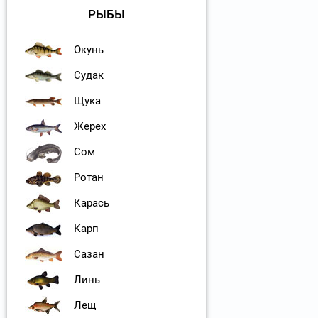
РЫБЫ
Окунь
Судак
Щука
Жерех
Сом
Ротан
Карась
Карп
Сазан
Линь
Лещ