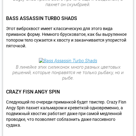
пахнет он скумбрией.
BASS ASSASSIN TURBO SHADS
Этот виброхвост имеет классическую для этого вида
приманок форму. Немного брусковатое, как бы выруленное
топором тело сужается к хвосту и заканчивается упористой
пяточкой.
В линейке этих силиконок много разных цветовых
решений, которые понравятся не только рыбаку, но и
рыбе.
CRAZY FISN ANGY SPIN
Следующей по очереди приманкой будет твистер. Crazy Fisn
Angy Spin пахнет кальмаром и креветкой одновременно, а
подвижный хвостик работает даже при самой медленной
проводке, что позволяет соблазнить даже пассивного
судака.