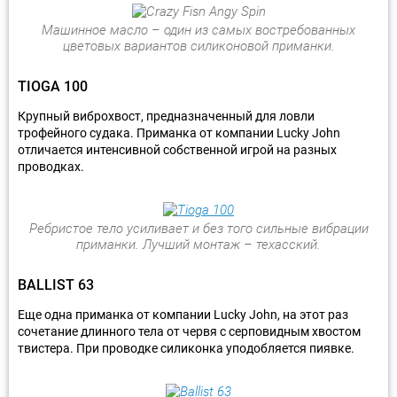
Машинное масло – один из самых востребованных
цветовых вариантов силиконовой приманки.
TIOGA 100
Крупный виброхвост, предназначенный для ловли
трофейного судака. Приманка от компании Lucky John
отличается интенсивной собственной игрой на разных
проводках.
Ребристое тело усиливает и без того сильные вибрации
приманки. Лучший монтаж – техасский.
BALLIST 63
Еще одна приманка от компании Lucky John, на этот раз
сочетание длинного тела от червя с серповидным хвостом
твистера. При проводке силиконка уподобляется пиявке.