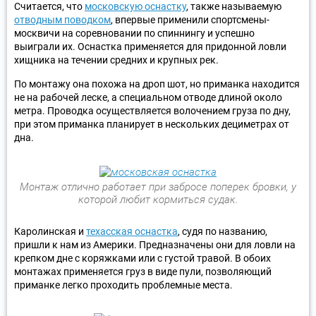
Считается, что
московскую оснастку
, также называемую
отводным поводком
, впервые применили спортсмены-
москвичи на соревновании по спиннингу и успешно
выиграли их. Оснастка применяется для придонной ловли
хищника на течении средних и крупных рек.
По монтажу она похожа на дроп шот, но приманка находится
не на рабочей леске, а специальном отводе длиной около
метра. Проводка осуществляется волочением груза по дну,
при этом приманка планирует в нескольких дециметрах от
дна.
Монтаж отлично работает при забросе поперек бровки, у
которой любит кормиться судак.
Каролинская и
техасская оснастка
, судя по названию,
пришли к нам из Америки. Предназначены они для ловли на
крепком дне с коряжками или с густой травой. В обоих
монтажах применяется груз в виде пули, позволяющий
приманке легко проходить проблемные места.