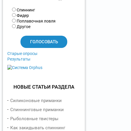
В
Спиннинг
а
Фидер
р
Поплавочная ловля
и
Другое
а
н
т
ы
Старые опросы
Результаты
НОВЫЕ СТАТЬИ РАЗДЕЛА
Силиконовые приманки
Спиннинговые приманки
Рыболовные твистеры
Как закидывать спиннинг