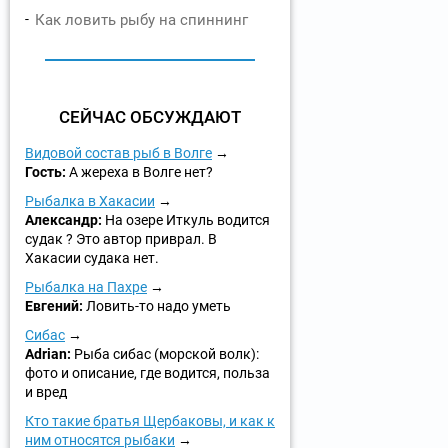
Как ловить рыбу на спиннинг
СЕЙЧАС ОБСУЖДАЮТ
Видовой состав рыб в Волге
Гость:
А жереха в Волге нет?
Рыбалка в Хакасии
Александр:
На озере Иткуль водится
судак ? Это автор приврал. В
Хакасии судака нет.
Рыбалка на Пахре
Евгений:
Ловить-то надо уметь
Сибас
Adrian:
Рыба сибас (морской волк):
фото и описание, где водится, польза
и вред
Кто такие братья Щербаковы, и как к
ним относятся рыбаки