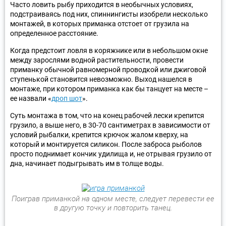
Часто ловить рыбу приходится в необычных условиях,
подстраиваясь под них, спиннингисты изобрели несколько
монтажей, в которых приманка отстоет от грузила на
определенное расстояние.
Когда предстоит ловля в коряжнике или в небольшом окне
между зарослями водной растительности, провести
приманку обычной равномерной проводкой или джиговой
ступенькой становится невозможно. Выход нашелся в
монтаже, при котором приманка как бы танцует на месте –
ее назвали «
дроп шот
».
Суть монтажа в том, что на конец рабочей лески крепится
грузило, а выше него, в 30-70 сантиметрах в зависимости от
условий рыбалки, крепится крючок жалом кверху, на
который и монтируется силикон. После заброса рыболов
просто поднимает кончик удилища и, не отрывая грузило от
дна, начинает подыгрывать им в толще воды.
Поиграв приманкой на одном месте, следует перевести ее
в другую точку и повторить танец.