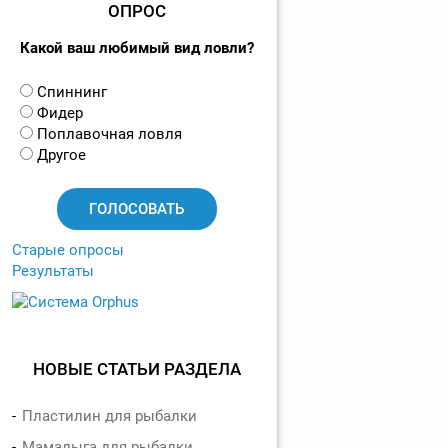
ОПРОС
Какой ваш любимый вид ловли?
В
Спиннинг
а
Фидер
р
Поплавочная ловля
и
Другое
а
н
т
ы
Старые опросы
Результаты
НОВЫЕ СТАТЬИ РАЗДЕЛА
Пластилин для рыбалки
Мамалыга для рыбалки