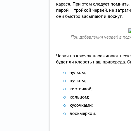
карася. При этом следует помнить
парой – тройкой червей, не затра
они быстро засыпают и дохнут.
При добавлении червей в под
Червя на крючок насаживают неско
будет ли клевать наш привереда. 
чулком;
пучком;
кисточкой;
кольцом;
кусочками;
восьмеркой.