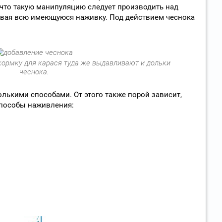
, что такую манипуляцию следует производить над
гивая всю имеющуюся наживку. Под действием чеснока
кормку для карася туда же выдавливают и дольки
чеснока.
лькими способами. От этого также порой зависит,
Способы наживления: