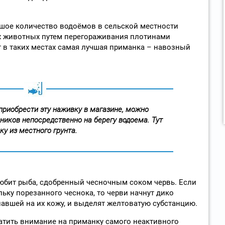
ьшое количество водоёмов в сельской местности
 животных путем перегораживания плотинами
т в таких местах самая лучшая приманка – навозный
 приобрести эту наживку в магазине, можно
ников непосредственно на берегу водоема. Тут
у из местного грунта.
юбит рыба, сдобренный чесночным соком червь. Если
ьку порезанного чеснока, то черви начнут дико
павшей на их кожу, и выделят желтоватую субстанцию.
атить внимание на приманку самого неактивного