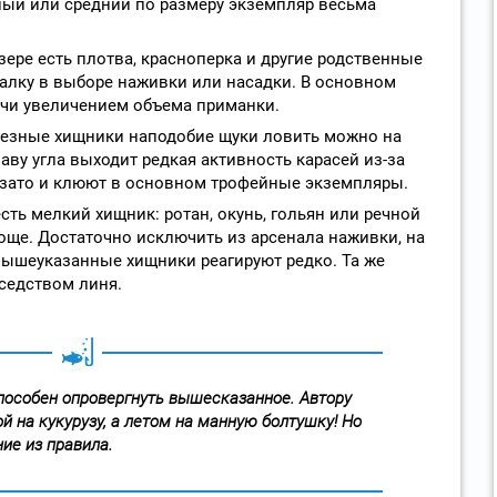
ный или средний по размеру экземпляр весьма
зере есть плотва, красноперка и другие родственные
алку в выборе наживки или насадки. В основном
очи увеличением объема приманки.
ьезные хищники наподобие щуки ловить можно на
аву угла выходит редкая активность карасей из-за
зато и клюют в основном трофейные экземпляры.
есть мелкий хищник: ротан, окунь, гольян или речной
роще. Достаточно исключить из арсенала наживки, на
ышеуказанные хищники реагируют редко. Та же
оседством линя.
способен опровергнуть вышесказанное. Автору
й на кукурузу, а летом на манную болтушку! Но
ние из правила.