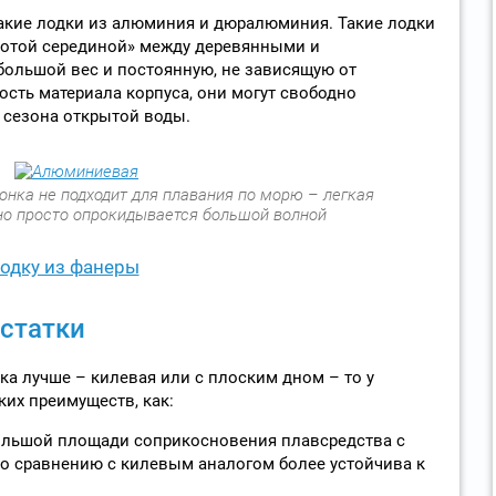
акие лодки из алюминия и дюралюминия. Такие лодки
лотой серединой» между деревянными и
ольшой вес и постоянную, не зависящую от
ость материала корпуса, они могут свободно
о сезона открытой воды.
нка не подходит для плавания по морю – легкая
но просто опрокидывается большой волной
лодку из фанеры
статки
ка лучше – килевая или с плоским дном – то у
их преимуществ, как:
большой площади соприкосновения плавсредства с
о сравнению с килевым аналогом более устойчива к