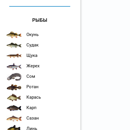
РЫБЫ
Окунь
Судак
Щука
Жерех
Сом
Ротан
Карась
Карп
Сазан
Линь