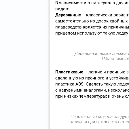
В зависимости от материала для 
видов:
Деревянные
– классически вариан
самостоятельно из досок хвойных 
плавсредств является их приличны
прицепом используют такую лодку
Деревянная лодка должна 
16%, не имею
Пластиковые
– легкие и прочные 
сделанную из прочного и устойчив
пластика ABS. Сделать такую лодк
с надувными аналогами, несколько
при низких температурах и очень 
Пластиковые модели следует 
холода и при заморозках их 