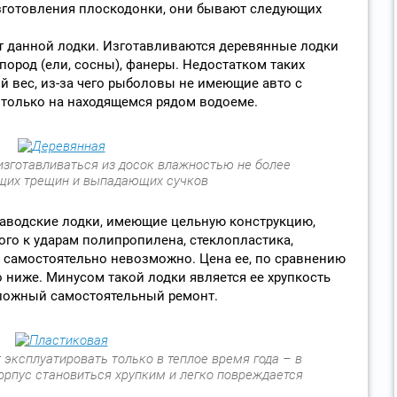
изготовления плоскодонки, они бывают следующих
т данной лодки. Изготавливаются деревянные лодки
пород (ели, сосны), фанеры. Недостатком таких
й вес, из-за чего рыболовы не имеющие авто с
 только на находящемся рядом водоеме.
изготавливаться из досок влажностью не более
щих трещин и выпадающих сучков
заводские лодки, имеющие цельную конструкцию,
ого к ударам полипропилена, стеклопластика,
у самостоятельно невозможно. Цена ее, по сравнению
 ниже. Минусом такой лодки является ее хрупкость
сложный самостоятельный ремонт.
эксплуатировать только в теплое время года – в
корпус становиться хрупким и легко повреждается