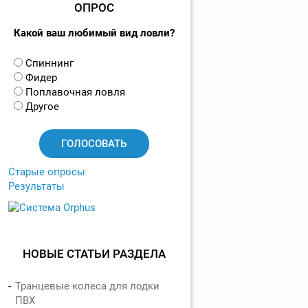
ОПРОС
Какой ваш любимый вид ловли?
В
Спиннинг
а
Фидер
р
Поплавочная ловля
и
Другое
а
н
т
ы
Старые опросы
Результаты
НОВЫЕ СТАТЬИ РАЗДЕЛА
Транцевые колеса для лодки
ПВХ