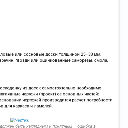
еловые или сосновые доски толщиной 25–30 мм,
еречин, гвозди или оцинкованные саморезы, смола,
лоскодонку из досок самостоятельно необходимо
аглядные чертежи (проект) ее основных частей:
 основании чертежей производится расчет потребности
ов для каркаса и ламелей.
 должен быть наглядным и понятным – ошибка в