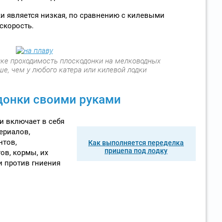
и является низкая, по сравнению с килевыми
скорость.
ке проходимость плоскодонки на мелководных
е, чем у любого катера или килевой лодки
донки своими руками
и включает в себя
ериалов,
нтов,
Как выполняется переделка
прицепа под лодку
ов, кормы, их
и против гниения