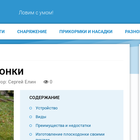
Ловим с умом!
ТИ
СНАРЯЖЕНИЕ
ПРИКОРМКИ И НАСАДКИ
РАЗНО
онки
ор: Сергей Елин
0
СОДЕРЖАНИЕ
Устройство
Виды
Преимущества и недостатки
Изготовление плоскодонки своими
руками