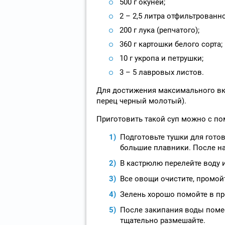
500 г окуней;
2 – 2,5 литра отфильтрованн
200 г лука (репчатого);
360 г картошки белого сорта;
10 г укропа и петрушки;
3 – 5 лавровых листов.
Для достижения максимального вку
перец черный молотый).
Приготовить такой суп можно с п
Подготовьте тушки для готов
большие плавники. После на
В кастрюлю перелейте воду и
Все овощи очистите, промойт
Зелень хорошо помойте в пр
После закипания воды помес
тщательно размешайте.