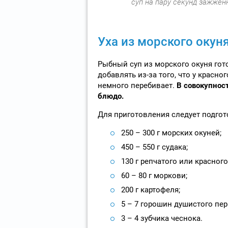
суп на пару секунд зажжен
Уха из морского окун
Рыбный суп из морского окуня гото
добавлять из-за того, что у красно
немного перебивает.
В совокупност
блюдо.
Для приготовления следует подгот
250 – 300 г морских окуней;
450 – 550 г судака;
130 г репчатого или красного
60 – 80 г моркови;
200 г картофеля;
5 – 7 горошин душистого пер
3 – 4 зубчика чеснока.