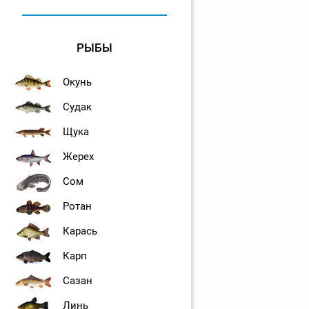
РЫБЫ
Окунь
Судак
Щука
Жерех
Сом
Ротан
Карась
Карп
Сазан
Линь