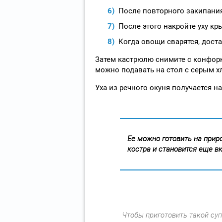
После повторного закипания
После этого накройте уху кр
Когда овощи сварятся, доста
Затем кастрюлю снимите с конфорк
можно подавать на стол с серым х
Уха из речного окуня получается н
Ее можно готовить на приро
костра и становится еще вк
Чтобы приготовить такой суп