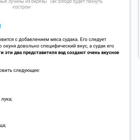
ные лучины из березы. Так блюдо будет пахнуть
костром
я
вится с добавлением мяса судака. Его следует
го окуня довольно специфический вкус, а судак его
и эти два представителя вод создают очень вкусное
овить следующее:
 лука;
ца;