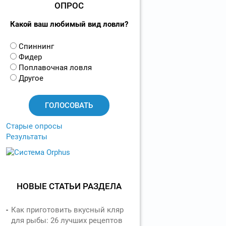
ОПРОС
Какой ваш любимый вид ловли?
В
Спиннинг
а
Фидер
р
Поплавочная ловля
и
Другое
а
н
т
ы
Старые опросы
Результаты
НОВЫЕ СТАТЬИ РАЗДЕЛА
Как приготовить вкусный кляр
для рыбы: 26 лучших рецептов