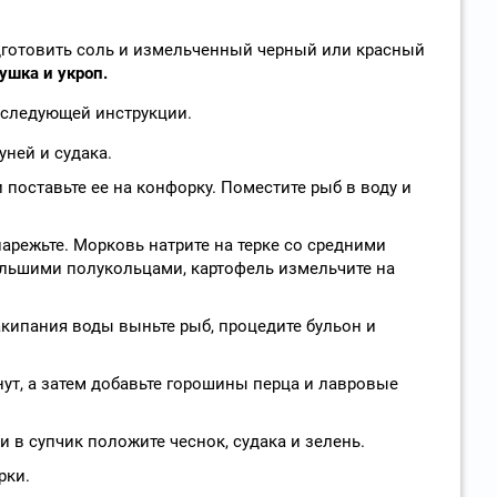
дготовить соль и измельченный черный или красный
ушка и укроп.
о следующей инструкции.
уней и судака.
 поставьте ее на конфорку. Поместите рыб в воду и
арежьте. Морковь натрите на терке со средними
ольшими полукольцами, картофель измельчите на
акипания воды выньте рыб, процедите бульон и
нут, а затем добавьте горошины перца и лавровые
и в супчик положите чеснок, судака и зелень.
рки.