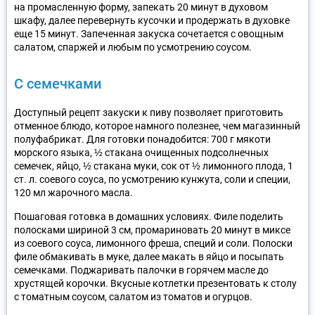
на промасленную форму, запекать 20 минут в духовом
шкафу, далее перевернуть кусочки и продержать в духовке
еще 15 минут. Запеченная закуска сочетается с овощным
салатом, спаржей и любым по усмотрению соусом.
С семечками
Доступный рецепт закуски к пиву позволяет приготовить
отменное блюдо, которое намного полезнее, чем магазинный
полуфабрикат. Для готовки понадобится: 700 г мякоти
морского языка, ½ стакана очищенных подсолнечных
семечек, яйцо, ½ стакана муки, сок от ½ лимонного плода, 1
ст. л. соевого соуса, по усмотрению кунжута, соли и специи,
120 мл жарочного масла.
Пошаговая готовка в домашних условиях. Филе поделить
полосками шириной 3 см, промариновать 20 минут в миксе
из соевого соуса, лимонного фреша, специй и соли. Полоски
филе обмакивать в муке, далее макать в яйцо и посыпать
семечками. Поджаривать палочки в горячем масле до
хрустящей корочки. Вкусные котлетки презентовать к столу
с томатным соусом, салатом из томатов и огурцов.