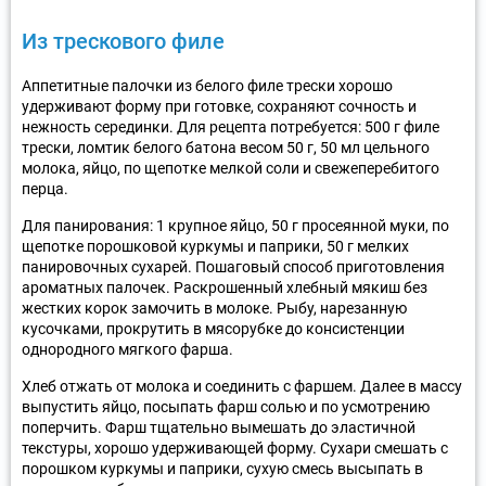
Из трескового филе
Аппетитные палочки из белого филе трески хорошо
удерживают форму при готовке, сохраняют сочность и
нежность серединки. Для рецепта потребуется: 500 г филе
трески, ломтик белого батона весом 50 г, 50 мл цельного
молока, яйцо, по щепотке мелкой соли и свежеперебитого
перца.
Для панирования: 1 крупное яйцо, 50 г просеянной муки, по
щепотке порошковой куркумы и паприки, 50 г мелких
панировочных сухарей. Пошаговый способ приготовления
ароматных палочек. Раскрошенный хлебный мякиш без
жестких корок замочить в молоке. Рыбу, нарезанную
кусочками, прокрутить в мясорубке до консистенции
однородного мягкого фарша.
Хлеб отжать от молока и соединить с фаршем. Далее в массу
выпустить яйцо, посыпать фарш солью и по усмотрению
поперчить. Фарш тщательно вымешать до эластичной
текстуры, хорошо удерживающей форму. Сухари смешать с
порошком куркумы и паприки, сухую смесь высыпать в