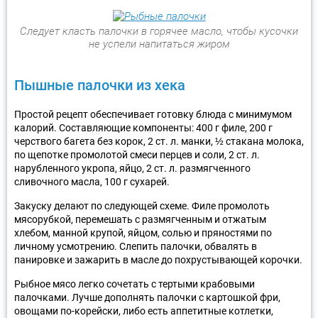
Следует класть палочки в горячее масло, чтобы кусочки
не успели напитаться жиром
Пышные палочки из хека
Простой рецепт обеспечивает готовку блюда с минимумом
калорий. Составляющие компоненты: 400 г филе, 200 г
черствого багета без корок, 2 ст. л. манки, ½ стакана молока,
по щепотке промолотой смеси перцев и соли, 2 ст. л.
нарубленного укропа, яйцо, 2 ст. л. размягченного
сливочного масла, 100 г сухарей.
Закуску делают по следующей схеме. Филе промолоть
мясорубкой, перемешать с размягченным и отжатым
хлебом, манной крупой, яйцом, солью и пряностями по
личному усмотрению. Слепить палочки, обвалять в
панировке и зажарить в масле до похрустывающей корочки.
Рыбное мясо легко сочетать с тертыми крабовыми
палочками. Лучше дополнять палочки с картошкой фри,
овощами по-корейски, либо есть аппетитные котлетки,