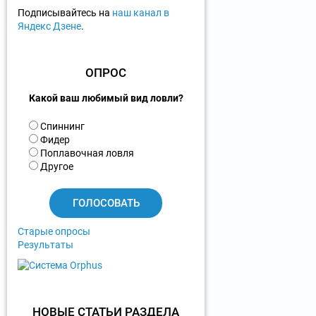
Подписывайтесь на
наш канал в
Яндекс Дзене
.
ОПРОС
Какой ваш любимый вид ловли?
В
Спиннинг
а
Фидер
р
Поплавочная ловля
и
Другое
а
н
т
ы
Старые опросы
Результаты
НОВЫЕ СТАТЬИ РАЗДЕЛА