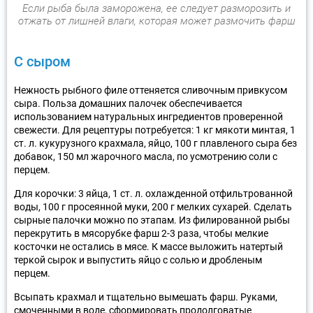
Если рыба была заморожена, ее следует разморозить и
отжать от лишней влаги, которая может размочить фарш
С сыром
Нежность рыбного филе оттеняется сливочным привкусом
сыра. Польза домашних палочек обеспечивается
использованием натуральных ингредиентов проверенной
свежести. Для рецептуры потребуется: 1 кг мякоти минтая, 1
ст. л. кукурузного крахмала, яйцо, 100 г плавленого сыра без
добавок, 150 мл жарочного масла, по усмотрению соли с
перцем.
Для корочки: 3 яйца, 1 ст. л. охлажденной отфильтрованной
воды, 100 г просеянной муки, 200 г мелких сухарей. Сделать
сырные палочки можно по этапам. Из филированной рыбы
перекрутить в мясорубке фарш 2-3 раза, чтобы мелкие
косточки не остались в мясе. К массе выложить натертый
теркой сырок и выпустить яйцо с солью и дробленым
перцем.
Всыпать крахмал и тщательно вымешать фарш. Руками,
смоченными в воде, сформировать продолговатые