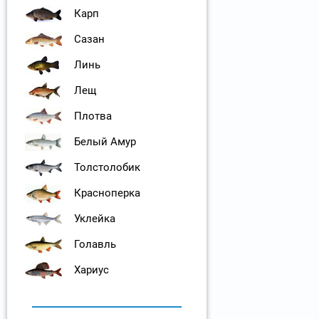
Карп
Сазан
Линь
Лещ
Плотва
Белый Амур
Толстолобик
Красноперка
Уклейка
Голавль
Хариус