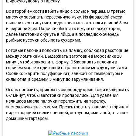
широкую удобную тарелку.
Во второй емкости взбить яйцо с солью и перцем. В третью
мисочку засыпать пересеянную муку. Из фаршевой смеси
вылепить вытянутые продолговатые заготовки длиной 8 см
и шириной 3 см. Палочки обкатать в муке со всех сторон,
далее заготовки окунуть в яйцо, а в последнюю очередь
рыбные кусочки обсыпать сухарями.
Готовые палочки положить на пленку, соблюдая расстояние
между ломтиками. Выдержать заготовки в морозилке 20
минут, чтобы закрепить форму. Обжаривать палочки в
горячем масле в один слой на расстоянии между кусочками.
Сколько жарить полуфабрикат, зависит от температуры и
силы огня, в среднем 5 минут до зарумянивания.
Огонь понизить, прикрыть сковороду крышкой и выдержать
6-7 минут, чтобы заготовки пропарились. Для удаления
излишков масла палочки переложить на тарелку,
застеленную салфетками. Презентовать угощение в горячем
виде с порцией свежих овощей, кетчупом, сметаной, а также
домашним тартаром.