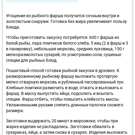
Угощение из рыбного фарша получится сочным внутри и
золотистым снаружи. Готовка без жира увеличивает пользу
блюда.
Чтобы приготовить закуску потребуется: 600 г фарша из
белой рыбы, пара ломтиков белого хлеба, 5 яиц (2 в фарш и 3
в панировку), небольшая морковь, средняя луковица, 150 г
мелкоразмолотых сухарей, по усмотрению соли, сушеные
специи для рыбных блюд.
Пошаговый способ готовки рыбной закуски в духовке. К
размороженному рыбному фаршу выложить протертую
мелко отварную морковь и рубленный пассерованный лук.
Хлебные ломтики размочить в воде, отжать и выложить к
фаршу. В массу выпустить яйца, подсолить и всыпать
специи. Фарш отбить, чтобы повысить клейкость массы.
Увлажненными руками слепить длинные палочки схожего
размера.
Заготовки выдержать 20 минут в морозилке, чтобы при
жарке изделия не распадались. Заготовки обвалять в
сухариках, яйце, а затем снова в сухарях. Изделия выложить