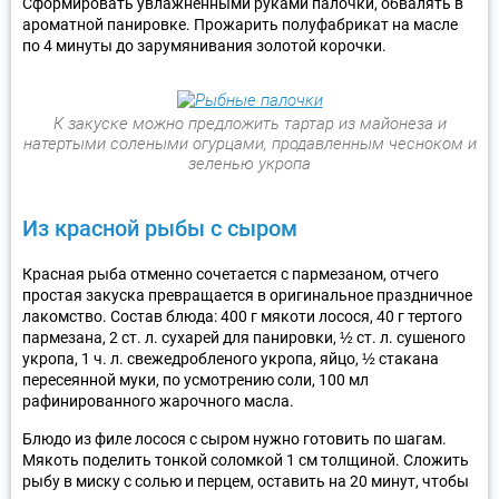
Сформировать увлажненными руками палочки, обвалять в
ароматной панировке. Прожарить полуфабрикат на масле
по 4 минуты до зарумянивания золотой корочки.
К закуске можно предложить тартар из майонеза и
натертыми солеными огурцами, продавленным чесноком и
зеленью укропа
Из красной рыбы с сыром
Красная рыба отменно сочетается с пармезаном, отчего
простая закуска превращается в оригинальное праздничное
лакомство. Состав блюда: 400 г мякоти лосося, 40 г тертого
пармезана, 2 ст. л. сухарей для панировки, ½ ст. л. сушеного
укропа, 1 ч. л. свежедробленого укропа, яйцо, ½ стакана
пересеянной муки, по усмотрению соли, 100 мл
рафинированного жарочного масла.
Блюдо из филе лосося с сыром нужно готовить по шагам.
Мякоть поделить тонкой соломкой 1 см толщиной. Сложить
рыбу в миску с солью и перцем, оставить на 20 минут, чтобы