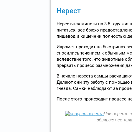
Нерест
Нерестятся миноги на 3-5 году жиз
питаться, все брюхо предоставлено
пищевод и кишечник полностью де
Икромет проходит на быстринах ре
сносились течением к обычным ме
вследствие того, что животные о
прервать процесс размножения да
В начале нереста самцы расчищают 
Делают они эту работу с помощью в
гнезда. Самки наблюдают за проце
После этого происходит процесс н
При нересте 
обвивают ее тела