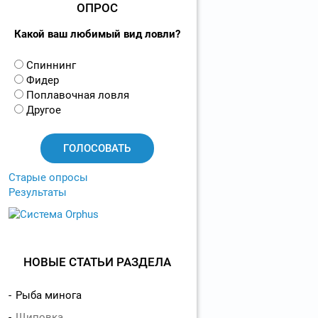
ОПРОС
Какой ваш любимый вид ловли?
В
Спиннинг
а
Фидер
р
Поплавочная ловля
и
Другое
а
н
т
ы
Старые опросы
Результаты
НОВЫЕ СТАТЬИ РАЗДЕЛА
Рыба минога
Щиповка