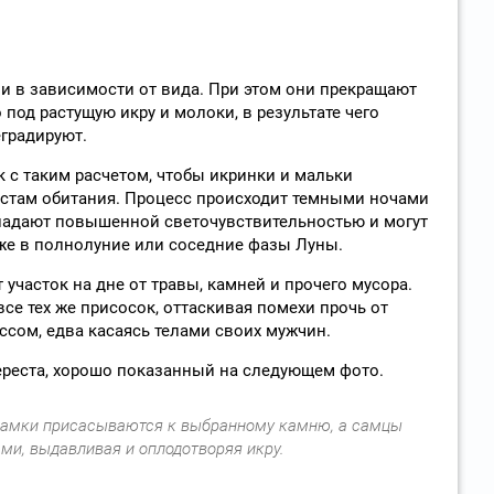
ни в зависимости от вида. При этом они прекращают
 под растущую икру и молоки, в результате чего
градируют.
к с таким расчетом, чтобы икринки и мальки
стам обитания. Процесс происходит темными ночами
бладают повышенной светочувствительностью и могут
же в полнолуние или соседние фазы Луны.
участок на дне от травы, камней и прочего мусора.
се тех же присосок, оттаскивая помехи прочь от
ссом, едва касаясь телами своих мужчин.
ереста, хорошо показанный на следующем фото.
самки присасываются к выбранному камню, а самцы
ми, выдавливая и оплодотворяя икру.