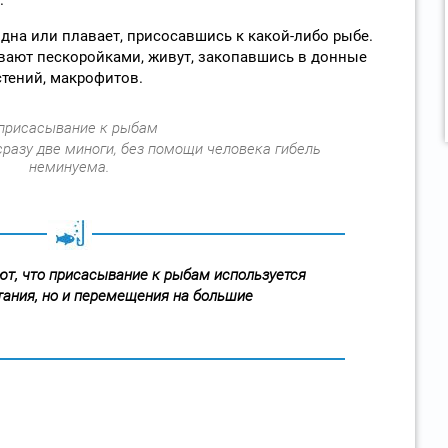
дна или плавает, присосавшись к какой-либо рыбе.
вают пескоройками, живут, закопавшись в донные
тений, макрофитов.
сразу две миноги, без помощи человека гибель
неминуема.
ют, что присасывание к рыбам используется
тания, но и перемещения на большие