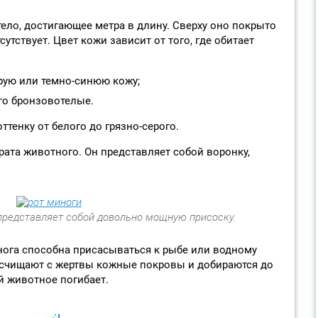
ело, достигающее метра в длину. Сверху оно покрыто
сутствует. Цвет кожи зависит от того, где обитает
рую или темно-синюю кожу;
го бронзовотелые.
ттенку от белого до грязно-серого.
рата животного. Он представляет собой воронку,
представляет собой довольно мощную присоску.
нога способна присасываться к рыбе или водному
 счищают с жертвы кожные покровы и добираются до
й животное погибает.