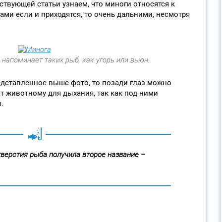
ствующей статьи узнаем, что миноги относятся к
ами если и приходятся, то очень дальними, несмотря
напоминает таких рыб, как угорь или вьюн.
едставленное выше фото, то позади глаз можно
т животному для дыхания, так как под ними
.
тверстия рыба получила второе название –