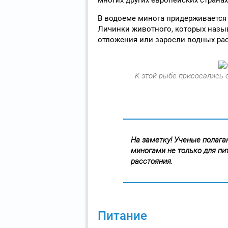
В водоеме минога придерживается 
Личинки животного, которых назы
отложения или заросли водных рас
К этой рыбе присосались 
На заметку! Ученые полага
миногами не только для пи
расстояния.
Питание