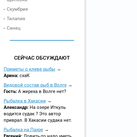
Скумбрия
Тилапия
Синец
СЕЙЧАС ОБСУЖДАЮТ
Приметы о клеве рыбы
Арина:
схаК
Видовой состав рыб в Волге
Гость:
А жереха в Волге нет?
Рыбалка в Хакасии
Александр:
На озере Иткуль
водится судак ? Это автор
приврал. В Хакасии судака нет.
Рыбалка на Пахре
Евгений:
Ловить-то надо уметь