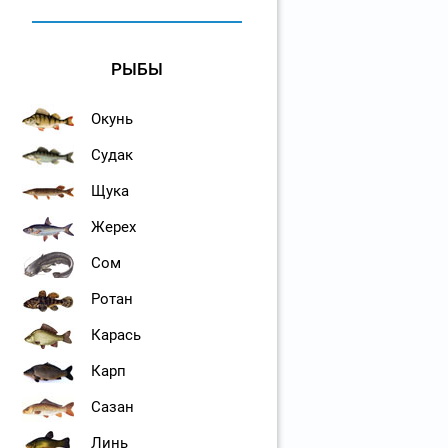
РЫБЫ
Окунь
Судак
Щука
Жерех
Сом
Ротан
Карась
Карп
Сазан
Линь