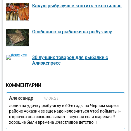
Какую рыбу лучше коптить в коптильне
Особенности рыбалки на рыбу-лису
30 лучших товаров для рыбалки с
Алиэкспресс
КОММЕНТАРИИ
Александр
18.09.21
ловил на удочку рыбу-иглу в 60-е годы на Черном море а
районе Абхазии ее еще надо изловчиться чтоб поймать !--
с крючка она соскальзывает ! вкусная если жареная !!
хорошие были времена ,счастливое детство !!