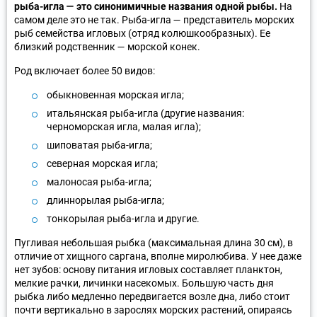
рыба-игла — это синонимичные названия одной рыбы.
На
самом деле это не так. Рыба-игла — представитель морских
рыб семейства игловых (отряд колюшкообразных). Ее
близкий родственник — морской конек.
Род включает более 50 видов:
обыкновенная морская игла;
итальянская рыба-игла (другие названия:
черноморская игла, малая игла);
шиповатая рыба-игла;
северная морская игла;
малоносая рыба-игла;
длиннорылая рыба-игла;
тонкорылая рыба-игла и другие.
Пугливая небольшая рыбка (максимальная длина 30 см), в
отличие от хищного саргана, вполне миролюбива. У нее даже
нет зубов: основу питания игловых составляет планктон,
мелкие рачки, личинки насекомых. Большую часть дня
рыбка либо медленно передвигается возле дна, либо стоит
почти вертикально в зарослях морских растений, опираясь