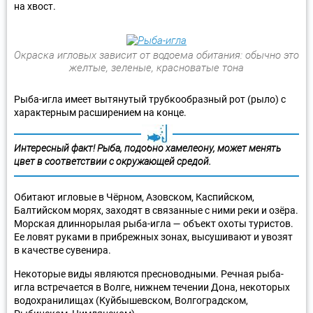
на хвост.
Окраска игловых зависит от водоема обитания: обычно это
желтые, зеленые, красноватые тона
Рыба-игла имеет вытянутый трубкообразный рот (рыло) с
характерным расширением на конце.
Интересный факт! Рыба, подобно хамелеону, может менять
цвет в соответствии с окружающей средой.
Обитают игловые в Чёрном, Азовском, Каспийском,
Балтийском морях, заходят в связанные с ними реки и озёра.
Морская длиннорылая рыба-игла — объект охоты туристов.
Ее ловят руками в прибрежных зонах, высушивают и увозят
в качестве сувенира.
Некоторые виды являются пресноводными. Речная рыба-
игла встречается в Волге, нижнем течении Дона, некоторых
водохранилищах (Куйбышевском, Волгоградском,