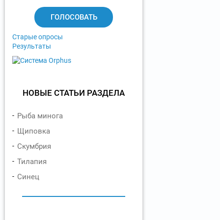
а
н
т
ы
Старые опросы
Результаты
НОВЫЕ СТАТЬИ РАЗДЕЛА
Рыба минога
Щиповка
Скумбрия
Тилапия
Синец