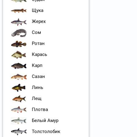
Щука
Жерех
Сом
Ротан
Карась
Карп
Сазан
Линь
Лещ
Плотва
Белый Амур
Толстолобик