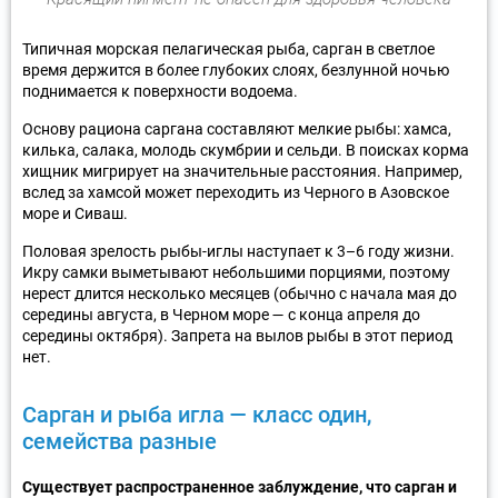
Типичная морская пелагическая рыба, сарган в светлое
время держится в более глубоких слоях, безлунной ночью
поднимается к поверхности водоема.
Основу рациона саргана составляют мелкие рыбы: хамса,
килька, салака, молодь скумбрии и сельди. В поисках корма
хищник мигрирует на значительные расстояния. Например,
вслед за хамсой может переходить из Черного в Азовское
море и Сиваш.
Половая зрелость рыбы-иглы наступает к 3–6 году жизни.
Икру самки выметывают небольшими порциями, поэтому
нерест длится несколько месяцев (обычно с начала мая до
середины августа, в Черном море — с конца апреля до
середины октября). Запрета на вылов рыбы в этот период
нет.
Сарган и рыба игла — класс один,
семейства разные
Существует распространенное заблуждение, что сарган и