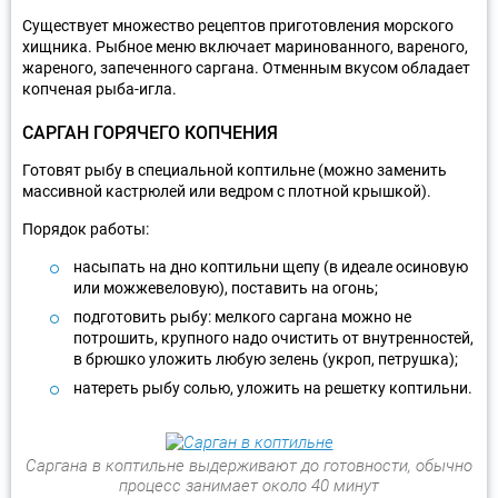
Существует множество рецептов приготовления морского
хищника. Рыбное меню включает маринованного, вареного,
жареного, запеченного саргана. Отменным вкусом обладает
копченая рыба-игла.
САРГАН ГОРЯЧЕГО КОПЧЕНИЯ
Готовят рыбу в специальной коптильне (можно заменить
массивной кастрюлей или ведром с плотной крышкой).
Порядок работы:
насыпать на дно коптильни щепу (в идеале осиновую
или можжевеловую), поставить на огонь;
подготовить рыбу: мелкого саргана можно не
потрошить, крупного надо очистить от внутренностей,
в брюшко уложить любую зелень (укроп, петрушка);
натереть рыбу солью, уложить на решетку коптильни.
Саргана в коптильне выдерживают до готовности, обычно
процесс занимает около 40 минут