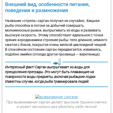
Внешний вид, особенности питания,
поведения и размножения
Название «стрела» сарган получил не случайно. Хищная
рыба способна в погоне за добычей совершать
молниеносные рывки, выпрыгивать из воды и развивать
высокую скорость. Этому способствует идеальное с точки
зрения аэродинамики строение рыбы: тело длинное, немного
сжатое с боков, покрытое очень мелкой циклоидной чешуей.
В спокойном состоянии сарган передвигается, извиваясь,
подобно змейке (отсюда другое прозвище — веретеница).
Интересный факт! Сарган выпрыгивает из воды для
преодоления преграды. Это могут быть плавающие на
поверхности воды предметы, включая рыбацкие лодки.
Известны случаи, когда рыба травмировала людей.
При вываживании сарган делает высокие прыжки-свечки
и может несколько раз обмотать себя леской