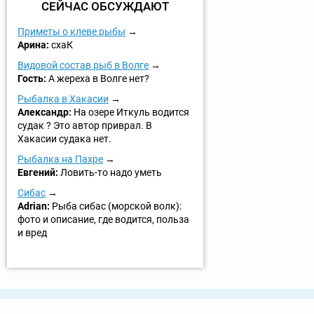
СЕЙЧАС ОБСУЖДАЮТ
Приметы о клеве рыбы
Арина:
схаК
Видовой состав рыб в Волге
Гость:
А жереха в Волге нет?
Рыбалка в Хакасии
Александр:
На озере Иткуль водится
судак ? Это автор приврал. В
Хакасии судака нет.
Рыбалка на Пахре
Евгений:
Ловить-то надо уметь
Сибас
Adrian:
Рыба сибас (морской волк):
фото и описание, где водится, польза
и вред