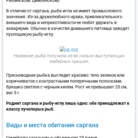
Рыбинском, Цимлянском).
В отличие от саргана, рыба-игла не имеет промыслового
значения. Из-за дружелюбного нрава, привлекательного
внешнего вида и неприхотливости ее любят держать в
аквариуме. Обычно в качестве домашнего питомца заводят
пухлощекую рыбу-иглу.
Название рыба получила из-за сильно выступающих
жаберных крышек
Пресноводная рыбка выглядит красиво: тело зеленое или
коричневатое с контрастными поперечными полосками,
брюшко светлое с черным килем. Рост не превышает 20 см,
вес 5 г.
Роднит саргана и рыбу-иглу лишь одно: обе принадлежат к
классу лучеперых рыб.
Виды и места обитания саргана
Семейство саргановых объединяет 25 видов.