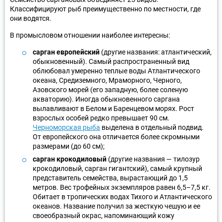
Классифицируют рыб преимущественно по местности, где
они водятся.
В промысловом отношении наиболее интересны:
сарган европейский
(другие названия: атлантический,
обыкновенный). Самый распространенный вид
облюбовал умеренно теплые воды Атлантического
океана, Средиземного, Мраморного, Черного,
Азовского морей (его западную, более соленую
акваторию). Иногда обыкновенного саргана
вылавливают в Белом и Баренцевом морях. Рост
взрослых особей редко превышает 90 см.
Черноморская рыба
выделена в отдельный подвид.
От европейского она отличается более скромными
размерами (до 60 см);
сарган крокодиловый
(другие названия — тилозур
крокодиловый, сарган гигантский), самый крупный
представитель семейства, вырастающий до 1,5
метров. Вес трофейных экземпляров равен 6,5–7,5 кг.
Обитает в тропических водах Тихого и Атлантического
океанов. Название получил за жесткую чешую и ее
своеобразный окрас, напоминающий кожу