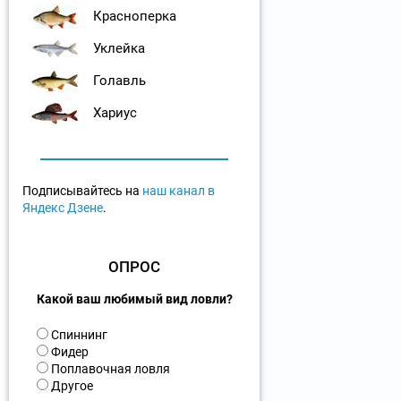
Красноперка
Уклейка
Голавль
Хариус
Подписывайтесь на
наш канал в
Яндекс Дзене
.
ОПРОС
Какой ваш любимый вид ловли?
В
Спиннинг
а
Фидер
р
Поплавочная ловля
и
Другое