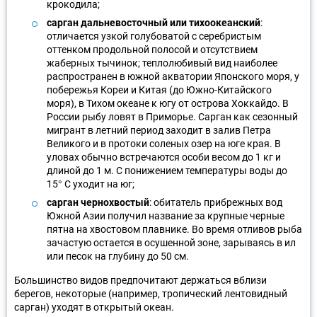
крокодила;
сарган дальневосточный или тихоокеанский
:
отличается узкой голубоватой с серебристым
оттенком продольной полосой и отсутствием
жаберных тычинок; теплолюбивый вид наиболее
распространен в южной акватории Японского моря, у
побережья Кореи и Китая (до Южно-Китайского
моря), в Тихом океане к югу от острова Хоккайдо. В
России рыбу ловят в Приморье. Сарган как сезонный
мигрант в летний период заходит в залив Петра
Великого и в протоки соленых озер на юге края. В
уловах обычно встречаются особи весом до 1 кг и
длиной до 1 м. С понижением температуры воды до
15° С уходит на юг;
сарган чернохвостый
: обитатель прибрежных вод
Южной Азии получил название за крупные черные
пятна на хвостовом плавнике. Во время отливов рыба
зачастую остается в осушенной зоне, зарываясь в ил
или песок на глубину до 50 см.
Большинство видов предпочитают держаться вблизи
берегов, некоторые (например, тропический лентовидный
сарган) уходят в открытый океан.