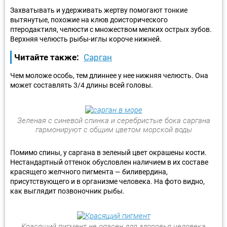
Захватывать и удерживать жертву помогают тонкие
вытянутые, похожие на клюв доисторического
птеродактиля, челюсти с множеством мелких острых зубов.
Верхняя челюсть рыбы-иглы короче нижней.
Читайте также:
Сарган
Чем моложе особь, тем длиннее у нее нижняя челюсть. Она
может составлять 3/4 длины всей головы.
Зеленая с синевой спинка и серебристые бока саргана
гармонируют с общим цветом морской воды
Помимо спины, у саргана в зеленый цвет окрашены кости.
Нестандартный оттенок обусловлен наличием в их составе
красящего желчного пигмента — биливердина,
присутствующего и в организме человека. На фото видно,
как выглядит позвоночник рыбы.
Красящий пигмент не опасен для здоровья человека