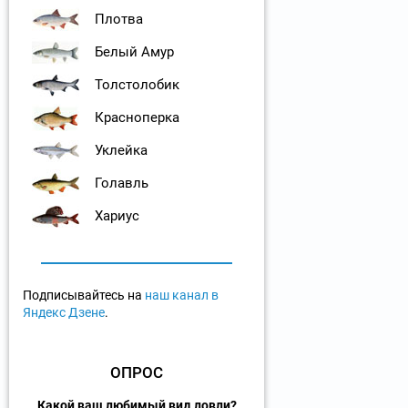
Плотва
Белый Амур
Толстолобик
Красноперка
Уклейка
Голавль
Хариус
Подписывайтесь на
наш канал в
Яндекс Дзене
.
ОПРОС
Какой ваш любимый вид ловли?