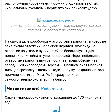
расположены короткие лучи-рожки. Люди называют их
«кошельками русалки» и верят, что они приносят удачу.
Толстая оболочка капсулы мягкая на ощупь, так как
полностью состоит из коллагена
На самом деле коробочки — это роговые капсулы, в которые
заключены отложенные самкой икринки. Лучевидные
отростки по углам и пучки нитей по бокам служат для
подвешивания яйца в гуще водорослей. Через небольшое
отверстие в капсуле внутрь поступает вода, обеспечивая
зародышей кислородом. Через 4–6 месяцев юная морская
лисица через узкую щель выходит наружу. Ее длина к этому
времени достигает 9 см. Рыба сразу начинает
самостоятельно охотиться на бентос.
Читайте также:
Рыба-игла
Самка черноморской лисы откладывает до 170 икринок в
год.