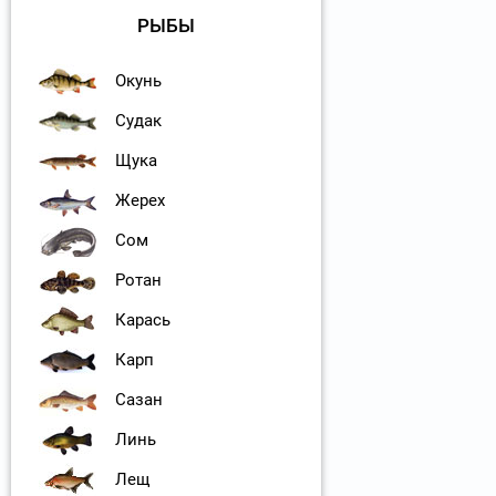
РЫБЫ
Окунь
Судак
Щука
Жерех
Сом
Ротан
Карась
Карп
Сазан
Линь
Лещ