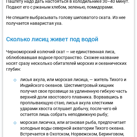
Паштету надо дать настояться в холодильнике 30–40 минут.
Подают его с ржаным хлебом, зеленью, помидорами.
Не спешите выбрасывать голову шиповатого ската. Из нее
получается наваристая уха.
Сколько лисиц живет под водой
Черноморский колючий скат — не единственная лиса,
облюбовавшая водное пространство. Схожее название
носят сразу несколько обитателей морских и океанических
глубин:
лисья акула, или морская лисица, — житель Тихого и
Индийского океанов. Шестиметровый хищник
получил свое прозвище за удлиненную гибкую часть
верхней доли хвостового плавника. Ворвавшись в
проплывающую стаю, лисья акула хлесткими
ударами хвоста оглушает добычу, после чего ей
остается лишь собрать неподвижную рыбу;
морская лисичка, или агоновая рыба, предпочитает
холодные воды северной акватории Тихого океана.
Встречается в Охотском, Норвежском, Беринговом,