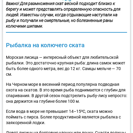
Важно! Для размножения скат весной подходит близко к
берегу и может представлять определенную опасность для
людей. Известны случаи, когда отдыхающие наступали на
рыбу и получали не смертельные, но болезненные раны
колючими шипами.
Рыбалка на колючего ската
Морская лисица — интересный объект для любительской
рыбалки. Это достаточно крупная рыба: длина самок может
быть более одного метра, вес до 12 кг. Самцы мельче — 70
см.
На Черном море в весенний период популярна подводная
охота на скатов. В это время рыба поднимается с глубин для
спаривания. В другой сезон подстрелить рыбу-лису непросто:
она держится на глубине более 100 м.
Если вода в море не превышает 14–15ºC, ската можно
поймать с пирса. Более продуктивной является рыбалка с
заякоренной лодки.
Ловят лисицу на бортовую удочку или донку. Снасти должны