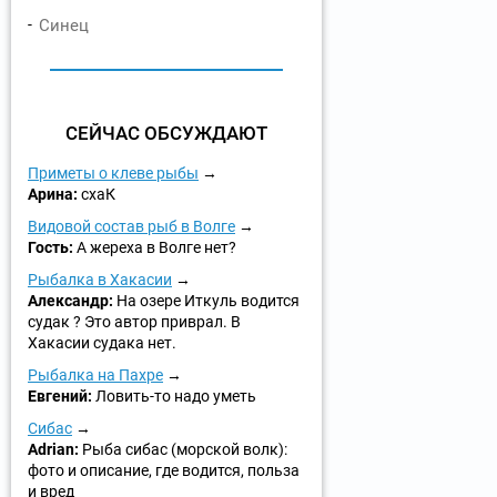
Синец
СЕЙЧАС ОБСУЖДАЮТ
Приметы о клеве рыбы
Арина:
схаК
Видовой состав рыб в Волге
Гость:
А жереха в Волге нет?
Рыбалка в Хакасии
Александр:
На озере Иткуль водится
судак ? Это автор приврал. В
Хакасии судака нет.
Рыбалка на Пахре
Евгений:
Ловить-то надо уметь
Сибас
Adrian:
Рыба сибас (морской волк):
фото и описание, где водится, польза
и вред