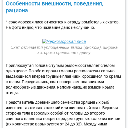
Особенности внешности, поведения,
рациона
Черноморская лиса относится к отряду ромботелых скатов.
На фото видно, что название дано не случайно.
Скат отличается уплощенным телом (диском), ширина
которого превышает длину
Приплюснутая голова с тупым рылом составляет с телом
одно целое. По обе стороны головы расположены сильно
выдающиеся вперед грудные плавники, сросшиеся по краям
с телом. Передвигаясь, скат совершает плавниками
волнообразные движения, напоминающие взмахи крыла
птицы.
Представитель древнейшего семейства хрящевых рыб
известен также как колючий или шиповатый скат. Верхняя
сторона тела взрослых особей от головы до второго
спинного плавника покрыта рядом крупных колючих шипов
(их количество варьируется от 24 до 32). Между ними