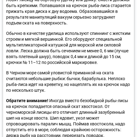
быть крепкими. Попавшаяся на крючок рыба-лиса старается
прижать края диска к дну водоема. Образовавшийся в
результате манипуляций вакуум серьезно затрудняет
подъем ската на поверхность.
Обычно в качестве удилища используют спиннинг с жестким
строем и мягкой вершинкой. Его оборудуют специальной
мультипликаторной катушкой для морской или силовой
ловли. Леска должна быть сечением не менее 0, 6 мм (лучше
взять плетеный шнур), поводок 0,4 мм и длиной до 15 см,
крючки № 11–12 по российской маркировке.
В Черном море самой уловистой приманкой на ската
считаются небольшие рыбки: бычки, барабулька. Неплохо
рыба-лиса идет на креветку, но нацеплять их на крючок надо
по несколько штук.
Обратите внимание!
Иногда вместо безобидной рыбы-лисы
на крючок попадается опасный скат хвостокол. От
черноморской лисицы его отличает длинный зазубренный
шип на конце хвоста. Шип ядовит, укол может
спровоцировать паралич мышц. Поймав хвостокола, надо
отпустить его в море, соблюдая крайнюю осторожность:
держа рыбу на расстоянии, перерезать поводок.