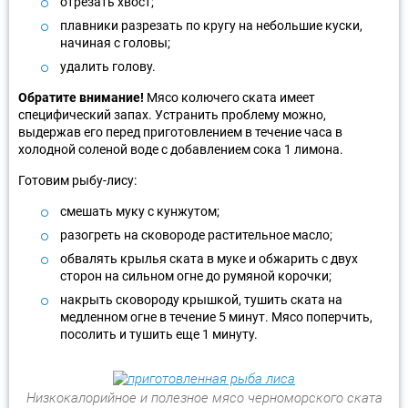
отрезать хвост;
плавники разрезать по кругу на небольшие куски,
начиная с головы;
удалить голову.
Обратите внимание!
Мясо колючего ската имеет
специфический запах. Устранить проблему можно,
выдержав его перед приготовлением в течение часа в
холодной соленой воде с добавлением сока 1 лимона.
Готовим рыбу-лису:
смешать муку с кунжутом;
разогреть на сковороде растительное масло;
обвалять крылья ската в муке и обжарить с двух
сторон на сильном огне до румяной корочки;
накрыть сковороду крышкой, тушить ската на
медленном огне в течение 5 минут. Мясо поперчить,
посолить и тушить еще 1 минуту.
Низкокалорийное и полезное мясо черноморского ската