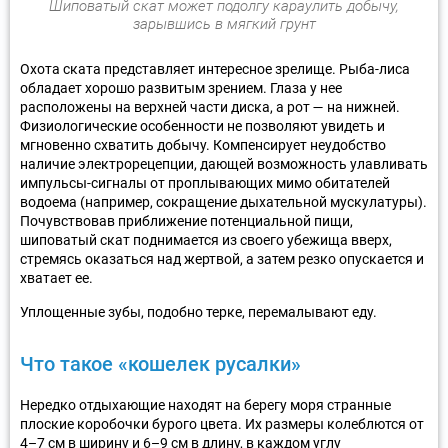
Шиповатый скат может подолгу караулить добычу,
зарывшись в мягкий грунт
Охота ската представляет интересное зрелище. Рыба-лиса
обладает хорошо развитым зрением. Глаза у нее
расположены на верхней части диска, а рот — на нижней.
Физиологические особенности не позволяют увидеть и
мгновенно схватить добычу. Компенсирует неудобство
наличие электрорецепции, дающей возможность улавливать
импульсы-сигналы от проплывающих мимо обитателей
водоема (например, сокращение дыхательной мускулатуры).
Почувствовав приближение потенциальной пищи,
шиповатый скат поднимается из своего убежища вверх,
стремясь оказаться над жертвой, а затем резко опускается и
хватает ее.
Уплощенные зубы, подобно терке, перемалывают еду.
Что такое «кошелек русалки»
Нередко отдыхающие находят на берегу моря странные
плоские коробочки бурого цвета. Их размеры колеблются от
4–7 см в ширину и 6–9 см в длину, в каждом углу