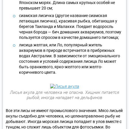
Японском морях. Длина самых крупных особей не
превышает 20 см;
сиамская лисичка (другое название сиамская
летающая лисичка), красивая рыбка, обитающая у
берегов Таиланда и Малакки. Поедает водоросль
черная борода — бич домашних аквариумов, поэтому
пользуется спросом в качестве домашнего питомца;
лисица желтая, или Ло, популярный житель
аквариумов в природе встречается в прибрежных
водах Австралии. В зависимости от эмоционального
состояния и условий содержания лисица Ло может
быть оранжевого, ярко-желтого или желто-
коричневого цвета.
Лисья акула для человека не опасна. Хищник питается
рыбой, иногда нападает на дельфинов
Все эти лисы не имеют промыслового значения. Мясо лисьей
акулы съедобно для человека, но целенаправленно рыбу не
добывают. Иногда морская лисица попадает в улов вместе с
тунцом, но служит лишь объектом для фотосъемки. Во