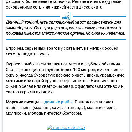
рассеяны более мелкие колючки. Редкие шипы с вздутыми
основаниями есть и на нижней части диска ската.
Длинный тонкий, чуть сплющенный хвост предназначен для
самообороны. Он в три ряда покрыт колючими наростами, а
по краям имеются электрические органы, но сила их невелика.
Впрочем, серьезных врагов у ската нет, на мелких особей
могут нападать акулы.
Окраска рыбы-лисы зависит от места и глубины обитания.
Скаты, живущие на глубине более 100 метров, имеют желто-
серую, иногда буроватую верхнюю часть диска, украшенную
мелкими или парой крупных черных пятен. Нижняя часть
обычно белая или светло-бежевая, с фиолетовым отливом и
светло-серыми пятнами.
Морские лисицы —
донные рыбы
.
Рацион составляют
крабы, рыбы (мерланг, хамса, ставрида), морские черви,
моллюски. Молодь питается бентосом.