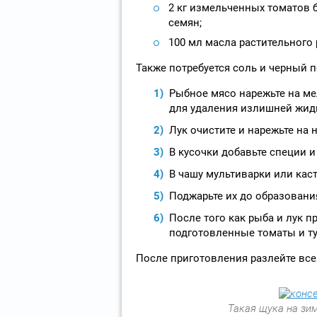
2 кг измельченных томатов 
семян;
100 мл масла растительного
Также потребуется соль и черный 
Рыбное мясо нарежьте на ме
для удаления излишней жид
Лук очистите и нарежьте на 
В кусочки добавьте специи 
В чашу мультиварки или кас
Поджарьте их до образования
После того как рыба и лук п
подготовленные томаты и ту
После приготовления разлейте все
Такая щука на зи