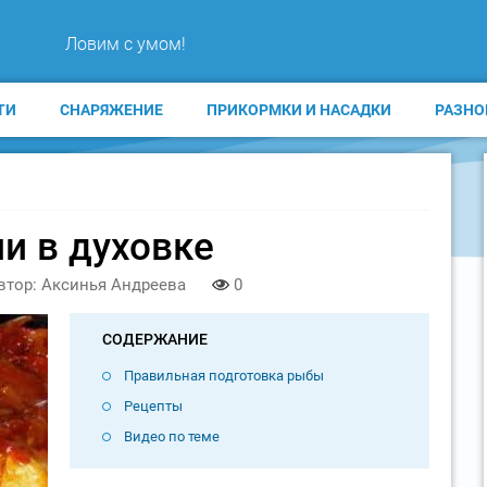
Ловим с умом!
ТИ
СНАРЯЖЕНИЕ
ПРИКОРМКИ И НАСАДКИ
РАЗНО
и в духовке
втор: Аксинья Андреева
0
СОДЕРЖАНИЕ
Правильная подготовка рыбы
Рецепты
Видео по теме