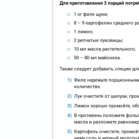
Для приготовления 3 порций потре
1 кг филе щуки;
8 – 9 картофелин среднего р
1 лимон;
2 репчатые луковицы;
10 мл масла растительного;
50 – 80 мл майонеза.
Также следует добавить специи дл
Филе нарежьте порционными
количестве.
Лук очистите от шелухи, про
Лимон хорошо промойте, обсу
В противень положите фольг
масла и разложите равномер
Картофель очистите, промой
нему соль и черный молотый