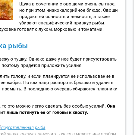
Щука в сочетании с овощами очень сытное,
но при этом низкокалорийное блюдо. Овощи
придают ей сочность и нежность, а также
убирают специфический привкус рыбы.
духовке готовят с луком, морковью и томатами.
ка рыбы
вежую тушку. Однако даже у нее будет присутствовать
, поэтому придется приложить усилия.
ить голову, и если планируется ее использование в
 нее жабры. Потом надо распороть брюшко и удалить
о промыть. В последнюю очередь убираются плавники
, то это можно легко сделать без особых усилий.
Она
оит лишь потянуть ее от головы к хвосту.
ий запах, следует замочить тушку в молоке или слабом