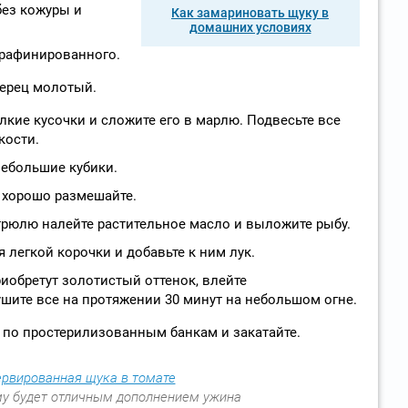
без кожуры и
Как замариновать щуку в
домашних условиях
 рафинированного.
перец молотый.
лкие кусочки и сложите его в марлю. Подвесьте все
кости.
небольшие кубики.
и хорошо размешайте.
трюлю налейте растительное масло и выложите рыбу.
 легкой корочки и добавьте к ним лук.
риобретут золотистый оттенок, влейте
шите все на протяжении 30 минут на небольшом огне.
 по простерилизованным банкам и закатайте.
му будет отличным дополнением ужина