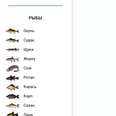
РЫБЫ
Окунь
Судак
Щука
Жерех
Сом
Ротан
Карась
Карп
Сазан
Линь