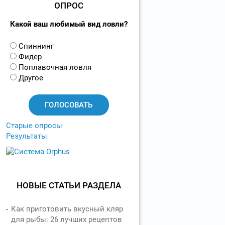
ОПРОС
Какой ваш любимый вид ловли?
В
Спиннинг
а
Фидер
р
Поплавочная ловля
и
Другое
а
н
т
ы
Старые опросы
Результаты
НОВЫЕ СТАТЬИ РАЗДЕЛА
Как приготовить вкусный кляр
для рыбы: 26 лучших рецептов