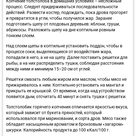
Копчение толстолоба в домашних условиях – несложный
процесс. Следует придерживаться последовательности
действий. Развести костер, подождать, пока дрова прогорят
и превратятся в угли, чтобы получился жар. Заранее
подготовить щепу от плодовых деревьев: яблони, груши,
абрикосы. Разложить щепу на дне коптильни ровным
тонким слоем.
Над слоем щепы в коптильне установить поддон, чтобы в
процессе соки, выделяющиеся от воздействия жара,
попадали в него, а не на щепу. Далее поставить решетки для
рыбы, а на них распределить тушки, соблюдая расстояния
между ними и минимум 15–20 см от углей.
Решетки смазать любым жиром или маслом, чтобы мясо не
прижаривалось к ним. Коптильню установить на мангал и
прикрыть ее крышкой. От времени, когда над устройством
появится дым, отсчитать 40 минут и снять тушки с решетки.
Толстолобик горячего копчения отличается яркостью вкуса,
который зависит от букета пряностей, который
использовался при мариновании, и сорта дров. Мясо также
обладает насыщенным ароматом и бронзовым «загаром»
шкурки. Калорийность продукта до 100 кКал/100 г.