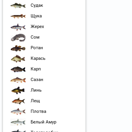
Судак
Щука
Жерех
Сом
Ротан
Карась
Карп
Сазан
Линь
Лещ
Плотва
Белый Амур