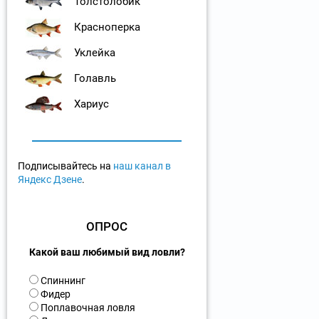
Толстолобик
Красноперка
Уклейка
Голавль
Хариус
Подписывайтесь на
наш канал в
Яндекс Дзене
.
ОПРОС
Какой ваш любимый вид ловли?
В
Спиннинг
а
Фидер
р
Поплавочная ловля