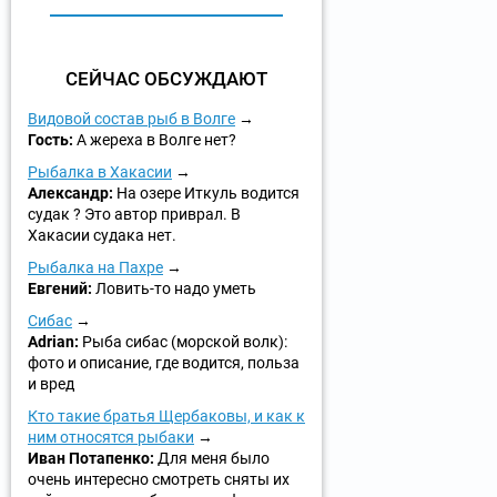
СЕЙЧАС ОБСУЖДАЮТ
Видовой состав рыб в Волге
Гость:
А жереха в Волге нет?
Рыбалка в Хакасии
Александр:
На озере Иткуль водится
судак ? Это автор приврал. В
Хакасии судака нет.
Рыбалка на Пахре
Евгений:
Ловить-то надо уметь
Сибас
Adrian:
Рыба сибас (морской волк):
фото и описание, где водится, польза
и вред
Кто такие братья Щербаковы, и как к
ним относятся рыбаки
Иван Потапенко:
Для меня было
очень интересно смотреть сняты их