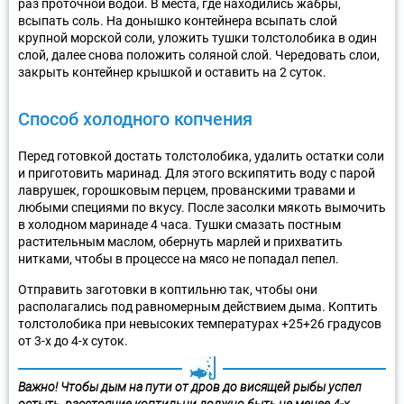
раз проточной водой. В места, где находились жабры,
всыпать соль. На донышко контейнера всыпать слой
крупной морской соли, уложить тушки толстолобика в один
слой, далее снова положить соляной слой. Чередовать слои,
закрыть контейнер крышкой и оставить на 2 суток.
Способ холодного копчения
Перед готовкой достать толстолобика, удалить остатки соли
и приготовить маринад. Для этого вскипятить воду с парой
лаврушек, горошковым перцем, прованскими травами и
любыми специями по вкусу. После засолки мякоть вымочить
в холодном маринаде 4 часа. Тушки смазать постным
растительным маслом, обернуть марлей и прихватить
нитками, чтобы в процессе на мясо не попадал пепел.
Отправить заготовки в коптильню так, чтобы они
располагались под равномерным действием дыма. Коптить
толстолобика при невысоких температурах +25+26 градусов
от 3-х до 4-х суток.
Важно!
Чтобы дым на пути от дров до висящей рыбы успел
остыть, расстояние коптильни должно быть не менее 4-х