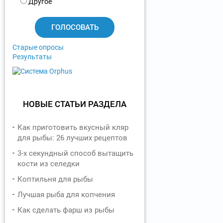
и
Другое
а
н
т
ы
Старые опросы
Результаты
НОВЫЕ СТАТЬИ РАЗДЕЛА
Как приготовить вкусный кляр
для рыбы: 26 лучших рецептов
3-х секундный способ вытащить
кости из селедки
Коптильня для рыбы
Лучшая рыба для копчения
Как сделать фарш из рыбы