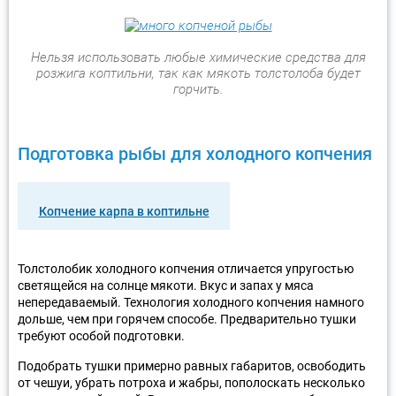
Нельзя использовать любые химические средства для
розжига коптильни, так как мякоть толстолоба будет
горчить.
Подготовка рыбы для холодного копчения
Копчение карпа в коптильне
Толстолобик холодного копчения отличается упругостью
светящейся на солнце мякоти. Вкус и запах у мяса
непередаваемый. Технология холодного копчения намного
дольше, чем при горячем способе. Предварительно тушки
требуют особой подготовки.
Подобрать тушки примерно равных габаритов, освободить
от чешуи, убрать потроха и жабры, пополоскать несколько