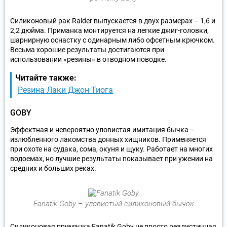
Силиконовый рак Raider выпускается в двух размерах – 1,6 и
2,2 дюйма. Приманка монтируется на легкие джиг-головки,
шарнирную оснастку с одинарным либо офсетным крючком.
Весьма хорошие результаты достигаются при
использовании «резины» в отводном поводке.
Читайте также:
Резина Лаки Джон Тиога
GOBY
Эффектная и невероятно уловистая имитация бычка –
излюбленного лакомства донных хищников. Применяется
при охоте на судака, сома, окуня и щуку. Работает на многих
водоемах, но лучшие результаты показывает при ужении на
средних и больших реках.
Fanatik Goby – уловистый силиконовый бычок
Силиконовая приманка Fanatik Goby не просто реалистичная