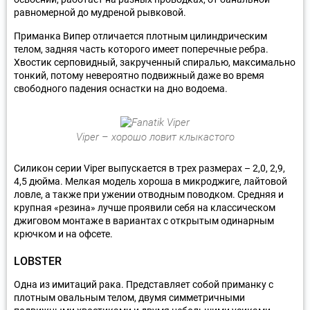
равномерной до мудреной рывковой.
Приманка Випер отличается плотным цилиндрическим
телом, задняя часть которого имеет поперечные ребра.
Хвостик серповидный, закрученный спиралью, максимально
тонкий, потому невероятно подвижный даже во время
свободного падения оснастки на дно водоема.
Viper – хорошо ловит клыкастого
Силикон серии Viper выпускается в трех размерах – 2,0, 2,9,
4,5 дюйма. Мелкая модель хороша в микроджиге, лайтовой
ловле, а также при ужении отводным поводком. Средняя и
крупная «резина» лучше проявили себя на классическом
джиговом монтаже в вариантах с открытым одинарным
крючком и на офсете.
LOBSTER
Одна из имитаций рака. Представляет собой приманку с
плотным овальным телом, двумя симметричными