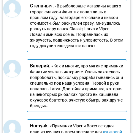
Степаныч:
«В рыболовные магазины нашего
города силикон Фанатик попал лишь в
прошлом году. Благодаря его славе и низкой
стоимости, был раскуплен сразу. Мне удалось
рвануть пару пачек Classic, Larva и Viper.
Ловили ими всю осень. Понравилась их
живучесть, подвижность и уловистость. В этом
году докупил еще десяток пачек».
Валерий:
«Как и многие, про мягкие приманки
Фанатик узнал в интернете. Очень захотелось
попробовать, поскольку разрабатывались они
специально под наши условия. Первой в руки
попалась Larva. Достойная приманка, которая
на некоторых рыбалках просто выкашивала
окуневое братство, вчистую обыгрывая другие
бренды».
Homyak:
«Приманки Viper и Boxer сегодня
одни из лучших в моем арсенале для
джиговой