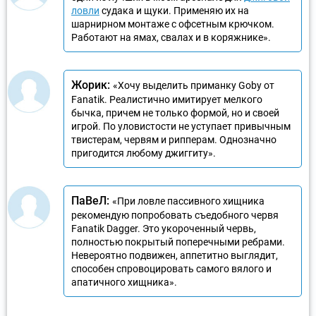
ловли
судака и щуки. Применяю их на
шарнирном монтаже с офсетным крючком.
Работают на ямах, свалах и в коряжнике».
Жорик:
«Хочу выделить приманку Goby от
Fanatik. Реалистично имитирует мелкого
бычка, причем не только формой, но и своей
игрой. По уловистости не уступает привычным
твистерам, червям и рипперам. Однозначно
пригодится любому джиггиту».
ПаВеЛ:
«При ловле пассивного хищника
рекомендую попробовать съедобного червя
Fanatik Dagger. Это укороченный червь,
полностью покрытый поперечными ребрами.
Невероятно подвижен, аппетитно выглядит,
способен спровоцировать самого вялого и
апатичного хищника».