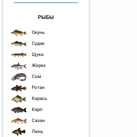
РЫБЫ
Окунь
Судак
Щука
Жерех
Сом
Ротан
Карась
Карп
Сазан
Линь