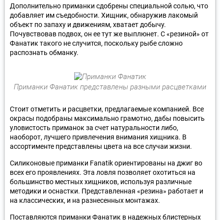
Дополнительно приманки сдобрены специальной солью, что
добавляет им съедобности. Хищник, обнаружив лакомый
объект по запаху и движениям, хватает добычу.
Почувствовав подвох, он ее тут же выплюнет. С «резиной» от
Фанатик такого не случится, поскольку рыбе сложно
распознать обманку.
Приманки Фанатик представлены разными расцветками
Стоит отметить и расцветки, предлагаемые компанией. Все
окрасы подобраны максимально грамотно, дабы повысить
уловистость приманок за счет натуральности либо,
наоборот, лучшего привлечения внимания хищника. В
ассортименте представлены цвета на все случаи жизни.
Силиконовые приманки Fanatik ориентированы на джиг во
всех его проявлениях. Эта ловля позволяет охотиться на
большинство местных хищников, используя различные
методики и оснастки. Представленная «резина» работает и
на классических, и на разнесенных монтажах.
Поставляются приманки Фанатик в надежных блистерных