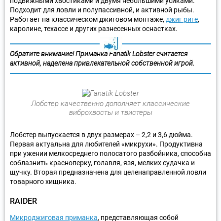
подвижными хвостиками и двумя небольшими усиками.
Подходит для ловли и полупассивной, и активной рыбы.
Работает на классическом джиговом монтаже,
джиг риге
,
каролине, техассе и других разнесенных оснастках.
Обратите внимание! Приманка Fanatik Lobster считается
активной, наделена привлекательной собственной игрой.
Лобстер качественно дополняет классические
виброхвосты и твистеры
Лобстер выпускается в двух размерах – 2,2 и 3,6 дюйма.
Первая актуальна для любителей «микрухи». Продуктивна
при ужении мелкосреднего полосатого разбойника, способна
соблазнить красноперку, голавля, язя, мелких судачка и
щучку. Вторая предназначена для целенаправленной ловли
товарного хищника.
RAIDER
Микроджиговая приманка
, представляющая собой