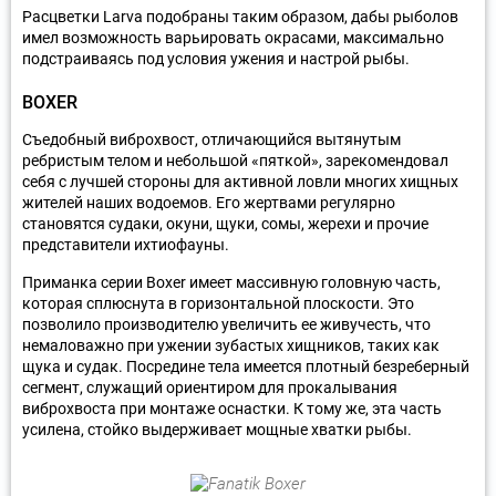
Расцветки Larva подобраны таким образом, дабы рыболов
имел возможность варьировать окрасами, максимально
подстраиваясь под условия ужения и настрой рыбы.
BOXER
Съедобный виброхвост, отличающийся вытянутым
ребристым телом и небольшой «пяткой», зарекомендовал
себя с лучшей стороны для активной ловли многих хищных
жителей наших водоемов. Его жертвами регулярно
становятся судаки, окуни, щуки, сомы, жерехи и прочие
представители ихтиофауны.
Приманка серии Boxer имеет массивную головную часть,
которая сплюснута в горизонтальной плоскости. Это
позволило производителю увеличить ее живучесть, что
немаловажно при ужении зубастых хищников, таких как
щука и судак. Посредине тела имеется плотный безреберный
сегмент, служащий ориентиром для прокалывания
виброхвоста при монтаже оснастки. К тому же, эта часть
усилена, стойко выдерживает мощные хватки рыбы.