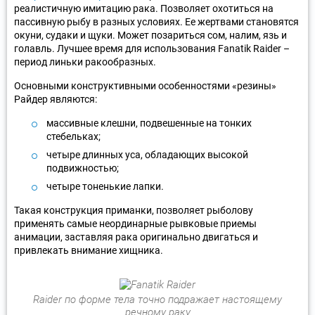
реалистичную имитацию рака. Позволяет охотиться на
пассивную рыбу в разных условиях. Ее жертвами становятся
окуни, судаки и щуки. Может позариться сом, налим, язь и
голавль. Лучшее время для использования Fanatik Raider –
период линьки ракообразных.
Основными конструктивными особенностями «резины»
Райдер являются:
массивные клешни, подвешенные на тонких
стебельках;
четыре длинных уса, обладающих высокой
подвижностью;
четыре тоненькие лапки.
Такая конструкция приманки, позволяет рыболову
применять самые неординарные рывковые приемы
анимации, заставляя рака оригинально двигаться и
привлекать внимание хищника.
Raider по форме тела точно подражает настоящему
речному раку