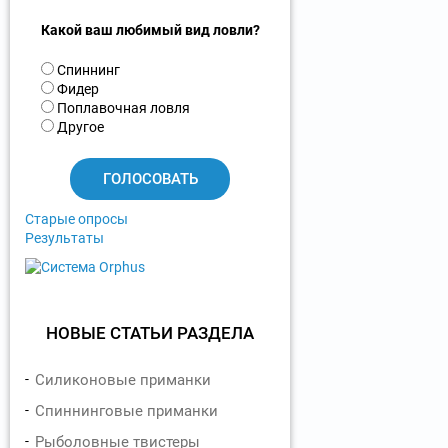
Какой ваш любимый вид ловли?
В
Спиннинг
а
Фидер
р
Поплавочная ловля
и
Другое
а
н
т
ы
Старые опросы
Результаты
НОВЫЕ СТАТЬИ РАЗДЕЛА
Силиконовые приманки
Спиннинговые приманки
Рыболовные твистеры