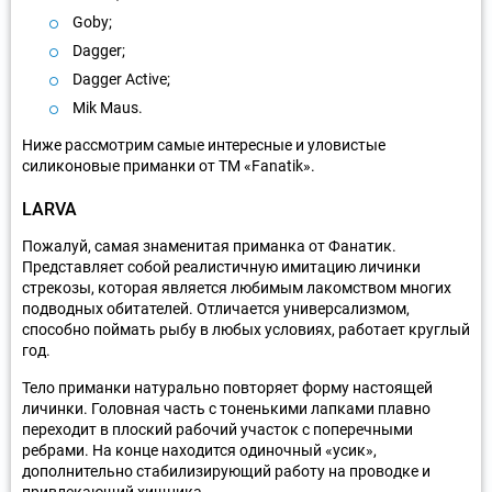
Goby;
Dagger;
Dagger Active;
Mik Maus.
Ниже рассмотрим самые интересные и уловистые
силиконовые приманки от ТМ «Fanatik».
LARVA
Пожалуй, самая знаменитая приманка от Фанатик.
Представляет собой реалистичную имитацию личинки
стрекозы, которая является любимым лакомством многих
подводных обитателей. Отличается универсализмом,
способно поймать рыбу в любых условиях, работает круглый
год.
Тело приманки натурально повторяет форму настоящей
личинки. Головная часть с тоненькими лапками плавно
переходит в плоский рабочий участок с поперечными
ребрами. На конце находится одиночный «усик»,
дополнительно стабилизирующий работу на проводке и
привлекающий хищника.