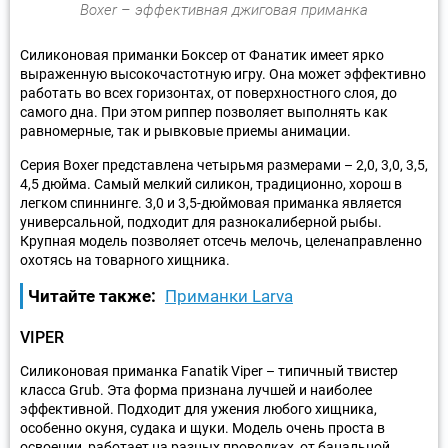
Boxer – эффективная джиговая приманка
Силиконовая приманки Боксер от Фанатик имеет ярко
выраженную высокочастотную игру. Она может эффективно
работать во всех горизонтах, от поверхностного слоя, до
самого дна. При этом риппер позволяет выполнять как
равномерные, так и рывковые приемы анимации.
Серия Boxer представлена четырьмя размерами – 2,0, 3,0, 3,5,
4,5 дюйма. Самый мелкий силикон, традиционно, хорош в
легком спиннинге. 3,0 и 3,5-дюймовая приманка является
универсальной, подходит для разнокалиберной рыбы.
Крупная модель позволяет отсечь мелочь, целенаправленно
охотясь на товарного хищника.
Читайте также:
Приманки Larva
VIPER
Силиконовая приманка Fanatik Viper – типичный твистер
класса Grub. Эта форма признана лучшей и наиболее
эффективной. Подходит для ужения любого хищника,
особенно окуня, судака и щуки. Модель очень проста в
освоении, работает на разных проводках, от банальной