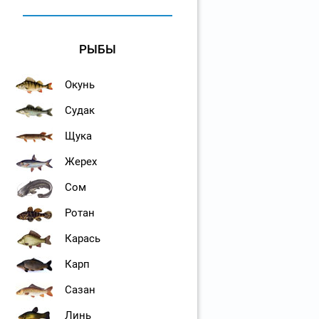
РЫБЫ
Окунь
Судак
Щука
Жерех
Сом
Ротан
Карась
Карп
Сазан
Линь