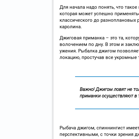
Для начала надо понять, что такое
которая может успешно применятьс
классического до разноплановых р
каролина.
Джиговая приманка – это та, кото
волочением по дну. В этом и закл
ужения. Рыбалка джигом позволяет
локацию, простучав все укромные т
Важно!
Джигом ловят не тол
приманки осуществляют в 
Рыбача джигом, спиннингист имее
перспективными, с точки зрения д