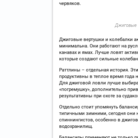
червяков.
Джиговые 
Джиговые вертушки и колебалки ак
минимальна. Они работают на русл
канавах и ямах. Лучше ловят акти
которые создают сильные колебан
Раттлины – отдельная история. Эт
продуктивны в теплое время года н
Для джиговой ловли лучше выбира
«погремушку», дополнительно при
результативны при охоте за судако
Отдельно стоит упомянуть баланси
типичными зимними, сегодня они 
спиннингистов, особенно в джигово
водохранилищ.
Балансиры применяют не только при