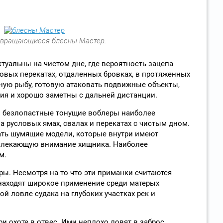
вращающиеся блесны Мастер.
туальны на чистом дне, где вероятность зацепа
овых перекатах, отдаленных бровках, в протяженных
вную рыбу, готовую атаковать подвижные объекты,
ия и хорошо заметны с дальней дистанции.
и безлопастные тонущие воблеры наиболее
а русловых ямах, свалах и перекатах с чистым дном.
ть шумящие модели, которые внутри имеют
влекающую внимание хищника. Наиболее
м.
ры. Несмотря на то что эти приманки считаются
находят широкое применение среди матерых
й ловле судака на глубоких участках рек и
 охоте в отвес. Ими неплохо ловят в заброс,