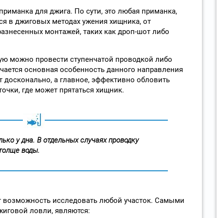
 приманка для джига. По сути, это любая приманка,
я в джиговых методах ужения хищника, от
азнесенных монтажей, таких как дроп-шот либо
рую можно провести ступенчатой проводкой либо
ючается основная особенность данного направления
 досконально, а главное, эффективно обловить
очки, где может прятаться хищник.
ько у дна. В отдельных случаях проводку
толще воды.
т возможность исследовать любой участок. Самыми
жиговой ловли, являются: