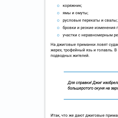
коряжник;
ямы и омуты;
русловые перекаты и свалы;
бровки и резкие изменения г
участки с неравномерным р
На джиговые приманки ловят судака
жерех, трофейный язь и голавль. 
подводных жителей.
Для справки! Джиг изобре
большеротого окуня на зар
Итак, что же дают джиговые прим