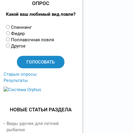
ОПРОС
Какой ваш любимый вид ловли?
В
Спиннинг
а
Фидер
р
Поплавочная ловля
и
Другое
а
н
т
ы
Старые опросы
Результаты
НОВЫЕ СТАТЬИ РАЗДЕЛА
Виды удочек для летней
рыбалки