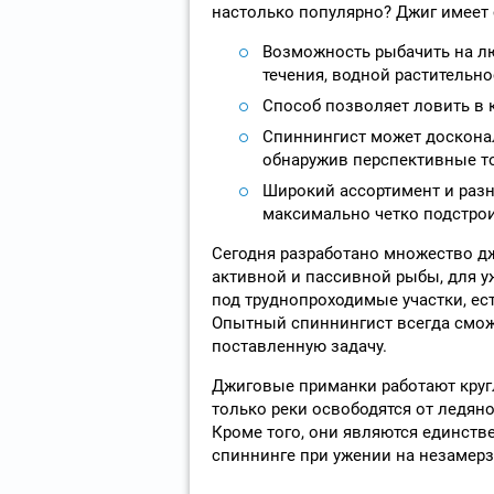
настолько популярно? Джиг имеет
Возможность рыбачить на лю
течения, водной растительно
Способ позволяет ловить в к
Спиннингист может досконал
обнаружив перспективные то
Широкий ассортимент и разн
максимально четко подстрои
Сегодня разработано множество д
активной и пассивной рыбы, для у
под труднопроходимые участки, ес
Опытный спиннингист всегда смож
поставленную задачу.
Джиговые приманки работают кругл
только реки освободятся от ледяног
Кроме того, они являются единс
спиннинге при ужении на незамерз