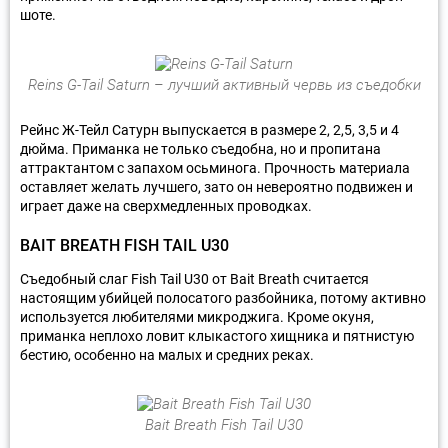
шоте.
Reins G-Tail Saturn – лучший активный червь из съедобки
Рейнс Ж-Тейл Сатурн выпускается в размере 2, 2,5, 3,5 и 4
дюйма. Приманка не только съедобна, но и пропитана
аттрактантом с запахом осьминога. Прочность материала
оставляет желать лучшего, зато он невероятно подвижен и
играет даже на сверхмедленных проводках.
BAIT BREATH FISH TAIL U30
Съедобный слаг Fish Tail U30 от Bait Breath считается
настоящим убийцей полосатого разбойника, потому активно
используется любителями микроджига. Кроме окуня,
приманка неплохо ловит клыкастого хищника и пятнистую
бестию, особенно на малых и средних реках.
Bait Breath Fish Tail U30