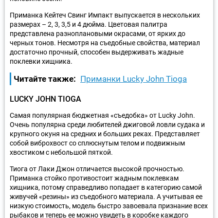
Приманка Кейтеч Свинг Импакт выпускается в нескольких
размерах – 2, 3, 3,5 и 4 дюйма. Цветовая палитра
представлена разноплановыми окрасами, от ярких до
черных тонов. Несмотря на съедобные свойства, материал
достаточно прочный, способен выдерживать жадные
поклевки хищника.
Читайте также:
Приманки Lucky John Tioga
LUCKY JOHN TIOGA
Самая популярная бюджетная «съедобка» от Lucky John.
Очень популярна среди любителей джиговой ловли судака и
крупного окуня на средних и больших реках. Представляет
собой виброхвост со сплюснутым телом и подвижным
хвостиком с небольшой пяткой.
Тиога от Лаки Джон отличается высокой прочностью.
Приманка стойко противостоит жадным поклевкам
хищника, потому справедливо попадает в категорию самой
живучей «резины» из съедобного материала. А учитывая ее
низкую стоимость, модель быстро завоевала признание всех
рыбаков и теперь ее можно увидеть в коробке каждого