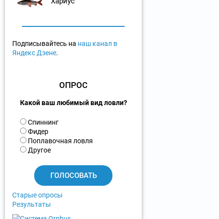
Хариус
Подписывайтесь на
наш канал в
Яндекс Дзене
.
ОПРОС
Какой ваш любимый вид ловли?
В
Спиннинг
а
Фидер
р
Поплавочная ловля
и
Другое
а
н
т
ы
Старые опросы
Результаты