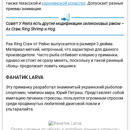
также техасской и
каролинской оснастке
. Допускает разные
приемы анимации.
Совет! У Reins есть другие модификации силиконовых раком –
Ax Craw, Ring Shrimp и Hog.
Рак Ring Craw от Рейнс выпускается в размере 3 дюйма.
Материал мягкий, непрочный, что характерно для данного
производителя. Часто рыба отбивает клешню у приманки,
однако не стоит ее сразу менять, поскольку и такой раненый
«боец» продолжает ловить хищника.
ФАНАТИК LARVA
Эту приманку разработал знаменитый украинский рыболов-
спортсмен, чемпион мира, Юрий Петраш. Представляет собой
имитацию личинки стрекозы, пользуется огромным спросом
среди продвинутых любителей джиговой ловли и
ультаралайта.
Ларва сделана по образу и подобию личинки стрекозы