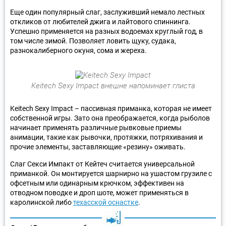
Еще один популярный слаг, заслуживший немало лестных
откликов от любителей джига и лайтового спиннинга.
Успешно применяется на разных водоемах круглый год, в
том числе зимой. Позволяет ловить щуку, судака,
разнокалиберного окуня, сома и жереха.
Keitech Sexy Impact внешне напоминает глиста
Keitech Sexy Impact – пассивная приманка, которая не имеет
собственной игры. Зато она преображается, когда рыболов
начинает применять различные рывковые приемы
анимации, такие как рывочки, протяжки, потряхивания и
прочие элементы, заставляющие «резину» оживать.
Слаг Секси Импакт от Кейтеч считается универсальной
приманкой. Он монтируется шарнирно на ушастом грузиле с
офсетным или одинарным крючком, эффективен на
отводном поводке и дроп шоте, может применяться в
каролинской либо
техасской оснастке
.