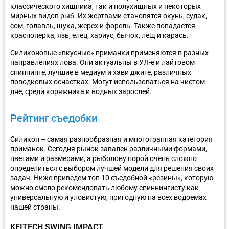
классического хищника, так и полухищных и некоторых
мирных видов рыб. Их жертвами становятся окунь, судак,
сом, голавль, щука, жерех и форель. Также попадается
красноперка, язь, елец, хариус, бычок, лещ и карась.
Силиконовые «вкусные» приманки применяются в разных
направлениях лова. Они актуальны в УЛ-е и лайтовом
спиннинге, лучшие в медиум и хэви джиге, различных
поводковых оснастках. Могут использоваться на чистом
дне, среди коряжника и водных зарослей.
Рейтинг съедобки
Силикон – самая разнообразная и многогранная категория
приманок. Сегодня рынок завален различными формами,
цветами и размерами, а рыболову порой очень сложно
определиться с выбором лучшей модели для решения своих
задач. Ниже приведем топ 10 съедобной «резины», которую
можно смело рекомендовать любому спиннингисту как
универсальную и уловистую, пригодную на всех водоемах
нашей страны.
KEITECH SWING IMPACT