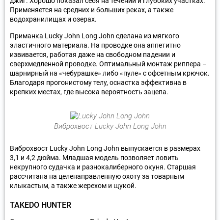
джиг. Хорошо показал себя на течении и глубоких участках.
Применяется на средних и больших реках, а также
водохранилищах и озерах.
Приманка Lucky John Long John сделана из мягкого
эластичного материала. На проводке она аппетитно
извивается, работая даже на свободном падении и
сверхмедленной проводке. Оптимальный монтаж риппера –
шарнирный на «чебурашке» либо «пуле» с офсетным крючок.
Благодаря прогонистому телу, оснастка эффективна в
крепких местах, где высока вероятность зацепа.
Виброхвост Lucky John Long John
Виброхвост Lucky John Long John выпускается в размерах
3,1 и 4,2 дюйма. Младшая модель позволяет ловить
некрупного судачка и разнокалиберного окуня. Старшая
рассчитана на целенаправленную охоту за товарным
клыкастым, а также жерехом и щукой.
TAKEDO HUNTER