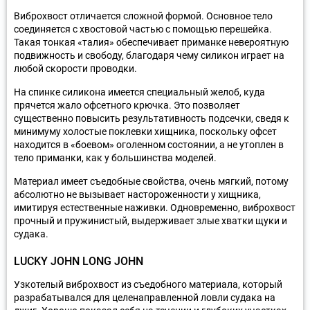
Виброхвост отличается сложной формой. Основное тело
соединяется с хвостовой частью с помощью перешейка.
Такая тонкая «талия» обеспечивает приманке невероятную
подвижность и свободу, благодаря чему силикон играет на
любой скорости проводки.
На спинке силикона имеется специальный желоб, куда
прячется жало офсетного крючка. Это позволяет
существенно повысить результативность подсечки, сведя к
минимуму холостые поклевки хищника, поскольку офсет
находится в «боевом» оголенном состоянии, а не утоплен в
тело приманки, как у большинства моделей.
Материал имеет съедобные свойства, очень мягкий, потому
абсолютно не вызывает настороженности у хищника,
имитируя естественные наживки. Одновременно, виброхвост
прочный и пружинистый, выдерживает злые хватки щуки и
судака.
LUCKY JOHN LONG JOHN
Узкотелый виброхвост из съедобного материала, который
разрабатывался для целенаправленной ловли судака на