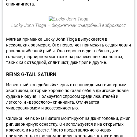
спиннингиста.
Lucky John Tioga – бюджетный съедобный виброхвост
Мягкая приманка Lucky John Tioga выпускается в
нескольких размерах. Это позволяет применять ее для ловли
разнокалиберной рыбы. Она хорошо ведет себя на джиг
головке, шарнирном монтаже, на разнесенных оснастках,
таких как отводной, сплит шот, джиг риг и другие.
REINS G-TAIL SATURN
Известный «съедобный» червь с серповидным твистерным
хвостиком, который хорошо показал себя в джиговой ловле
судака и окуня. Пользуется спросом среди любителей и
легкого, и «взрослого» спиннинга. Отличается
универсализмом и всесезонностью.
Силикон Reins G-Tail Saturn монтируют на джиг головки, джиг
риг, шарнирную оснастку. Он используется и на открытых
крючках, и на офсете. Часто представленного червя
применяют на отводном поводке, каролине, техасе и дроп