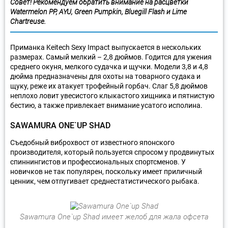
Совет! Рекомендуем обратить внимание на расцветки
Watermelon PP, AYU, Green Pumpkin, Bluegill Flash и Lime
Chartreuse.
Приманка Keitech Sexy Impact выпускается в нескольких
размерах. Самый мелкий – 2,8 дюймов. Годится для ужения
среднего окуня, мелкого судачка и щучки. Модели 3,8 и 4,8
дюйма предназначены для охоты на товарного судака и
щуку, реже их атакует трофейный горбач. Слаг 5,8 дюймов
неплохо ловит увесистого клыкастого хищника и пятнистую
бестию, а также привлекает внимание усатого исполина.
SAWAMURA ONE`UP SHAD
Съедобный виброхвост от известного японского
производителя, который пользуется спросом у продвинутых
спиннингистов и профессиональных спортсменов. У
новичков не так популярен, поскольку имеет приличный
ценник, чем отпугивает среднестатистического рыбака.
Sawamura One`up Shad имеет желоб для жала офсета