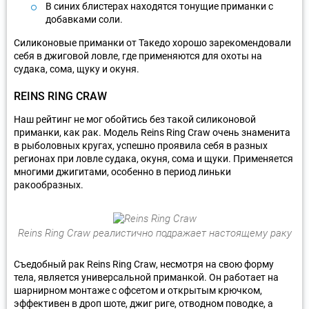
В синих блистерах находятся тонущие приманки с
добавками соли.
Силиконовые приманки от Такедо хорошо зарекомендовали
себя в джиговой ловле, где применяются для охоты на
судака, сома, щуку и окуня.
REINS RING CRAW
Наш рейтинг не мог обойтись без такой силиконовой
приманки, как рак. Модель Reins Ring Craw очень знаменита
в рыболовных кругах, успешно проявила себя в разных
регионах при ловле судака, окуня, сома и щуки. Применяется
многими джигитами, особенно в период линьки
ракообразных.
Reins Ring Craw реалистично подражает настоящему раку
Съедобный рак Reins Ring Craw, несмотря на свою форму
тела, является универсальной приманкой. Он работает на
шарнирном монтаже с офсетом и открытым крючком,
эффективен в дроп шоте, джиг риге, отводном поводке, а