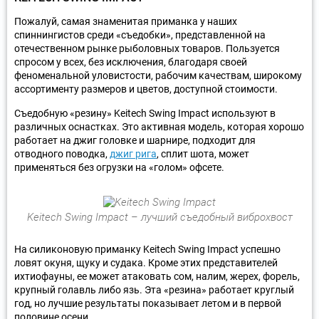
Пожалуй, самая знаменитая приманка у наших
спиннингистов среди «съедобки», представленной на
отечественном рынке рыболовных товаров. Пользуется
спросом у всех, без исключения, благодаря своей
феноменальной уловистости, рабочим качествам, широкому
ассортименту размеров и цветов, доступной стоимости.
Съедобную «резину» Keitech Swing Impact используют в
различных оснастках. Это активная модель, которая хорошо
работает на джиг головке и шарнире, подходит для
отводного поводка,
джиг рига
, сплит шота, может
применяться без огрузки на «голом» офсете.
Keitech Swing Impact – лучший съедобный виброхвост
На силиконовую приманку Keitech Swing Impact успешно
ловят окуня, щуку и судака. Кроме этих представителей
ихтиофауны, ее может атаковать сом, налим, жерех, форель,
крупный голавль либо язь. Эта «резина» работает круглый
год, но лучшие результаты показывает летом и в первой
половине осени.