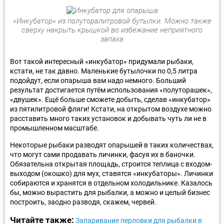
«Инкубатор» из полуторалитровой бутылки. Можно также
сверху накрыть крышкой во избежание неприятного
запаха
Вот такой интересный «инкубатор» придумали рыбаки,
кстати, не так давно. Маленькие бутылочки по 0,5 литра
подойдут, если опарыша вам надо немного. Больший
результат достигается путём использования «полуторашек»,
«двушек». Ещё больше сможете добыть, сделав «инкубатор»
из пятилитровой фляги! Кстати, на открытом воздухе можно
расставить много таких установок и добывать чуть ли не в
промышленном масштабе.
Некоторые рыбаки разводят опарышей в таких количествах,
что могут сами продавать личинки, фасуя их в баночки.
Обязательна открытая площадь, строится теплица с входом-
выходом (окошко) для мух, ставятся «инкубаторы». Личинки
собираются и хранятся в отдельном холодильнике. Казалось
бы, можно вырастить для рыбалки, а можно и целый бизнес
построить, заодно разводя, скажем, червей.
Читайте также:
Запаривание перловки для рыбалки в