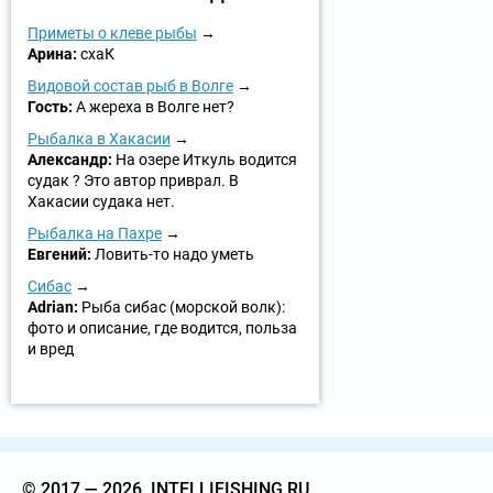
Приметы о клеве рыбы
Арина:
схаК
Видовой состав рыб в Волге
Гость:
А жереха в Волге нет?
Рыбалка в Хакасии
Александр:
На озере Иткуль водится
судак ? Это автор приврал. В
Хакасии судака нет.
Рыбалка на Пахре
Евгений:
Ловить-то надо уметь
Сибас
Adrian:
Рыба сибас (морской волк):
фото и описание, где водится, польза
и вред
© 2017 — 2026, INTELLIFISHING.RU