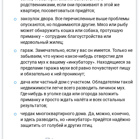
родственниками, если они проживают в этой же
квартире, посоветоваться придётся;
закоулок двора. Все перечисленные выше проблемы
опускаются, но поднимаются другие. Мясо или рыбу
может обнаружить кошка или собака, протухшую
приманку – сотрудник благоустройства или
недовольный жилец;
гараж. Замечательно, если у вас он имеется. Только не
забываем, что нужно какое-нибудь отверстие для
доступа мух к вашему «инкубатору». Находящиеся за
пределами гаража мухи всё равно почувствуют пищу
и обязательно к ней проникнут;
дача или частный дом с участком. Обладателям такой
недвижимости легче всего разводить личинок мух.
Где-нибудь в уголке сада или огорода заложить
приманку и просто ждать налёта и всех остальных
результатов;
чердак многоквартирного дома. Да, можно, конечно,
и здесь разводить, но «инкубатор» придётся надёжно
защитить от голубей и других птиц.