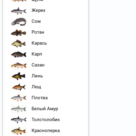
Жерех
Сом
Ротан
Карась
Карп
Сазан
Линь
Лещ
Плотва
Белый Амур
Толстолобик
Красноперка