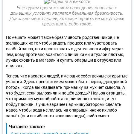
Ещё одним препятствием разведения опарыша в
домашних условиях является банальная брезгливость.
Довольно много людей, которые терпеть не могут даже
представить себе такое.
Помешать может также брезгливость родственников, не
желающих не то чтобы видеть процесс или чувствовать
слабый запах, но и просто знать о деятельности «фермера».
Тем, кому противно возиться с личинками и тухлой плотью,
лучше сходить в магазин и купить опарыши в отрубях или
опилках.
Теперь что касается людей, имеющих собственные открытые
участки. Здесь препятствием может быть период дождливой
погоды, когда выкладывать приманку на мух нет смысла. А
что будет, если выложили и пошёл дождь? Нельзя отрицать,
что приманку мухи обработают, личинок отложат, и тут
пойдут дожди. Лучше заранее над «инкубатором» сделать
навес, чтобы вода не лилась на опарыши, иначе их либо
зальёт (они погибают от излишка воды), либо смоет.
Читайте также:
Как накопать червей для рыбалки