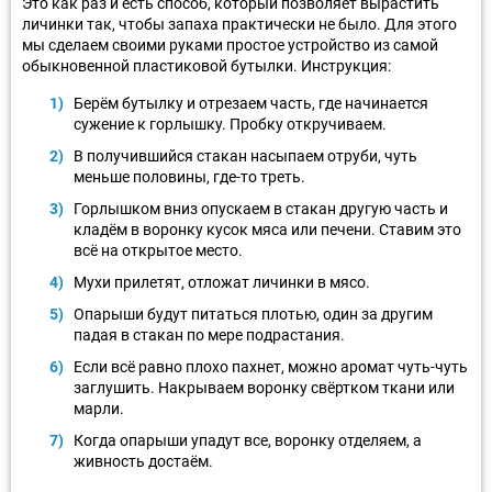
Это как раз и есть способ, который позволяет вырастить
личинки так, чтобы запаха практически не было. Для этого
мы сделаем своими руками простое устройство из самой
обыкновенной пластиковой бутылки. Инструкция:
Берём бутылку и отрезаем часть, где начинается
сужение к горлышку. Пробку откручиваем.
В получившийся стакан насыпаем отруби, чуть
меньше половины, где-то треть.
Горлышком вниз опускаем в стакан другую часть и
кладём в воронку кусок мяса или печени. Ставим это
всё на открытое место.
Мухи прилетят, отложат личинки в мясо.
Опарыши будут питаться плотью, один за другим
падая в стакан по мере подрастания.
Если всё равно плохо пахнет, можно аромат чуть-чуть
заглушить. Накрываем воронку свёртком ткани или
марли.
Когда опарыши упадут все, воронку отделяем, а
живность достаём.