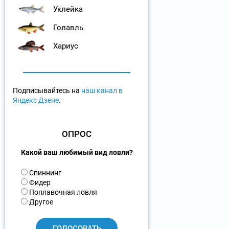
Уклейка
Голавль
Хариус
Подписывайтесь на
наш канал в
Яндекс Дзене
.
ОПРОС
Какой ваш любимый вид ловли?
В
Спиннинг
а
Фидер
р
Поплавочная ловля
и
Другое
а
н