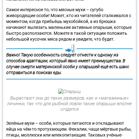
Самое интересное то, что мясные мухи – сугубо
живородящие особи! Может, кто из читателей сталкивался с
моментом, когда прибьёшь мухобойкой, а из брюшка
начинают вылезать маленькие активные опарыши, которые
быстро расползаются. Можете в такой ситуации положить
небольшой кусочек мяса рядом и увидите, что будет.
Важно! Такую особенность следует отнести к одному из
способов адаптации, который явно имеет преимущества. В
случае смерти материнской особи у опарышей ещё есть шанс
отправиться в поисках еды.
Вырастают они до таких размеров, как и «магазинные»
личинки, так что для рыбной ловли такие опарыши вполне
сгодятся
Зелёные мухи – особи, которые питаются и откладывают
яйца на чём-то протухающем. Фекалии, чаще мёртвые рыбы,
птицы, моллюски или млекопитающие. Таковых учёные-