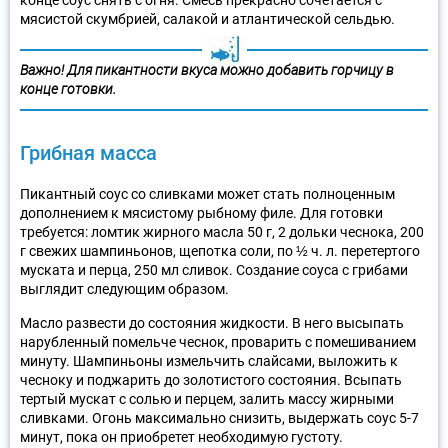
мясистой скумбрией, салакой и атлантической сельдью.
Важно! Для пикантности вкуса можно добавить горчицу в
конце готовки.
Грибная масса
Пикантный соус со сливками может стать полноценным
дополнением к мясистому рыбному филе. Для готовки
требуется: ломтик жирного масла 50 г, 2 дольки чеснока, 200
г свежих шампиньонов, щепотка соли, по ½ ч. л. перетертого
муската и перца, 250 мл сливок. Создание соуса с грибами
выглядит следующим образом.
Масло развести до состояния жидкости. В него высыпать
нарубленный помельче чеснок, проварить с помешиванием
минуту. Шампиньоны измельчить слайсами, выложить к
чесноку и поджарить до золотистого состояния. Всыпать
тертый мускат с солью и перцем, залить массу жирными
сливками. Огонь максимально снизить, выдержать соус 5-7
минут, пока он приобретет необходимую густоту.