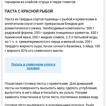
гарниром из слайсов огурца и черри томатов.
ПАСТА С КРАСНОЙ РЫБОЙ
Паста из твердых сортов пшеницы с рыбой и креветками в
аппетитном соусе станет прекрасным блюдом для
романтического ужина. Необходимые компоненты: 500 г
радужной форели, 250 г средних очищенных креветок, 450 г
пшеничной муки, 200 г жидких сливок, 2.5 л питьевой воды,
по 1 ч. л. свежеперемолотого перца и мелкой соли, 200 г
твердого жирного сыра, пучок сочного базилика, 3 яйца, 100
г жирного 82%-ого сливочного масла.
Лосось в сливочном соусе в
духовке
Пошаговая готовка пасты с креветками. Для домашней
пасты на поверхность высыпать муку, сделать углубление,
выпустить в него яйца и посыпать их солью. Руками
замесить пластичное и тугое тесто, постепенно вливая воду.
Готовое тесто выдержать в холодильнике полчаса. Рыбу