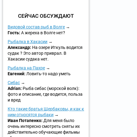
СЕЙЧАС ОБСУЖДАЮТ
Видовой состав рыб в Волге
Гость:
А жереха в Волге нет?
Рыбалка в Хакасии
Александр:
На озере Иткуль водится
судак ? Это автор приврал. В
Хакасии судака нет.
Рыбалка на Пахре
Евгений:
Ловить-то надо уметь
Сибас
Adrian:
Рыба сибас (морской волк):
фото и описание, где водится, польза
и вред
Кто такие братья Щербаковы, и как к
ним относятся рыбаки
Иван Потапенко:
Для меня было
очень интересно смотреть сняты их
действительно обучающие фильмы