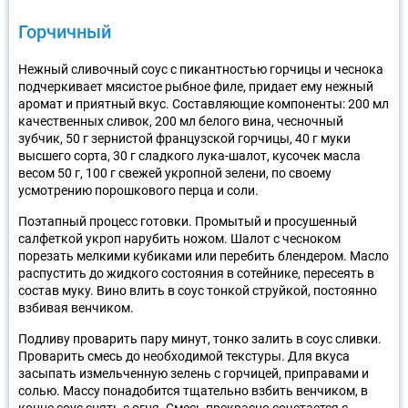
Горчичный
Нежный сливочный соус с пикантностью горчицы и чеснока
подчеркивает мясистое рыбное филе, придает ему нежный
аромат и приятный вкус. Составляющие компоненты: 200 мл
качественных сливок, 200 мл белого вина, чесночный
зубчик, 50 г зернистой французской горчицы, 40 г муки
высшего сорта, 30 г сладкого лука-шалот, кусочек масла
весом 50 г, 100 г свежей укропной зелени, по своему
усмотрению порошкового перца и соли.
Поэтапный процесс готовки. Промытый и просушенный
салфеткой укроп нарубить ножом. Шалот с чесноком
порезать мелкими кубиками или перебить блендером. Масло
распустить до жидкого состояния в сотейнике, пересеять в
состав муку. Вино влить в соус тонкой струйкой, постоянно
взбивая венчиком.
Подливу проварить пару минут, тонко залить в соус сливки.
Проварить смесь до необходимой текстуры. Для вкуса
засыпать измельченную зелень с горчицей, приправами и
солью. Массу понадобится тщательно взбить венчиком, в
конце соус снять с огня. Смесь прекрасно сочетается с