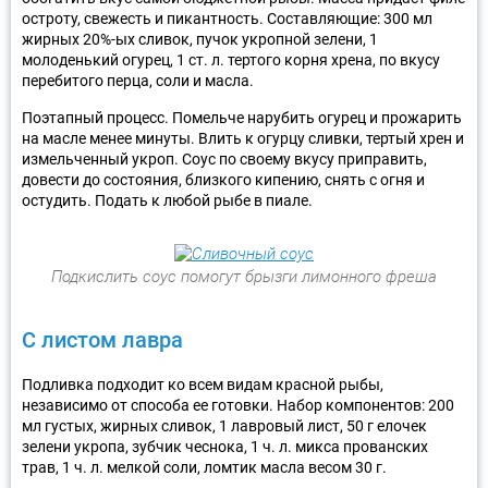
остроту, свежесть и пикантность. Составляющие: 300 мл
жирных 20%-ых сливок, пучок укропной зелени, 1
молоденький огурец, 1 ст. л. тертого корня хрена, по вкусу
перебитого перца, соли и масла.
Поэтапный процесс. Помельче нарубить огурец и прожарить
на масле менее минуты. Влить к огурцу сливки, тертый хрен и
измельченный укроп. Соус по своему вкусу приправить,
довести до состояния, близкого кипению, снять с огня и
остудить. Подать к любой рыбе в пиале.
Подкислить соус помогут брызги лимонного фреша
С листом лавра
Подливка подходит ко всем видам красной рыбы,
независимо от способа ее готовки. Набор компонентов: 200
мл густых, жирных сливок, 1 лавровый лист, 50 г елочек
зелени укропа, зубчик чеснока, 1 ч. л. микса прованских
трав, 1 ч. л. мелкой соли, ломтик масла весом 30 г.