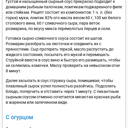
Густой и насыщенный сырный соус прекрасно подходит к
домашним рыбным палочкам, ломтикам поджаренного филе
или стейкам. Рецепт состоит из компонентов: 1 ч. л. (без
горки) муки, ломтик 82%-ого масла весом 60 г, 100 мл белого
столового вина, 60 г сливочного сыра, пара веток
розмарина, по вкусу микса перемолотых перцев и соли.
Готовка сырно-сливочного соуса состоит из шагов.
Розмарин разобрать на листочки и соединить их с
пряностями. Сыр протереть теркой, масло распустить до
жидкого состояния, посыпать его мукой и перемешать.
Струйкой ввести в соус вино и быстро его размешать, чтобы
не склеились комочки. Массу проварить на невысоком огне
8 минут.
Далее засыпать в соус стружку сыра, помешивая, чтобы
плавленый сырок успел полностью разойтись. Подсолить
блюдо, поперчить и отставить через 1 минуту. С пикантным
сырным соусом отменно сочетается мясистая красная рыба
в жареном или запеченном виде.
С огурцом