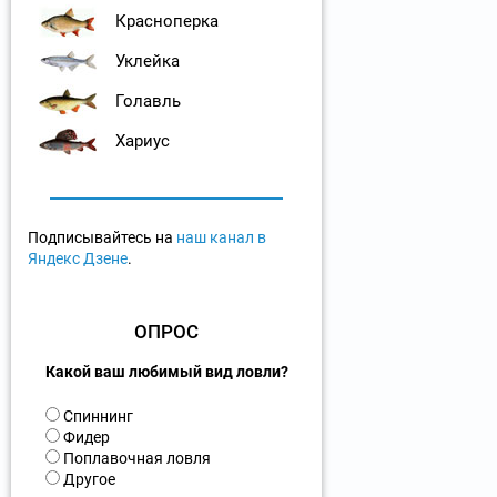
Красноперка
Уклейка
Голавль
Хариус
Подписывайтесь на
наш канал в
Яндекс Дзене
.
ОПРОС
Какой ваш любимый вид ловли?
В
Спиннинг
а
Фидер
р
Поплавочная ловля
и
Другое