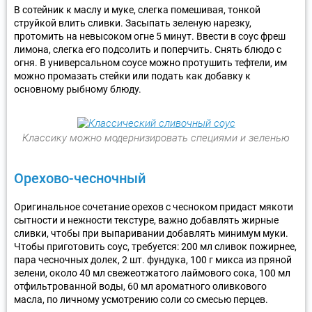
В сотейник к маслу и муке, слегка помешивая, тонкой
струйкой влить сливки. Засыпать зеленую нарезку,
протомить на невысоком огне 5 минут. Ввести в соус фреш
лимона, слегка его подсолить и поперчить. Снять блюдо с
огня. В универсальном соусе можно протушить тефтели, им
можно промазать стейки или подать как добавку к
основному рыбному блюду.
Классику можно модернизировать специями и зеленью
Орехово-чесночный
Оригинальное сочетание орехов с чесноком придаст мякоти
сытности и нежности текстуре, важно добавлять жирные
сливки, чтобы при выпаривании добавлять минимум муки.
Чтобы приготовить соус, требуется: 200 мл сливок пожирнее,
пара чесночных долек, 2 шт. фундука, 100 г микса из пряной
зелени, около 40 мл свежеотжатого лаймового сока, 100 мл
отфильтрованной воды, 60 мл ароматного оливкового
масла, по личному усмотрению соли со смесью перцев.