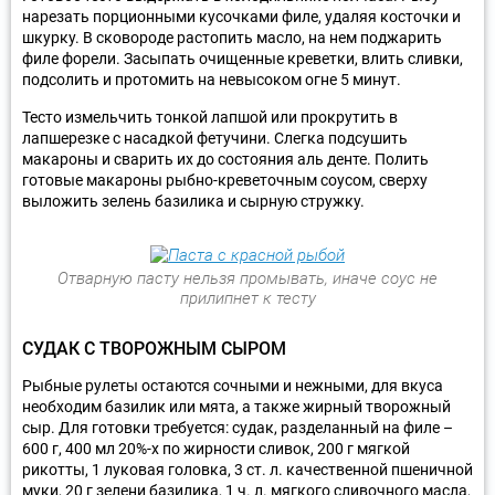
нарезать порционными кусочками филе, удаляя косточки и
шкурку. В сковороде растопить масло, на нем поджарить
филе форели. Засыпать очищенные креветки, влить сливки,
подсолить и протомить на невысоком огне 5 минут.
Тесто измельчить тонкой лапшой или прокрутить в
лапшерезке с насадкой фетучини. Слегка подсушить
макароны и сварить их до состояния аль денте. Полить
готовые макароны рыбно-креветочным соусом, сверху
выложить зелень базилика и сырную стружку.
Отварную пасту нельзя промывать, иначе соус не
прилипнет к тесту
СУДАК С ТВОРОЖНЫМ СЫРОМ
Рыбные рулеты остаются сочными и нежными, для вкуса
необходим базилик или мята, а также жирный творожный
сыр. Для готовки требуется: судак, разделанный на филе –
600 г, 400 мл 20%-х по жирности сливок, 200 г мягкой
рикотты, 1 луковая головка, 3 ст. л. качественной пшеничной
муки, 20 г зелени базилика, 1 ч. л. мягкого сливочного масла,