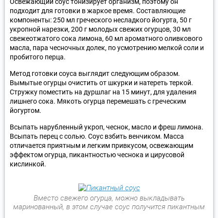
Освежающий соус тонизирует организм, поэтому он
подходит для готовки в жаркое время. Составляющие
компоненты: 250 мл греческого несладкого йогурта, 50 г
укропной нарезки, 200 г молодых свежих огурцов, 30 мл
свежеотжатого сока лимона, 60 мл ароматного оливкового
масла, пара чесночных долек, по усмотрению мелкой соли и
пробитого перца.
Метод готовки соуса выглядит следующим образом.
Вымытые огурцы очистить от шкурки и натереть теркой.
Стружку поместить на дуршлаг на 15 минут, для удаления
лишнего сока. Мякоть огурца перемешать с греческим
йогуртом.
Всыпать нарубленный укроп, чеснок, масло и фреш лимона.
Всыпать перец с солью. Соус взбить венчиком. Масса
отличается приятным и легким привкусом, освежающим
эффектом огурца, пикантностью чеснока и цирусовой
кислинкой.
Вместо свежего огурца, можно выкладывать
маринованный, в этом случае соус получится пикантным