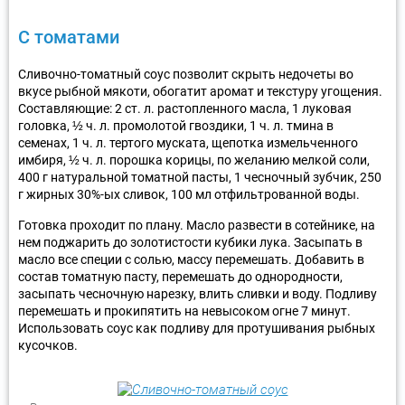
С томатами
Сливочно-томатный соус позволит скрыть недочеты во
вкусе рыбной мякоти, обогатит аромат и текстуру угощения.
Составляющие: 2 ст. л. растопленного масла, 1 луковая
головка, ½ ч. л. промолотой гвоздики, 1 ч. л. тмина в
семенах, 1 ч. л. тертого муската, щепотка измельченного
имбиря, ½ ч. л. порошка корицы, по желанию мелкой соли,
400 г натуральной томатной пасты, 1 чесночный зубчик, 250
г жирных 30%-ых сливок, 100 мл отфильтрованной воды.
Готовка проходит по плану. Масло развести в сотейнике, на
нем поджарить до золотистости кубики лука. Засыпать в
масло все специи с солью, массу перемешать. Добавить в
состав томатную пасту, перемешать до однородности,
засыпать чесночную нарезку, влить сливки и воду. Подливу
перемешать и прокипятить на невысоком огне 7 минут.
Использовать соус как подливу для протушивания рыбных
кусочков.