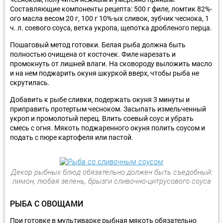
Составляющие компоненты рецепта: 500 г филе, ломтик 82%-
ого масла весом 20 г, 100 г 10%-ых сливок, зубчик чеснока, 1
ч. л. соевого соуса, ветка укропа, щепотка дробленого перца.
Пошаговый метод готовки. Белая рыба должна быть
полностью очищена от косточек. Филе нарезать и
промокнуть от лишней влаги. На сковороду выложить масло
и на нем поджарить окуня шкуркой вверх, чтобы рыба не
скрутилась.
Добавить к рыбе сливки, подержать окуня 3 минуты и
приправить протертым чесноком. Засыпать измельченный
укроп и промолотый перец. Влить соевый соус и убрать
смесь с огня. Мякоть поджаренного окуня полить соусом и
подать с пюре картофеля или пастой.
Декор рыбных блюд обязательно должен быть съедобный:
лимон, любая зелень, брызги сливочно-цитрусового соуса
РЫБА С ОВОЩАМИ
При готовке в мультиварке рыбная мякоть обязательно