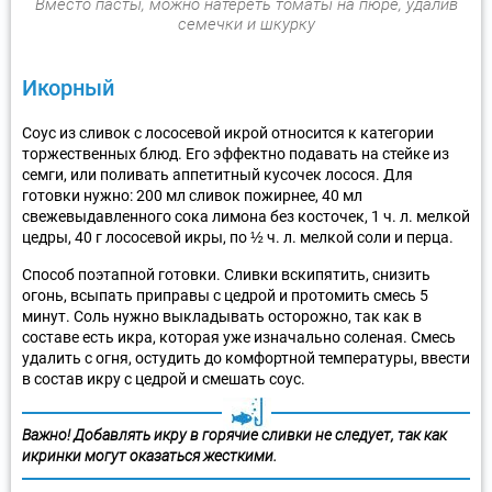
Вместо пасты, можно натереть томаты на пюре, удалив
семечки и шкурку
Икорный
Соус из сливок с лососевой икрой относится к категории
торжественных блюд. Его эффектно подавать на стейке из
семги, или поливать аппетитный кусочек лосося. Для
готовки нужно: 200 мл сливок пожирнее, 40 мл
свежевыдавленного сока лимона без косточек, 1 ч. л. мелкой
цедры, 40 г лососевой икры, по ½ ч. л. мелкой соли и перца.
Способ поэтапной готовки. Сливки вскипятить, снизить
огонь, всыпать приправы с цедрой и протомить смесь 5
минут. Соль нужно выкладывать осторожно, так как в
составе есть икра, которая уже изначально соленая. Смесь
удалить с огня, остудить до комфортной температуры, ввести
в состав икру с цедрой и смешать соус.
Важно! Добавлять икру в горячие сливки не следует, так как
икринки могут оказаться жесткими.