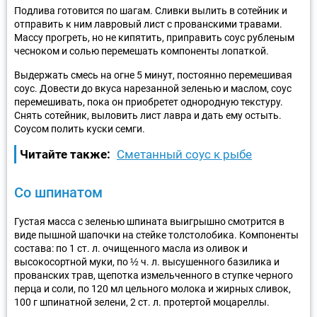
Подлива готовится по шагам. Сливки вылить в сотейник и
отправить к ним лавровый лист с прованскими травами.
Массу прогреть, но не кипятить, приправить соус рубленым
чесноком и солью перемешать компоненты лопаткой.
Выдержать смесь на огне 5 минут, постоянно перемешивая
соус. Довести до вкуса нарезанной зеленью и маслом, соус
перемешивать, пока он приобретет однородную текстуру.
Снять сотейник, выловить лист лавра и дать ему остыть.
Соусом полить куски семги.
Читайте также:
Сметанный соус к рыбе
Со шпинатом
Густая масса с зеленью шпината выигрышно смотрится в
виде пышной шапочки на стейке толстолобика. Компоненты
состава: по 1 ст. л. очищенного масла из оливок и
высокосортной муки, по ½ ч. л. высушенного базилика и
прованских трав, щепотка измельченного в ступке черного
перца и соли, по 120 мл цельного молока и жирных сливок,
100 г шпинатной зелени, 2 ст. л. протертой моцареллы.