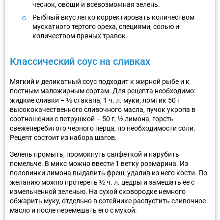
чеснок, овощи и всевозможная зелень.
Рыбный вкус легко корректировать количеством
мускатного тертого ореха, специями, солью и
количеством пряных травок.
Классический соус на сливках
Мягкий и деликатный соус подходит к жирной рыбе и к
постным маложирным сортам. Для рецепта необходимо:
жидкие сливки – ½ стакана, 1 ч. л. муки, ломтик 50 г
высококачественного сливочного масла, пучок укропа в
соотношении с петрушкой – 50 г, ½ лимона, горсть
свежеперебитого черного перца, по необходимости соли.
Рецепт состоит из набора шагов.
Зелень промыть, промокнуть салфеткой и нарубить
помельче. В микс можно ввести 1 ветку розмарина. Из
половинки лимона выдавить фреш, удалив из него кости. По
желанию можно протереть ½ ч. л. цедры и замешать ее с
измельченной зеленью. На сухой сковородке немного
обжарить муку, отдельно в сотейнике распустить сливочное
масло и после перемешать его с мукой.