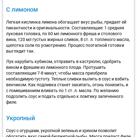
С лимоном
Легкая кислинка лимона обогащает вкус рыбы, придает ей
пикантности и оригинальности. Составляющие: 1 средняя
луковая головка, по 60 мл лимонного фреша и столового
вина, 120 мл густых жирных сливок, 8 ст. л. топленого масла,
щепотка соли по усмотрению. Процесс поэтапной готовки
выглядит так.
Лук нарубить кубиком, отправить в кастрюлю, сдобрить
вином и фрешем из лимонного плода. Протушить
составляющие 7-8 минут, чтобы масса приобрела
необходимую густоту. Теплые сливки вылить в соус и взбить
венчиком. Как подливка станет закипать, огонь понизить, и
с помешиванием вливать по 1 ст. л. масла. По желанию
подсолить соус и подать отдельно к ломтику запеченного
филе.
Укропный
Соус с огурцами, укропной зеленью и хреном позволит
обогатить вкус самой бюджетной рыбы. Масса придаст филе