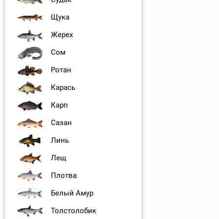
Щука
Жерех
Сом
Ротан
Карась
Карп
Сазан
Линь
Лещ
Плотва
Белый Амур
Толстолобик