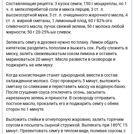
Составляющие рецепта: 3 куска семги, 150 г моцареллы, по 1
ч. л. мелкоперебитой соли и микса перцев, 3 ст. л.
высокосортной муки, 3 ст. л. очищенного жарочного масла, 4
ст. л. жирной сметаны, 1 лимонный плод, 60 г 82%-ого
сливочного масла, пучок свежей зелени, 50 г молока любой
жирности, 50 г 20-25%-ых сливок.
Запекать семгу в духовке нужно по плану. Лимон обдать
кипятком, разделить пополам и выжать сок. Рыбу сложить в
миску, залить свежевыжатым соком лимона и оставить
мариноваться 20 минут. Масло развести в сковороде и
поджарить на нем муку.
Когда консистенция станет однородной, ввести в состав
охлажденное молоко. Соус проварить 5 минут, выложить
сметану со сливками и переставить массу на водяную баню.
После сгущения соуса отключить огонь, засыпать
нарезанную зелень и пряности. В сковороду отправить
постное масло, прокалить его и поджарить семгу с обеих
сторон по 1 минуте.
Выложить стейки в огнеупорную жаровню, залить горячим
соусом и посыпать сырной стружкой. Выпекать при 180℃ 15
минут. Презентовать семгу в теплом виде, поливая соусом, с