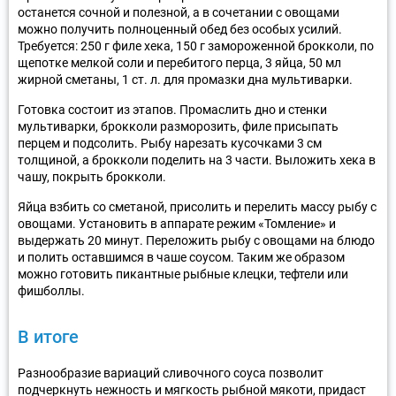
останется сочной и полезной, а в сочетании с овощами
можно получить полноценный обед без особых усилий.
Требуется: 250 г филе хека, 150 г замороженной брокколи, по
щепотке мелкой соли и перебитого перца, 3 яйца, 50 мл
жирной сметаны, 1 ст. л. для промазки дна мультиварки.
Готовка состоит из этапов. Промаслить дно и стенки
мультиварки, брокколи разморозить, филе присыпать
перцем и подсолить. Рыбу нарезать кусочками 3 см
толщиной, а брокколи поделить на 3 части. Выложить хека в
чашу, покрыть брокколи.
Яйца взбить со сметаной, присолить и перелить массу рыбу с
овощами. Установить в аппарате режим «Томление» и
выдержать 20 минут. Переложить рыбу с овощами на блюдо
и полить оставшимся в чаше соусом. Таким же образом
можно готовить пикантные рыбные клецки, тефтели или
фишболлы.
В итоге
Разнообразие вариаций сливочного соуса позволит
подчеркнуть нежность и мягкость рыбной мякоти, придаст