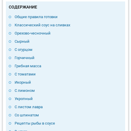
СОДЕРЖАНИЕ
Общие правила готовки
Классический соус на сливках
Орехово-чесночный
Сырный
С огурцом
Горчичный
Грибная масса
С томатами
Икорный
С лимоном
Укропный
С листом лавра
Со шпинатом
Рецепты рыбы в соусе