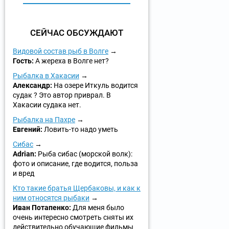
СЕЙЧАС ОБСУЖДАЮТ
Видовой состав рыб в Волге
Гость:
А жереха в Волге нет?
Рыбалка в Хакасии
Александр:
На озере Иткуль водится
судак ? Это автор приврал. В
Хакасии судака нет.
Рыбалка на Пахре
Евгений:
Ловить-то надо уметь
Сибас
Adrian:
Рыба сибас (морской волк):
фото и описание, где водится, польза
и вред
Кто такие братья Щербаковы, и как к
ним относятся рыбаки
Иван Потапенко:
Для меня было
очень интересно смотреть сняты их
действительно обучающие фильмы