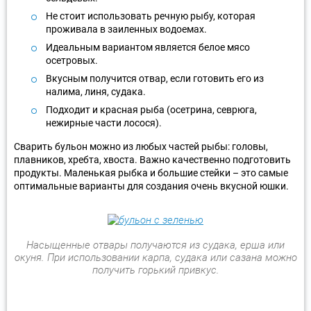
Не стоит использовать речную рыбу, которая
проживала в заиленных водоемах.
Идеальным вариантом является белое мясо
осетровых.
Вкусным получится отвар, если готовить его из
налима, линя, судака.
Подходит и красная рыба (осетрина, севрюга,
нежирные части лосося).
Сварить бульон можно из любых частей рыбы: головы,
плавников, хребта, хвоста. Важно качественно подготовить
продукты. Маленькая рыбка и большие стейки – это самые
оптимальные варианты для создания очень вкусной юшки.
Насыщенные отвары получаются из судака, ерша или
окуня. При использовании карпа, судака или сазана можно
получить горький привкус.