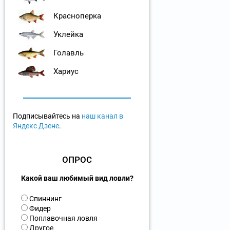
Красноперка
Уклейка
Голавль
Хариус
Подписывайтесь на
наш канал в
Яндекс Дзене
.
ОПРОС
Какой ваш любимый вид ловли?
В
Спиннинг
а
Фидер
р
Поплавочная ловля
и
Другое