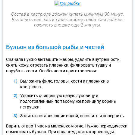
Состав в кастрюле должен кипеть минимум 30 минут.
Вытащить все части тушек, кроме голов. Они должны
покипеть в юшке еще 2 минуты.
Бульон из большой рыбы и частей
Сначала нужно вытащить жабры, удалить внутренности,
снять кожу, отрезать плавники, филировать тушку и
порубать кости. Особенности приготовления:
Выложить филе, головы, кости и плавники в
кастрюлю.
Уложить очищенную целую луковицу и
подготовленный по такому же принципу корень
петрушки.
Залить составляющие водой, посолить и поперчить.
Варить отвар 1 час на маленьком огне. Нужно периодически
помешивать бульон. При подаче удалить корнеплоды.