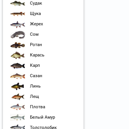
Судак
Щука
Жерех
Сом
Ротан
Карась
Карп
Сазан
Линь
Лещ
Плотва
Белый Амур
Толстолобик