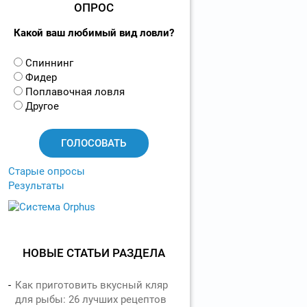
ОПРОС
Какой ваш любимый вид ловли?
В
Спиннинг
а
Фидер
р
Поплавочная ловля
и
Другое
а
н
т
ы
Старые опросы
Результаты
НОВЫЕ СТАТЬИ РАЗДЕЛА
Как приготовить вкусный кляр
для рыбы: 26 лучших рецептов