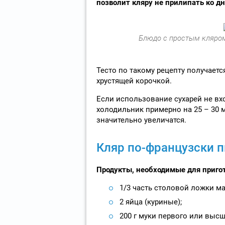
позволит кляру не прилипать ко дн
Блюдо с простым кляром
Тесто по такому рецепту получает
хрустящей корочкой.
Если использование сухарей не вхо
холодильник примерно на 25 – 30 м
значительно увеличатся.
Кляр по-французски 
Продукты, необходимые для приго
1/3 часть столовой ложки ма
2 яйца (куриные);
200 г муки первого или высш