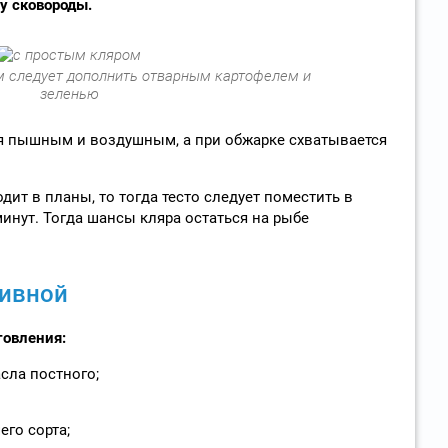
у сковороды.
 следует дополнить отварным картофелем и
зеленью
ся пышным и воздушным, а при обжарке схватывается
дит в планы, то тогда тесто следует поместить в
инут. Тогда шансы кляра остаться на рыбе
пивной
товления:
сла постного;
его сорта;