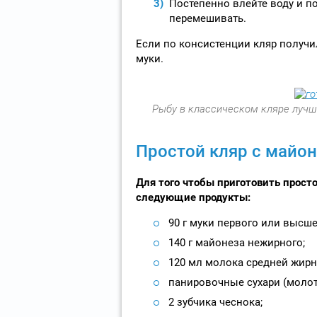
Постепенно влейте воду и по
перемешивать.
Если по консистенции кляр получи
муки.
Рыбу в классическом кляре лучше
Простой кляр с майон
Для того чтобы приготовить прост
следующие продукты:
90 г муки первого или высше
140 г майонеза нежирного;
120 мл молока средней жирн
панировочные сухари (молот
2 зубчика чеснока;