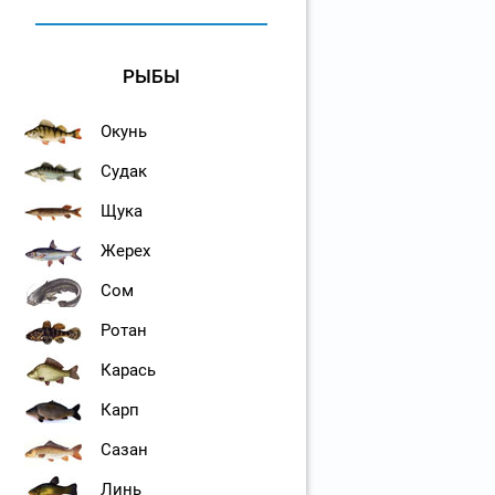
РЫБЫ
Окунь
Судак
Щука
Жерех
Сом
Ротан
Карась
Карп
Сазан
Линь