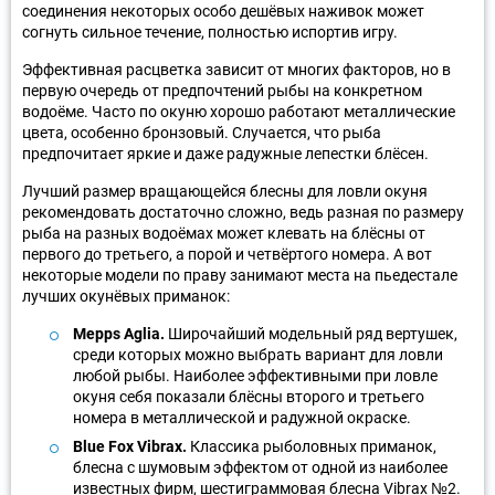
соединения некоторых особо дешёвых наживок может
согнуть сильное течение, полностью испортив игру.
Эффективная расцветка зависит от многих факторов, но в
первую очередь от предпочтений рыбы на конкретном
водоёме. Часто по окуню хорошо работают металлические
цвета, особенно бронзовый. Случается, что рыба
предпочитает яркие и даже радужные лепестки блёсен.
Лучший размер вращающейся блесны для ловли окуня
рекомендовать достаточно сложно, ведь разная по размеру
рыба на разных водоёмах может клевать на блёсны от
первого до третьего, а порой и четвёртого номера. А вот
некоторые модели по праву занимают места на пьедестале
лучших окунёвых приманок:
Mepps Aglia.
Широчайший модельный ряд вертушек,
среди которых можно выбрать вариант для ловли
любой рыбы. Наиболее эффективными при ловле
окуня себя показали блёсны второго и третьего
номера в металлической и радужной окраске.
Blue Fox Vibrax.
Классика рыболовных приманок,
блесна с шумовым эффектом от одной из наиболее
известных фирм, шестиграммовая блесна Vibrax №2.