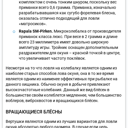
комплектом с очень тонким шнуром, поскольку вес
приманки всего 0,6 грамма. Приманка, изначально
разрабатывавшаяся как сугубо форелевая блесна,
оказалась отлично подходящей для ловли
«матросиков».
Rapala SM-Pirken.
Микроколебалка от производителя
приманок класса люкс. При весе в 2 грамма и длине
всего 23 миллиметра имеет довольно широкую
амплитуду игры. Тройник оснащен дополнительным
раздражителем для окуня – красной точкой в центре,
что увеличивает частоту поклёвок.
Несмотря на то что ловля на колебалку является одним из
наиболее старых способов лова окуня, она в то же время
является одним из наименее эффективных при рыбалке на
данного хищника. Обычно окуня в добыче привлекают
высокочастотные колебания. Данный же вид блёсен в
большинстве своём колеблется медленнее, чем большинство
воблеров, виброхвостов и вращающихся блёсен.
ВРАЩАЮЩИЕСЯ БЛЁСНЫ
Вертушки являются одним из лучших вариантов для ловли
окуня абсолютно любого размера. В случае если цель