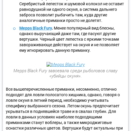
Серебристый лепесток и шумовой колокол не оставит
равнодушной ни одного окуня, а система дальнего
заброса позволит рыбачить там, куда другие
аналогичные приманки просто не долетят.
Mepps Black Fury
.
Менее популярный вид блесны,
однако выручающий даже там, где пасуют другие
вертушки. Черный цвет лепестка с яркими точками
завораживающе действует на окуня и не позволяет
ему игнорировать данную приманку.
Mepps Black Fury завоевала среди рыболовов славу
«убийцы окуня».
Все вышеперечисленные приманки, несомненно, отлично
подходят для ловли полосатого хищника, однако, говоря о
ловле окуня в летний период, необходимо учитывать
специфику выбранного сезона. Летом окунь предпочитает
укрываться в поднявшейся траве и в свалах глубин. Для
ловли в данных условиях наиболее подходящими
приманками станут воблеры, а также микроджиговые
оснастки различных цветов. Вертушки будут актуальны при