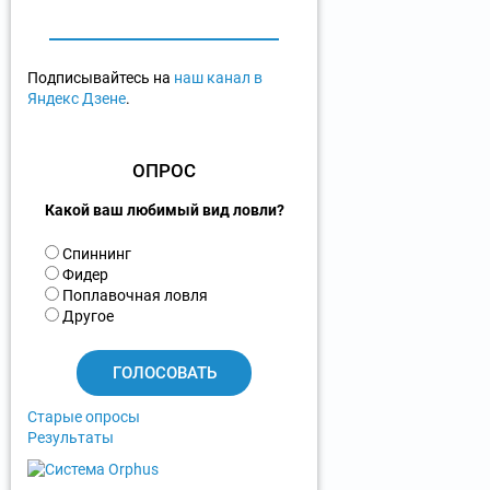
Подписывайтесь на
наш канал в
Яндекс Дзене
.
ОПРОС
Какой ваш любимый вид ловли?
В
Спиннинг
а
Фидер
р
Поплавочная ловля
и
Другое
а
н
т
ы
Старые опросы
Результаты