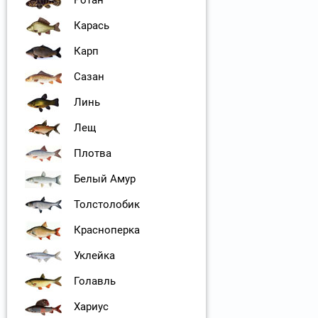
Ротан
Карась
Карп
Сазан
Линь
Лещ
Плотва
Белый Амур
Толстолобик
Красноперка
Уклейка
Голавль
Хариус