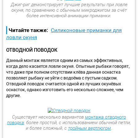
Джиг-риг демонстрирует лучшие результаты при ловле
окуня, по сравнению с обычным микроджигом за счёт
более интенсивной анимации приманки.
Читайте также:
Силиконовые приманки для
ловли окуня
ОТВОДНОЙ ПОВОДОК
Данный монтаж является одним из самых эффективных,
когда дело касается ловли окуня. Опытные рыбаки говорят,
что даже при полном отсутствии клёва данная оснастка
позволяет рыбаку не уйти с водоёма с пустым садком.
Отводной поводок считается одной из лучших окунёвых
оснасток, однако изготовить его несколько сложнее, чем
другие.
Существует несколько вариантов
монтажа отводного
поводка
: более простой, с использованием обычной петли,
и более сложный, с
тройным вертлюгом
.