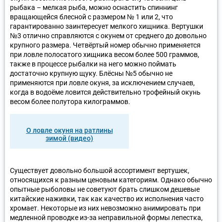
рыбака – мелкая рыба, можно оснастить спиннинг
вращающейся блесной с размером № 1 или 2, что
гарантированно заинтересует мелкого хищника. Вертушки
№3 отлично справляются с окунем от среднего до довольно
крупного размера. Четвёртый номер обычно применяется
при ловле полосатого хищника весом более 500 граммов,
также в процессе рыбалки на него можно поймать
достаточно крупную щуку. Блёсны №5 обычно не
применяются при ловле окуня, за исключением случаев,
когда в водоёме ловится действительно трофейный окунь
весом более полутора килограммов.
О ловле окуня на ратлины
зимой (видео)
Существует довольно большой ассортимент вертушек,
относящихся к разным ценовым категориям. Однако обычно
опытные рыболовы не советуют брать слишком дешевые
китайские наживки, так как качество их исполнения часто
хромает. Некоторые из них невозможно анимировать при
медленной проводке из-за неправильной формы лепестка,