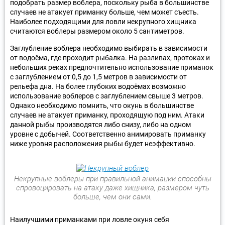
подобрать размер воблера, поскольку рыба в большинстве
случаев не атакует приманку больше, чем может съесть.
Наиболее подходящими для ловли некрупного хищника
считаются воблеры размером около 5 сантиметров.
Заглубление воблера необходимо выбирать в зависимости
от водоёма, где проходит рыбалка. На разливах, протоках и
небольших реках предпочтительно использование приманок
с заглублением от 0,5 до 1,5 метров в зависимости от
рельефа дна. На более глубоких водоёмах возможно
использование воблеров с заглублением свыше 3 метров.
Однако необходимо помнить, что окунь в большинстве
случаев не атакует приманку, проходящую под ним. Атаки
данной рыбы производятся либо снизу, либо на одном
уровне с добычей. Соответственно анимировать приманку
ниже уровня расположения рыбы будет неэффективно.
Некрупные воблеры при правильной анимации способны
спровоцировать на атаку даже хищника, размером чуть
больше, чем они сами.
Наилучшими приманками при ловле окуня себя