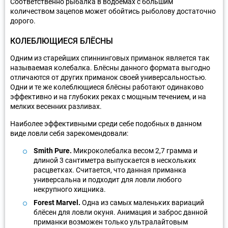
Соответственно рыбалка в водоёмах с большим
количеством зацепов может обойтись рыболову достаточно
дорого.
КОЛЕБЛЮЩИЕСЯ БЛЁСНЫ
Одним из старейших спиннинговых приманок является так
называемая колебалка. Блёсны данного формата выгодно
отличаются от других приманок своей универсальностью.
Одни и те же колеблющиеся блёсны работают одинаково
эффективно и на глубоких реках с мощным течением, и на
мелких весенних разливах.
Наиболее эффективными среди себе подобных в данном
виде ловли себя зарекомендовали:
Smith Pure.
Микроколебалка весом 2,7 грамма и
длиной 3 сантиметра выпускается в нескольких
расцветках. Считается, что данная приманка
универсальна и подходит для ловли любого
некрупного хищника.
Forest Marvel.
Одна из самых маленьких вариаций
блёсен для ловли окуня. Анимация и заброс данной
приманки возможен только ультралайтовым