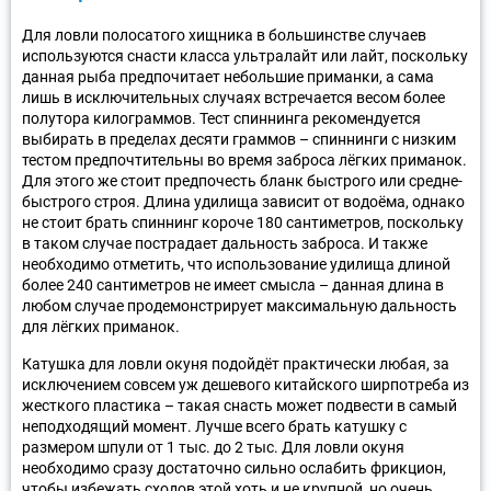
Для ловли полосатого хищника в большинстве случаев
используются снасти класса ультралайт или лайт, поскольку
данная рыба предпочитает небольшие приманки, а сама
лишь в исключительных случаях встречается весом более
полутора килограммов. Тест спиннинга рекомендуется
выбирать в пределах десяти граммов – спиннинги с низким
тестом предпочтительны во время заброса лёгких приманок.
Для этого же стоит предпочесть бланк быстрого или средне-
быстрого строя. Длина удилища зависит от водоёма, однако
не стоит брать спиннинг короче 180 сантиметров, поскольку
в таком случае пострадает дальность заброса. И также
необходимо отметить, что использование удилища длиной
более 240 сантиметров не имеет смысла – данная длина в
любом случае продемонстрирует максимальную дальность
для лёгких приманок.
Катушка для ловли окуня подойдёт практически любая, за
исключением совсем уж дешевого китайского ширпотреба из
жесткого пластика – такая снасть может подвести в самый
неподходящий момент. Лучше всего брать катушку с
размером шпули от 1 тыс. до 2 тыс. Для ловли окуня
необходимо сразу достаточно сильно ослабить фрикцион,
чтобы избежать сходов этой хоть и не крупной, но очень