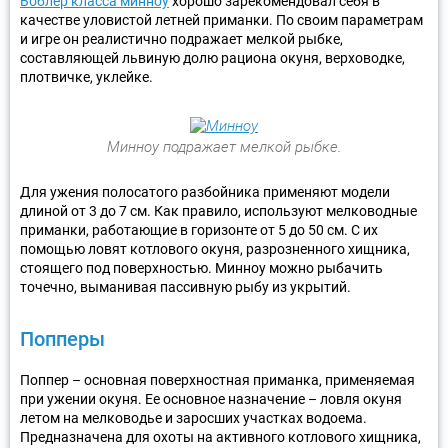
Воблер класса минноу
хорошо зарекомендовал себя в
качестве уловистой летней приманки. По своим параметрам
и игре он реалистично подражает мелкой рыбке,
составляющей львиную долю рациона окуня, верховодке,
плотвичке, уклейке.
Минноу подражает мелкой рыбке.
Для ужения полосатого разбойника применяют модели
длиной от 3 до 7 см. Как правило, используют мелководные
приманки, работающие в горизонте от 5 до 50 см. С их
помощью ловят котлового окуня, разрозненного хищника,
стоящего под поверхностью. Минноу можно рыбачить
точечно, выманивая пассивную рыбу из укрытий.
Попперы
Поппер – основная поверхностная приманка, применяемая
при ужении окуня. Ее основное назначение – ловля окуня
летом на мелководье и заросших участках водоема.
Предназначена для охоты на активного котлового хищника,