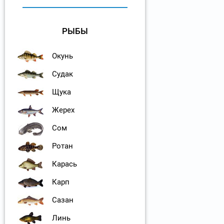
РЫБЫ
Окунь
Судак
Щука
Жерех
Сом
Ротан
Карась
Карп
Сазан
Линь