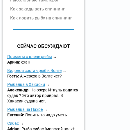
Рыболовные твистеры
Как закидывать спиннинг
Как ловить рыбу на спиннинг
СЕЙЧАС ОБСУЖДАЮТ
Приметы о клеве рыбы
Арина:
схаК
Видовой состав рыб в Волге
Гость:
А жереха в Волге нет?
Рыбалка в Хакасии
Александр:
На озере Иткуль водится
судак ? Это автор приврал. В
Хакасии судака нет.
Рыбалка на Пахре
Евгений:
Ловить-то надо уметь
Сибас
Adrian:
Рыба сибас (морской волк):