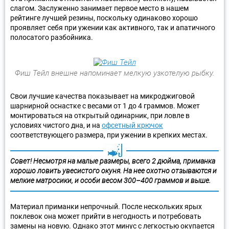
слагом. Заслуженно занимает первое место в нашем
рейтинге лучшей резины, поскольку одинаково хорошо
проявляет себя при ужении как активного, так и апатичного
полосатого разбойника.
Фиш Тейл внешне напоминает мелкую узкотелую рыбку.
Свои лучшие качества показывает на микроджиговой
шарнирной оснастке с весами от 1 до 4 граммов. Может
монтироваться на открытый одинарник, при ловле в
условиях чистого дна, и на
офсетный крючок
соответствующего размера, при ужении в крепких местах.
Совет! Несмотря на малые размеры, всего 2 дюйма, приманка
хорошо ловить увесистого окуня. На нее охотно отзываются и
мелкие матросики, и особи весом 300–400 граммов и выше.
Материал приманки непрочный. После нескольких ярых
поклевок она может прийти в негодность и потребовать
замены на новую. Однако этот минус с легкостью окупается