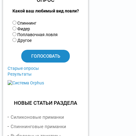
ОПРОС
Какой ваш любимый вид ловли?
В
Спиннинг
а
Фидер
р
Поплавочная ловля
и
Другое
а
н
т
ы
Старые опросы
Результаты
НОВЫЕ СТАТЬИ РАЗДЕЛА
Силиконовые приманки
Спиннинговые приманки