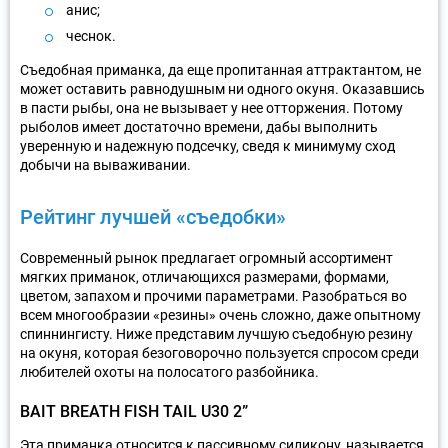
анис;
чеснок.
Съедобная приманка, да еще пропитанная аттрактантом, не
может оставить равнодушным ни одного окуня. Оказавшись
в пасти рыбы, она не вызывает у нее отторжения. Потому
рыболов имеет достаточно времени, дабы выполнить
уверенную и надежную подсечку, сведя к минимуму сход
добычи на вываживании.
Рейтинг лучшей «съедобки»
Современный рынок предлагает огромный ассортимент
мягких приманок, отличающихся размерами, формами,
цветом, запахом и прочими параметрами. Разобраться во
всем многообразии «резины» очень сложно, даже опытному
спиннингисту. Ниже представим лучшую съедобную резину
на окуня, которая безоговорочно пользуется спросом среди
любителей охоты на полосатого разбойника.
BAIT BREATH FISH TAIL U30 2”
Эта приманка относится к пассивному силикону, называется