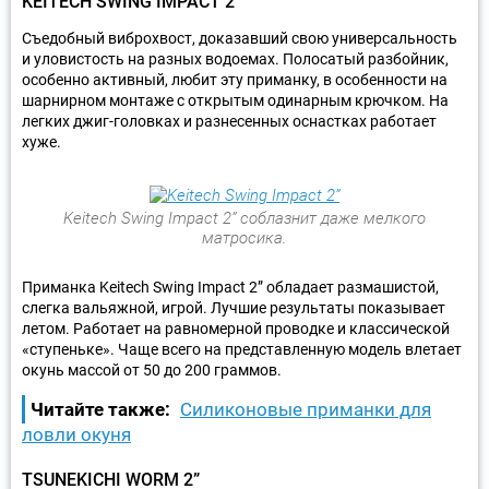
KEITECH SWING IMPACT 2”
Съедобный виброхвост, доказавший свою универсальность
и уловистость на разных водоемах. Полосатый разбойник,
особенно активный, любит эту приманку, в особенности на
шарнирном монтаже с открытым одинарным крючком. На
легких джиг-головках и разнесенных оснастках работает
хуже.
Keitech Swing Impact 2” соблазнит даже мелкого
матросика.
Приманка Keitech Swing Impact 2” обладает размашистой,
слегка вальяжной, игрой. Лучшие результаты показывает
летом. Работает на равномерной проводке и классической
«ступеньке». Чаще всего на представленную модель влетает
окунь массой от 50 до 200 граммов.
Читайте также:
Силиконовые приманки для
ловли окуня
TSUNEKICHI WORM 2”