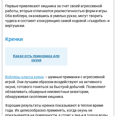
Первые привлекают хищника за счет своей агрессивной
работы, вторые отличаются реалистичностью форм и игры.
Оба воблера, оказавшись в умелых руках, могут творить
чудеса и составят конкуренцию самой ходовой «съедобке» и
вертушкам.
Кренки
Какая есть прикормка для
окуня
Воблеры класса кренк
– шумные приманки с агрессивной
игрой. Они лучшим образом воздействуют на активного
окуня, готового гоняться за быстрой добычей. Позволяют
облавливать обширные неизвестные акватории,
обнаруживая скопление хищника.
Хорошие результаты кренки показывают в теплое время
года. Их целесообразно применять, когда окунь не
показывается на поверхности, а стоит у дна и в толще воды.