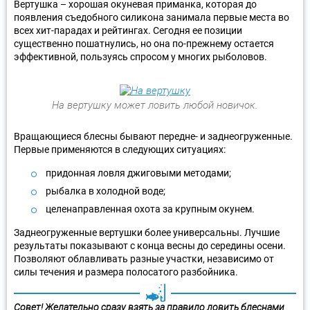
Вертушка – хорошая окуневая приманка, которая до
появления съедобного силикона занимала первые места во
всех хит-парадах и рейтингах. Сегодня ее позиции
существенно пошатнулись, но она по-прежнему остается
эффективной, пользуясь спросом у многих рыболовов.
На вертушку может ловить любой новичок.
Вращающиеся блесны бывают передне- и заднеогруженные.
Первые применяются в следующих ситуациях:
придонная ловля джиговыми методами;
рыбалка в холодной воде;
целенаправленная охота за крупным окунем.
Заднеогруженные вертушки более универсальны. Лучшие
результаты показывают с конца весны до середины осени.
Позволяют облавливать разные участки, независимо от
силы течения и размера полосатого разбойника.
Совет! Желательно сразу взять за правило ловить блеснами