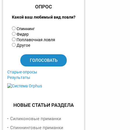
ОПРОС
Какой ваш любимый вид ловли?
В
Спиннинг
а
Фидер
р
Поплавочная ловля
и
Другое
а
н
т
ы
Старые опросы
Результаты
НОВЫЕ СТАТЬИ РАЗДЕЛА
Силиконовые приманки
Спиннинговые приманки