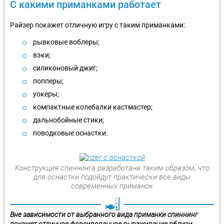
С какими приманками работает
Райзер покажет отличную игру с таким приманками:
рывковые воблеры;
вэки;
силиконовый джиг;
попперы;
уокеры;
компактные колебалки кастмастер;
дальнобойные стики;
поводковые оснастки.
Конструкция спиннинга разработана таким образом, что
для оснастки подойдут практически все виды
современных приманок
Вне зависимости от выбранного вида приманки спиннинг