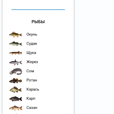
РЫБЫ
Окунь
Судак
Щука
Жерех
Сом
Ротан
Карась
Карп
Сазан