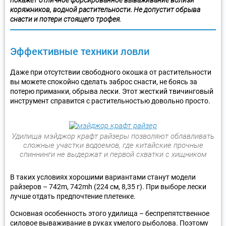
покажет отличное форсированное вываживание вблизи
коряжников, водной растительности. Не допустит обрыва
снасти и потери стоящего трофея.
Эффективные техники ловли
Даже при отсутствии свободного окошка от растительности
вы можете спокойно сделать заброс снасти, не боясь за
потерю приманки, обрыва лески. Этот жесткий твичинговый
инструмент справится с растительностью довольно просто.
Удилища мэйджор крафт райзеры позволяют облавливать
сложные участки водоемов, где китайские прочные
спиннинги не выдержат и первой схватки с хищником
В таких условиях хорошими вариантами станут модели
райзеров – 742m, 742mh (224 см, 8,35 г). При выборе лески
лучше отдать предпочтение плетенке.
Основная особенность этого удилища – беспрепятственное
силовое вываживание в руках умелого рыболова. Поэтому