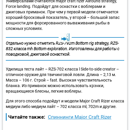
Универсалами считаются major craft rizer Allround strategy,
Force landing. Подойдут для оснастки с воблерами и
джиговых приманок. При чем у первой модели отмечается
хороший бросковый показатель, у второй – большой запас
мощности для форсированного вываживания рыбы в
сложных условиях.
Отдельно нужно отметить RZS-792m Bottom rig strategy, RZS-
832 класса mh Bottom exploration. Изготовлены для работы с
поводковой, джиговой оснасткой.
Удилища теста лайт – RZS-702 класса l Side-to-side creator –
отличное оружие для твичинговой ловли. Длина – 2,13 м.
Масса – 106 г. Строй – fast. Высокая чувствительность
бланка. Из приманок можно использовать крэнки,
вращающиеся блесны, легкие воблеры.
Для этого способа подойдут и модели Major Craft Rizer класса
медиум либо медиум лайт – 702 класса ml, 702m и другие.
Читайте также:
Спиннинги Major Craft Rizer