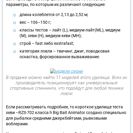
параметры, по которым их различают следующие:
длина колеблется от 2,13 до 2,52 м;
вес – 106–150 г;
классы тестов – лайт (L), медиум-лайт(ML), медиум
(М), хеви (H), медиум-хеви (MH);
строй – fast либо exstrafast;
категория ловли – твичинг, джиг, поводковая
оснастка, форсированное вываживание.
В продаже можно найти 11 моделей этого удилища. Всех их
производитель позиционирует как универсальные
спортивные спиннинги, что подойдут для любой техники
ловли
Если рассматривать подробнее, то короткое удилище теста
хеви –RZS-702 класса h Big Bait Animator создано специально
для рыбалки средними джеркбейтами, рывковыми
воблерами.