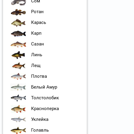
Сом
Ротан
Карась
Карп
Сазан
Линь
Лещ
Плотва
Белый Амур
Толстолобик
Красноперка
Уклейка
Голавль