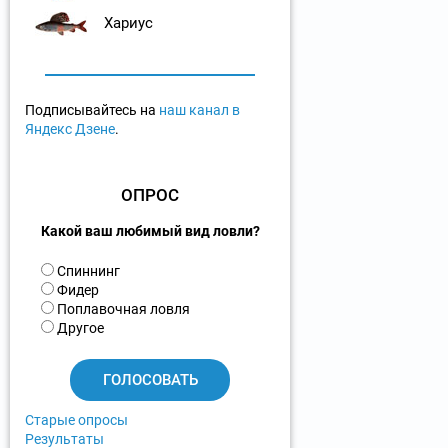
Хариус
Подписывайтесь на
наш канал в
Яндекс Дзене
.
ОПРОС
Какой ваш любимый вид ловли?
В
Спиннинг
а
Фидер
р
Поплавочная ловля
и
Другое
а
н
т
ы
Старые опросы
Результаты