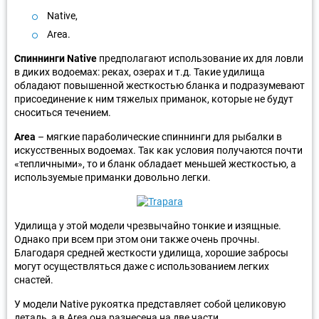
Native,
Area.
Спиннинги Native
предполагают использование их для ловли
в диких водоемах: реках, озерах и т.д. Такие удилища
обладают повышенной жесткостью бланка и подразумевают
присоединение к ним тяжелых приманок, которые не будут
сноситься течением.
Area
– мягкие параболические спиннинги для рыбалки в
искусственных водоемах. Так как условия получаются почти
«тепличными», то и бланк обладает меньшей жесткостью, а
используемые приманки довольно легки.
Удилища у этой модели чрезвычайно тонкие и изящные.
Однако при всем при этом они также очень прочны.
Благодаря средней жесткости удилища, хорошие забросы
могут осуществляться даже с использованием легких
снастей.
У модели Native рукоятка представляет собой целиковую
деталь, а в Area она разнесена на две части.