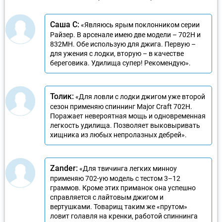
Саша С:
«Являюсь ярым поклонником серии
Райзер. В арсенале имею две модели – 702H и
832МН. Обе использую для джига. Первую –
для ужения с лодки, вторую – в качестве
береговика. Удилища супер! Рекомендую».
Толик:
«Для ловли с лодки джигом уже второй
сезон применяю спиннинг Major Craft 702H.
Поражает невероятная мощь и одновременная
легкость удилища. Позволяет выковыривать
хищника из любых непролазных дебрей».
Zander:
«Для твичинга легких минноу
применяю 702-ую модель с тестом 3–12
граммов. Кроме этих приманок она успешно
справляется с лайтовым джигом и
вертушками. Товарищ таким же «прутом»
ловит голавля на кренки, работой спиннинга