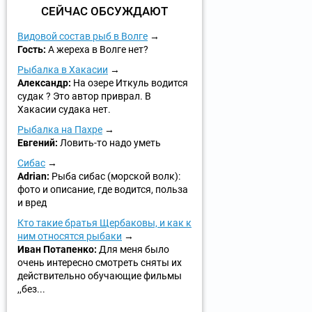
СЕЙЧАС ОБСУЖДАЮТ
Видовой состав рыб в Волге
Гость:
А жереха в Волге нет?
Рыбалка в Хакасии
Александр:
На озере Иткуль водится
судак ? Это автор приврал. В
Хакасии судака нет.
Рыбалка на Пахре
Евгений:
Ловить-то надо уметь
Сибас
Adrian:
Рыба сибас (морской волк):
фото и описание, где водится, польза
и вред
Кто такие братья Щербаковы, и как к
ним относятся рыбаки
Иван Потапенко:
Для меня было
очень интересно смотреть сняты их
действительно обучающие фильмы
,,без...