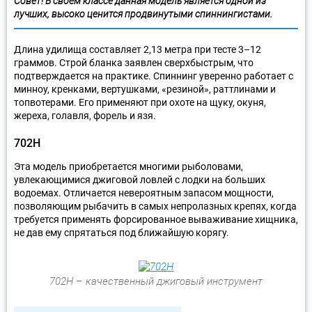
Совет! В своем классе данная модель является одной из
лучших, высоко ценится продвинутыми спиннингистами.
Длина удилища составляет 2,13 метра при тесте 3–12
граммов. Строй бланка заявлен сверхбыстрым, что
подтверждается на практике. Спиннинг уверенно работает с
минноу, кренками, вертушками, «резиной», раттлинами и
топвотерами. Его применяют при охоте на щуку, окуня,
жереха, голавля, форель и язя.
702H
Эта модель приобретается многими рыболовами,
увлекающимися джиговой ловлей с лодки на больших
водоемах. Отличается невероятным запасом мощности,
позволяющим рыбачить в самых непролазных крепях, когда
требуется применять форсированное вываживание хищника,
не дав ему спрятаться под ближайшую корягу.
702Н – качественный джиговый инструмент