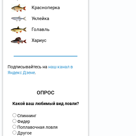
Красноперка
Уклейка
Голавль
Хариус
Подписывайтесь на
наш канал в
Яндекс Дзене
.
ОПРОС
Какой ваш любимый вид ловли?
В
Спиннинг
а
Фидер
р
Поплавочная ловля
и
Другое