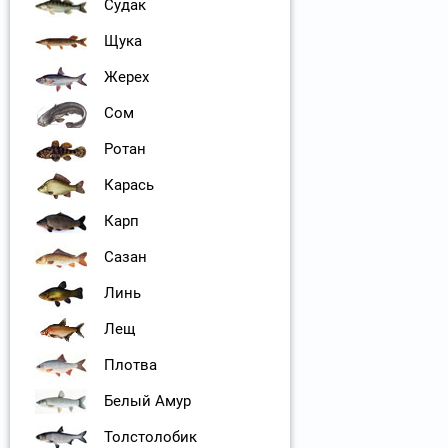
Судак
Щука
Жерех
Сом
Ротан
Карась
Карп
Сазан
Линь
Лещ
Плотва
Белый Амур
Толстолобик