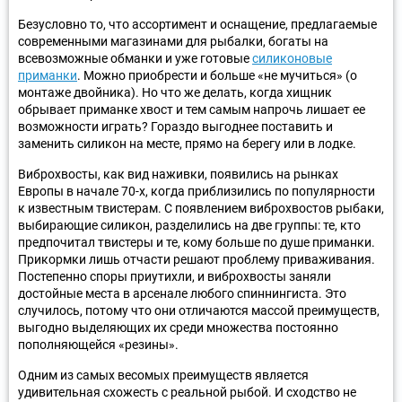
Безусловно то, что ассортимент и оснащение, предлагаемые
современными магазинами для рыбалки, богаты на
всевозможные обманки и уже готовые
силиконовые
приманки
. Можно приобрести и больше «не мучиться» (о
монтаже двойника). Но что же делать, когда хищник
обрывает приманке хвост и тем самым напрочь лишает ее
возможности играть? Гораздо выгоднее поставить и
заменить силикон на месте, прямо на берегу или в лодке.
Виброхвосты, как вид наживки, появились на рынках
Европы в начале 70-х, когда приблизились по популярности
к известным твистерам. С появлением виброхвостов рыбаки,
выбирающие силикон, разделились на две группы: те, кто
предпочитал твистеры и те, кому больше по душе приманки.
Прикормки лишь отчасти решают проблему приваживания.
Постепенно споры приутихли, и виброхвосты заняли
достойные места в арсенале любого спиннингиста. Это
случилось, потому что они отличаются массой преимуществ,
выгодно выделяющих их среди множества постоянно
пополняющейся «резины».
Одним из самых весомых преимуществ является
удивительная схожесть с реальной рыбой. И сходство не