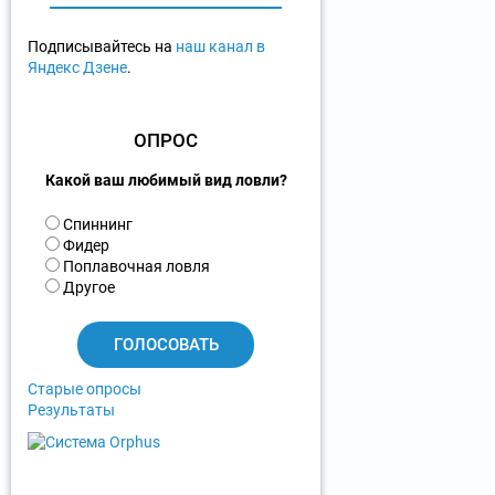
Подписывайтесь на
наш канал в
Яндекс Дзене
.
ОПРОС
Какой ваш любимый вид ловли?
В
Спиннинг
а
Фидер
р
Поплавочная ловля
и
Другое
а
н
т
ы
Старые опросы
Результаты