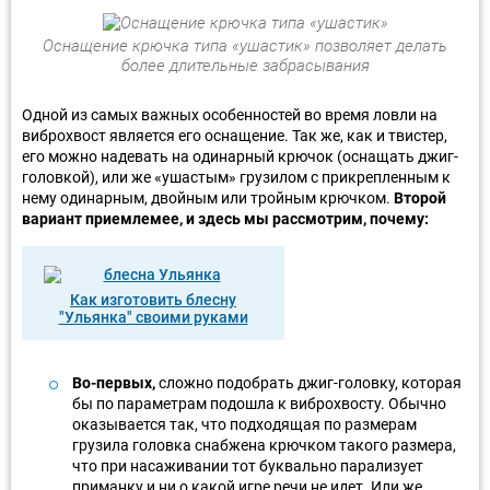
Оснащение крючка типа «ушастик» позволяет делать
более длительные забрасывания
Одной из самых важных особенностей во время ловли на
виброхвост является его оснащение. Так же, как и твистер,
его можно надевать на одинарный крючок (оснащать джиг-
головкой), или же «ушастым» грузилом с прикрепленным к
нему одинарным, двойным или тройным крючком.
Второй
вариант приемлемее, и здесь мы рассмотрим, почему:
Как изготовить блесну
"Ульянка" своими руками
Во-первых,
сложно подобрать джиг-головку, которая
бы по параметрам подошла к виброхвосту. Обычно
оказывается так, что подходящая по размерам
грузила головка снабжена крючком такого размера,
что при насаживании тот буквально парализует
приманку и ни о какой игре речи не идет. Или же