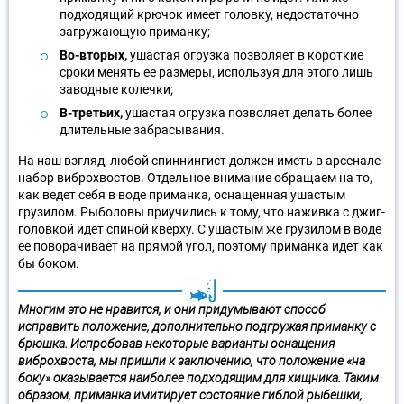
подходящий крючок имеет головку, недостаточно
загружающую приманку;
Во-вторых,
ушастая огрузка позволяет в короткие
сроки менять ее размеры, используя для этого лишь
заводные колечки;
В-третьих,
ушастая огрузка позволяет делать более
длительные забрасывания.
На наш взгляд, любой спиннингист должен иметь в арсенале
набор виброхвостов. Отдельное внимание обращаем на то,
как ведет себя в воде приманка, оснащенная ушастым
грузилом. Рыболовы приучились к тому, что наживка с джиг-
головкой идет спиной кверху. С ушастым же грузилом в воде
ее поворачивает на прямой угол, поэтому приманка идет как
бы боком.
Многим это не нравится, и они придумывают способ
исправить положение, дополнительно подгружая приманку с
брюшка. Испробовав некоторые варианты оснащения
виброхвоста, мы пришли к заключению, что положение «на
боку» оказывается наиболее подходящим для хищника. Таким
образом, приманка имитирует состояние гиблой рыбешки,