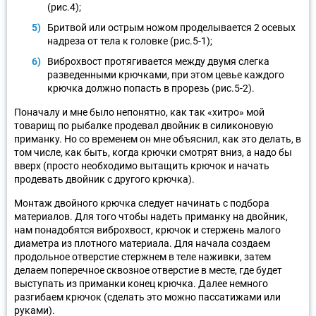
(рис.4);
Бритвой или острым ножом проделывается 2 осевых
надреза от тела к головке (рис.5-1);
Виброхвост протягивается между двумя слегка
разведенными крючками, при этом цевье каждого
крючка должно попасть в прорезь (рис.5-2).
Поначалу и мне было непонятно, как так «хитро» мой
товарищ по рыбалке продевал двойник в силиконовую
приманку. Но со временем он мне объяснил, как это делать, в
том числе, как быть, когда крючки смотрят вниз, а надо бы
вверх (просто необходимо вытащить крючок и начать
продевать двойник с другого крючка).
Монтаж двойного крючка следует начинать с подбора
материалов. Для того чтобы надеть приманку на двойник,
нам понадобятся виброхвост, крючок и стержень малого
диаметра из плотного материала. Для начала создаем
продольное отверстие стержнем в теле наживки, затем
делаем поперечное сквозное отверстие в месте, где будет
выступать из приманки конец крючка. Далее немного
разгибаем крючок (сделать это можно пассатижами или
руками).