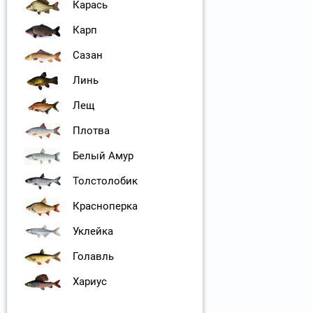
Карась
Карп
Сазан
Линь
Лещ
Плотва
Белый Амур
Толстолобик
Красноперка
Уклейка
Голавль
Хариус