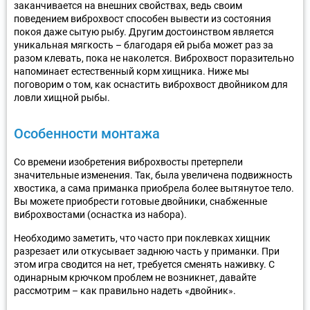
заканчивается на внешних свойствах, ведь своим
поведением виброхвост способен вывести из состояния
покоя даже сытую рыбу. Другим достоинством является
уникальная мягкость – благодаря ей рыба может раз за
разом клевать, пока не наколется. Виброхвост поразительно
напоминает естественный корм хищника. Ниже мы
поговорим о том, как оснастить виброхвост двойником для
ловли хищной рыбы.
Особенности монтажа
Со времени изобретения виброхвосты претерпели
значительные изменения. Так, была увеличена подвижность
хвостика, а сама приманка приобрела более вытянутое тело.
Вы можете приобрести готовые двойники, снабженные
виброхвостами (оснастка из набора).
Необходимо заметить, что часто при поклевках хищник
разрезает или откусывает заднюю часть у приманки. При
этом игра сводится на нет, требуется сменять наживку. С
одинарным крючком проблем не возникнет, давайте
рассмотрим – как правильно надеть «двойник».