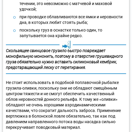
течении, это невозможно с матчевой и маховой
удочкой;
при проводке облавливаются все ямки и неровности
дна, в которых любит стоять рыба;
поскольку груз в оснастке только один, то
запутывается она крайне редко.
Скользящее свинцовое грузило быстро повреждает
монофильную мононить, поэтому в отверстие грушевидного
груза обязательно нужно вставить силиконовый кембрик,
предотвращающий леску от перетирания.
Не стоит использовать в подобной поплавочной рыбалке
грузила-оливки, поскольку они не обладают смещённым
центром тяжести и не смогут обеспечить качественный
облов неровностей донного рельефа. К тому же «оливки»
обладают не очень хорошими аэродинамическими
качествами, что сократит дальность заброса. Применение
вертлюжка в болонской ловле обязательно, так как под
давлением направленного потока воды насадка сильно
перекручивает поводковый материал.