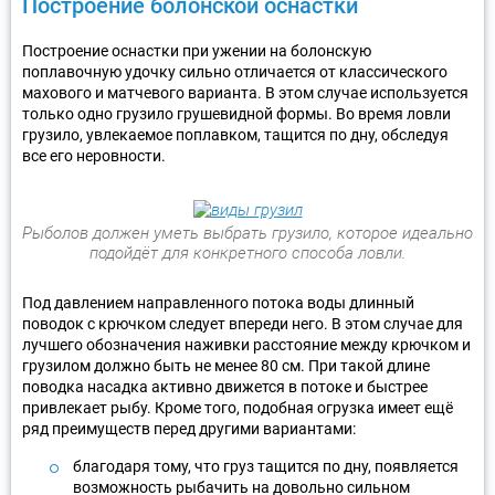
Построение болонской оснастки
Построение оснастки при ужении на болонскую
поплавочную удочку сильно отличается от классического
махового и матчевого варианта. В этом случае используется
только одно грузило грушевидной формы. Во время ловли
грузило, увлекаемое поплавком, тащится по дну, обследуя
все его неровности.
Рыболов должен уметь выбрать грузило, которое идеально
подойдёт для конкретного способа ловли.
Под давлением направленного потока воды длинный
поводок с крючком следует впереди него. В этом случае для
лучшего обозначения наживки расстояние между крючком и
грузилом должно быть не менее 80 см. При такой длине
поводка насадка активно движется в потоке и быстрее
привлекает рыбу. Кроме того, подобная огрузка имеет ещё
ряд преимуществ перед другими вариантами:
благодаря тому, что груз тащится по дну, появляется
возможность рыбачить на довольно сильном