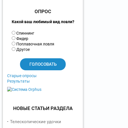
ОПРОС
Какой ваш любимый вид ловли?
В
Спиннинг
а
Фидер
р
Поплавочная ловля
и
Другое
а
н
т
ы
Старые опросы
Результаты
НОВЫЕ СТАТЬИ РАЗДЕЛА
Телескопические удочки