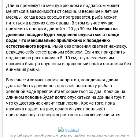
Длина промежутка между крючком и подпаском может
меняться в зависимости от сезона. В весенние и летние
месяцы, когда вода хорошо прогревается, рыба может
питаться в верхних слоях воды. В этом случае лучше
применять поводки длиной от 20 до 30 см.
Наживка на
длинном поводке будет медленно опускаться в толще
воды, что максимально приближено к поведению
естественного корма.
Рыба без опасения хватает наживку,
ведущую себя естественным образом. Если же прикрепить
подпасок на расстоянии в 5–10 см, то увлекаемая им
наживка быстро опустится в придонный слой и останется без
внимания рыбы.
В осеннее и зимнее время, напротив, поводочная длина
должна быть довольно короткой, поскольку рыба в
холодной воде предпочитает кормиться со дна. Крючок на
длинном поводке будет долго опускаться на донный грунт,
что существенно снизит темп ловли. Кроме того, пока
наживка падает на дно, оснастка уже проплывёт
прикормленную точку и вероятность поклёвки снизится.
На рыбалке необходимо иметь набор разновесных грузил,