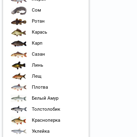
Сом
Ротан
Карась
Карп
Сазан
Линь
Лещ
Плотва
Белый Амур
Толстолобик
Красноперка
Уклейка