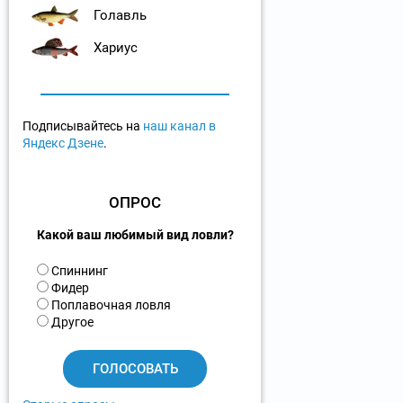
Голавль
Хариус
Подписывайтесь на
наш канал в
Яндекс Дзене
.
ОПРОС
Какой ваш любимый вид ловли?
В
Спиннинг
а
Фидер
р
Поплавочная ловля
и
Другое
а
н
т
ы