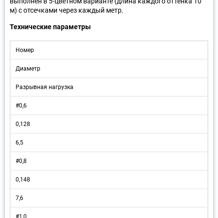
выполнен в 5-цветном варианте (длина каждого оттенка 10
м) с отсечками через каждый метр.
Технические параметры
Номер
Диаметр
Разрывная нагрузка
#0,6
0,128
6,5
#0,8
0,148
7,6
#1,0