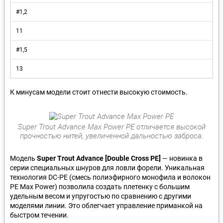
#1,2
11
#1,5
13
К минусам модели стоит отнести высокую стоимость.
Super Trout Advance Max Power PE отличается высокой
прочностью нитей, увеличенной дальностью заброса.
Модель
Super Trout Advance [Double Cross PE]
— новинка в
серии специальных шнуров для ловли форели. Уникальная
технология DC-PE (смесь полиэфирного монофила и волокон
PE Max Power) позволила создать плетенку с большим
удельным весом и упругостью по сравнению с другими
моделями линии. Это облегчает управление приманкой на
быстром течении.