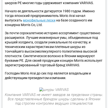
шнуров PE многие годы удерживает компания VARIVAS.
Начало ее деятельности датируется 1980 годом. Именно
тогда японский предприниматель Morio Arai начал
выпускать
монофильные лески
на базе созданного им
концерна Morris Co, Ltd.
За почти сорокалетнюю историю ассортимент существенно
расширился. Лучшие инженерные умы, объединенные под
крышей холдинга, создали уникальные по качеству, и
техническим характеристикам плетеные шнуры из
тончайшего высокомолекулярного полиэтилена высокой
плотности. Синтетическое волокно в Японии маркируют
буквами PE. Для своей продукции концерн Morris использует
зарегистрированный торговый бренд VARIVAS.
Господин Morio Arai до сих пор является владельцем и
действующим президентом компании.
Компания VARIVAS не имеет заводов за пределами страны.
Все представленные брендом шнуры сделаны в Японии
под строгим контролем ведущих специалистов