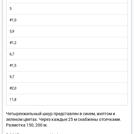
5
#1,0
5,9
#1,2
6,7
#1,5
9,7
#2,0
11,8
Четырехжильный шнур представлен в синем, желтом и
зеленом цветах. Через каждые 25 м снабжены отсечками.
Размотка 150, 200 м.