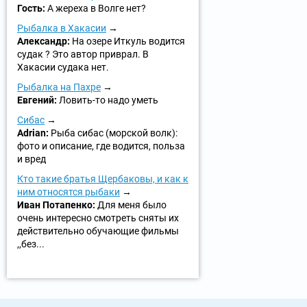
Гость:
А жереха в Волге нет?
Рыбалка в Хакасии
Александр:
На озере Иткуль водится
судак ? Это автор приврал. В
Хакасии судака нет.
Рыбалка на Пахре
Евгений:
Ловить-то надо уметь
Сибас
Adrian:
Рыба сибас (морской волк):
фото и описание, где водится, польза
и вред
Кто такие братья Щербаковы, и как к
ним относятся рыбаки
Иван Потапенко:
Для меня было
очень интересно смотреть сняты их
действительно обучающие фильмы
,,без...