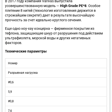
В 2017 году компания Varivas выпустила
усовершенствованную модель —
High Grade PE*8
. Особое
плетение 8 нитей (технология изготовления держится в
строжайшем секрете!) дает в результате высочайшую
прочность за счет идеально круглого сечения.
Еще одно ноу-хау концерна — фирменное покрытие из
тефлона, защищающее шнур от разрушения под действием
ультрафиолета, морской воды и других негативных
факторов.
Технические параметры
Номер
Разрывная нагрузка
#0,6
5,9
#0,8
7,6