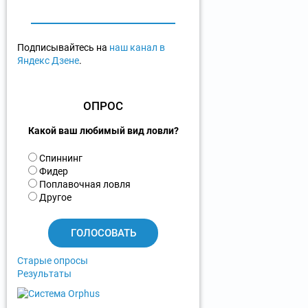
Подписывайтесь на
наш канал в
Яндекс Дзене
.
ОПРОС
Какой ваш любимый вид ловли?
В
Спиннинг
а
Фидер
р
Поплавочная ловля
и
Другое
а
н
т
ы
Старые опросы
Результаты