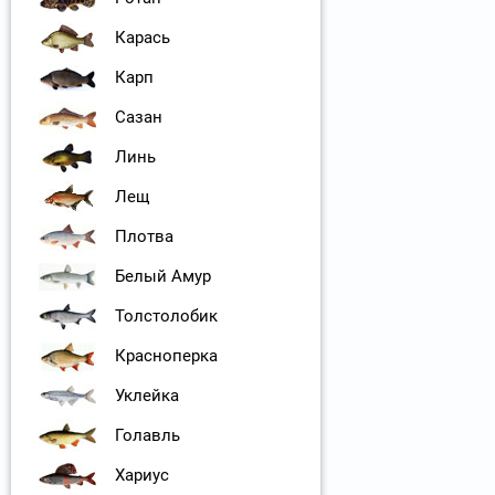
Карась
Карп
Сазан
Линь
Лещ
Плотва
Белый Амур
Толстолобик
Красноперка
Уклейка
Голавль
Хариус