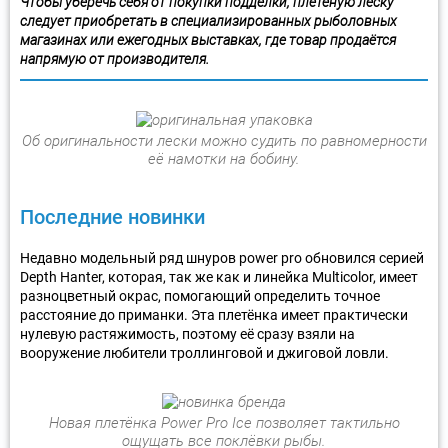
Чтобы уберечь себя от покупки подделки, плетёную леску
следует приобретать в специализированных рыболовных
магазинах или ежегодных выставках, где товар продаётся
напрямую от производителя.
Об оригинальности лески можно судить по равномерности
её намотки на бобину.
Последние новинки
Недавно модельный ряд шнуров power pro обновился серией
Depth Hanter, которая, так же как и линейка Multicolor, имеет
разноцветный окрас, помогающий определить точное
расстояние до приманки. Эта плетёнка имеет практически
нулевую растяжимость, поэтому её сразу взяли на
вооружение любители троллинговой и джиговой ловли.
Новая плетёнка Power Pro Ice позволяет тактильно
ощущать все поклёвки рыбы.